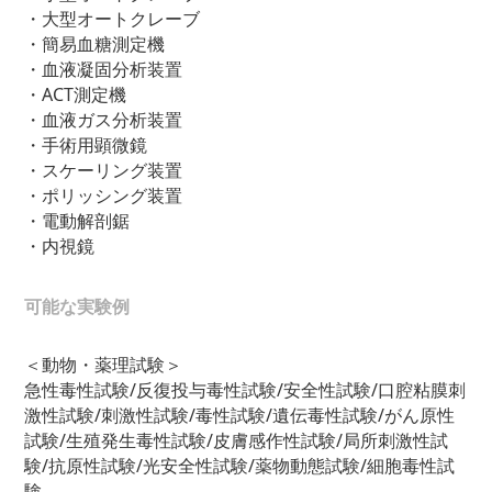
・大型オートクレーブ
・簡易血糖測定機
・血液凝固分析装置
・ACT測定機
・血液ガス分析装置
・手術用顕微鏡
・スケーリング装置
・ポリッシング装置
・電動解剖鋸
・内視鏡
可能な実験例
＜動物・薬理試験＞
急性毒性試験/反復投与毒性試験/安全性試験/口腔粘膜刺
激性試験/刺激性試験/毒性試験/遺伝毒性試験/がん原性
試験/生殖発生毒性試験/皮膚感作性試験/局所刺激性試
験/抗原性試験/光安全性試験/薬物動態試験/細胞毒性試
験