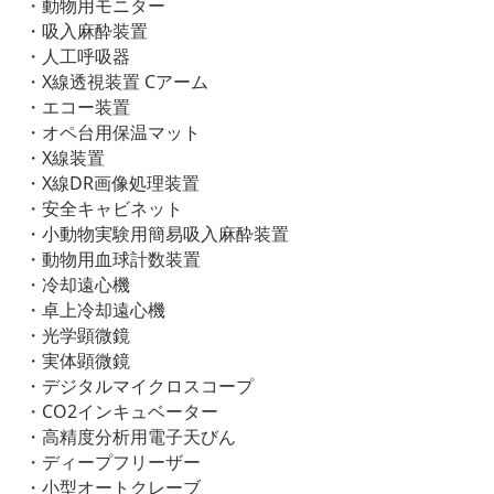
・動物用モニター
・吸入麻酔装置
・人工呼吸器
・X線透視装置 Cアーム
・エコー装置
・オペ台用保温マット
・X線装置
・X線DR画像処理装置
・安全キャビネット
・小動物実験用簡易吸入麻酔装置
・動物用血球計数装置
・冷却遠心機
・卓上冷却遠心機
・光学顕微鏡
・実体顕微鏡
・デジタルマイクロスコープ
・CO2インキュベーター
・高精度分析用電子天びん
・ディープフリーザー
・小型オートクレーブ