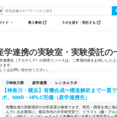
ガイド
導入事例
ラボを貸す・受託する
産学連携の実験室・実験委託の一
学連携先（アカデミア）の研究リソースは、ご希望内容をお伺いした上
ります。

しくはお問い合わせください。
神奈川県
産学連携
レンタルラボ
【神奈川・横浜】有機合成〜構造解析まで一貫で
ボ。NMR・HPLC完備（産学連携先）
有機合成の実験場所や分析装置が確保できず、研究・開発を前に進
んでいる企業様に。横浜市内の大学研究室で、ドラフト（酸・アル
応）・HPLC・エバポレーターなど有機合成に必要な汎用装置を一