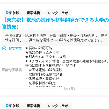
・開発フェーズの検証
・共同研究・技術検討
東京都
産学連携
レンタルラボ
【東京都】電池の試作や材料開発ができる大学の
連携先）
全固体電池用の材料を洗浄・分散・成膜・乾燥・加熱処理し、光学
性を評価して、高性能な電池セルの試作と性能測定ができます。
★廃液の対応可能
おすすめ
★機器の持ち込み可能
★都内からのアクセス抜群
★リチウムイオン電池・全固体電池の電極材料開発や
評価に関する学術指導が可能です
可能な実験例
・全固体電池の試作実験
・電極材料の充放電評価
・薄膜成膜と乾燥処理
・光吸収特性の測定
・粒子分散性の比較実験
もっと見る
用途例
第2のラボとして！
試作と簡易評価を一貫して実施！
自社で行えないサイドプロジェクトの場として！
東京都
産学連携
レンタルラボ