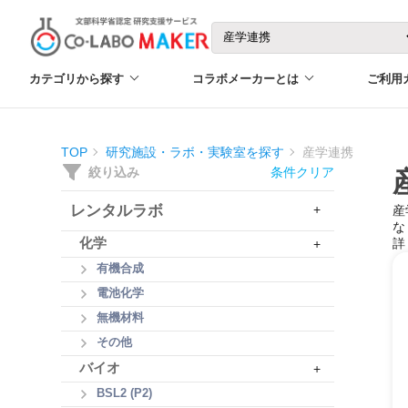
カテゴリから探す
コラボメーカーとは
ご利用
TOP
研究施設・ラボ・実験室を探す
産学連携
絞り込み
条件クリア
レンタルラボ
+
産
な
化学
詳
+
有機合成
電池化学
無機材料
その他
バイオ
+
BSL2 (P2)