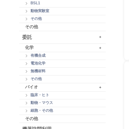
BSL1
動物実験室
その他
その他
委託
+
化学
+
有機合成
電池化学
無機材料
その他
バイオ
+
臨床・ヒト
動物・マウス
細胞・その他
その他