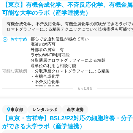
【東京】有機合成化学、不斉反応化学、有機金属
可能な大学のラボ（産学連携先）
有機合成化学、不斉反応化学、有機金属化学の実験ができるラボで
ロマトグラフィーによる精製テクニックについて技術指導も可能で
都心で交通利便性が極めて高い
おすすめ
廃液の対応可
外部者の居室 有
ラボのWi-Fi利用可能
分取薄層クロマトグラフィーによる精製
週単位の利用も相談可能
可能な実験例
・分取薄層クロマトグラフィーによる精製
・有機合成化学
・不斉反応化学
・有機金属化学
もっと見る
東京都
レンタルラボ
産学連携
【東京・吉祥寺】BSL2/P2対応の細胞培養・分
ができる大学ラボ（産学連携）