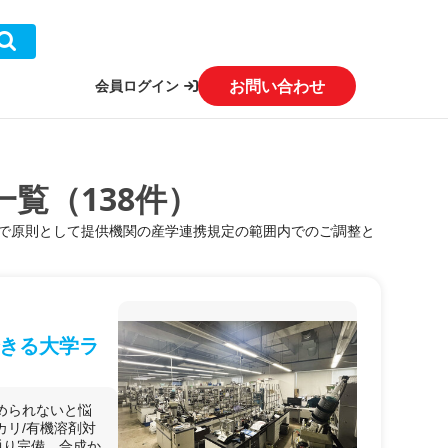
お問い合わせ
会員ログイン
覧（138件）
で原則として提供機関の産学連携規定の範囲内でのご調整と
きる大学ラ
められないと悩
カリ/有機溶剤対
通り完備。合成か