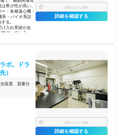
rap完備で、糖鎖関連化
全に利用できる
境は希少性が高い。
お気に入りに追加
るために掛け持ち利
バー・各種遠心機・
研究者にも対応でき
詳細を確認する
機系・バイオ系設
結する。
受け入れ実績があ
が根付いている。
移転後の新棟でクリー
ラボ。ドラ
先）
分光装置、質量分
高分解能MSがな
の研究担当者に。
化学メーカーの研究
を求めている場合
お気に入りに追加
、社内に有機合成と
詳細を確認する