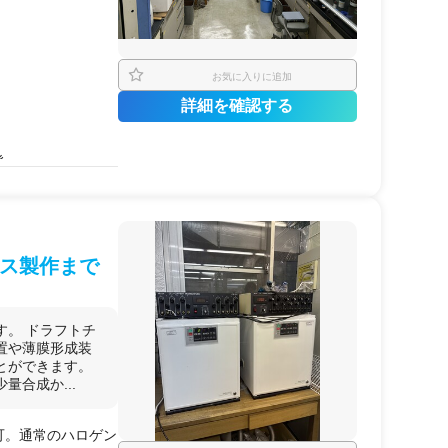
短期利用するケー
験環境を一時的に確
ェクト期間中のみ利
お気に入りに追加
、創薬・医療機器評
詳細を確認する
ス。
2対応の安全な実験
発
ず、すぐに実験を開
を進めるケース。
ス製作まで
す。 ドラフトチ
置や薄膜形成装
とができます。
合成か...
可。通常のハロゲン