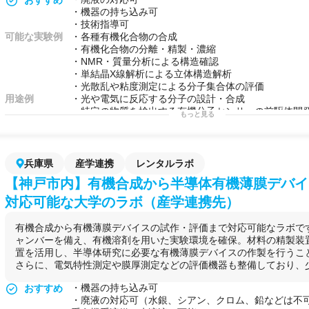
ラボで完結させたい研究開発部門が、外部ラボとして
・機器の持ち込み可
ス。
・技術指導可
・分析装置の開発・評価フェーズにあり、培養系の実
可能な実験例
・各種有機化合物の合成
保したいスタートアップ・ベンチャー企業が、プロジ
・有機化合物の分離・精製・濃縮
用するケース。
・NMR・質量分析による構造確認
・蛍光顕微鏡や専用解析装置を保有していない企業が
・単結晶X線解析による立体構造解析
価に向けた細胞観察・画像取得のために活用するケー
・光散乱や粘度測定による分子集合体の評価
・微生物・組換え体を扱う実験が必要な企業が、BSL
用途例
・光や電気に反応する分子の設計・合成
環境を一時的に確保するために利用するケース。
・特定の物質を検出する有機分子センサーの前駆体開
もっと見る
・新規プロジェクト立ち上げ時に自社ラボ設立を待て
・新しい機能性材料の基礎構造づくり
始したい研究担当者が、既存設備を活用してPoC検証
兵庫県
産学連携
レンタルラボ
【神戸市内】有機合成から半導体有機薄膜デバイ
対応可能な大学のラボ（産学連携先）
有機合成から有機薄膜デバイスの試作・評価まで対応可能なラボで
ャンバーを備え、有機溶剤を用いた実験環境を確保。材料の精製装
置を活用し、半導体研究に必要な有機薄膜デバイスの作製を行うこ
さらに、電気特性測定や膜厚測定などの評価機器も整備しており、少量
・機器の持ち込み可
おすすめ
・廃液の対応可（水銀、シアン、クロム、鉛などは不