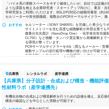
「バイオ系の実験スペースを今すぐ確保したいが、自社では設備が
ような課題を抱える企業研究者・スタートアップ向けに、東京・吉
学研究室をご利用いただけます。BSL2/P2対応の細胞培養室（約1
セルソーターや蛍光顕微鏡、複数台のPCRサーマルサイクラー、微..
セルソーター（SONY SH800S）を完備した希少な
おすすめ
サイトメトリーを含む高度な細胞解析が外部企業でも
微量分光光度計（NanoDrop One）・化学発光蛍光撮影装置
CL750）など核酸・タンパク質定量から画像解析まで
る環境が整っています。
PCRサーマルサイクラーを4台（異なるメーカー・型
複数サンプルの並行処理や機種の使い分けが可能です
吉祥寺駅から徒歩15分（バス利用可）と都心からのア
もっと見る
生化学・分子生物学・がん研究を専門とする教授が直
実験内容の相談や技術的な連携もスムーズに進められ
可能な実験例
細胞培養実験（哺乳類細胞・微生物）
フローサイトメトリー・細胞ソーティング
兵庫県
レンタルラボ
産学連携
PCR・qPCR・遺伝子発現解析
【兵庫県】分子設計・合成および構造・機能評価
蛍光顕微鏡観察・蛍光免疫染色
ウェスタンブロッティング・タンパク質解析
性材料ラボ（産学連携先）
核酸（DNA・RNA）の抽出・定量（NanoDrop使用）
パルスフィールド電気泳動（大型DNA断片解析）
有機化合物の合成および構造解析を行うための設備を備え、反応操
血球計数・動物検体解析
構造の確認などを中心とした実験が可能です。
微生物実験（BSL1〜BSL2）
用途例
・自社にバイオ実験設備がなく、細胞培養とフローサ
・廃液の対応可
おすすめ