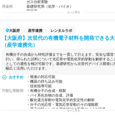
バイオを兼備したラボがなく、産学連携で専門知見も
ガス分析実験
プに。
用途例
基礎研究用（化学・バイオ）
・糖鎖・グリコサイエンス分野のパイロットデータを
開発用
もっと見る
が、在籍する機関の設備では対応しきれない高精度分析（Or
研修用
を実施したいケースに。
・委託ではなく自らハンズオンで実験を行い、ナレッ
い企業研究者が、試薬管理・廃液対応込みの環境を探
大阪府
産学連携
レンタルラボ
【大阪府】次世代の有機電子材料を開発できる大
（産学連携先）
有機分子の合成から特性評価までを一貫して行えます。安全な環境
行い、得られた試料について光応答や電気化学的挙動を解析するこ
としての適性を検討可能です。基礎研究から次世代デバイス開発に
幅広く活用いただけます。
・廃液の対応可能
おすすめ
・機器の持ち込み可能
・技術指導可能
可能な実験例
・有機分子の合成・精製
・パイ系化合物の合成、評価
・酸化還元挙動や電気化学的安定性の解析
・分子の光応答・電気応答挙動のその場観察
・電子材料としての適性検討や基礎デバイス評価
もっと見る
用途例
・基礎研究の実験