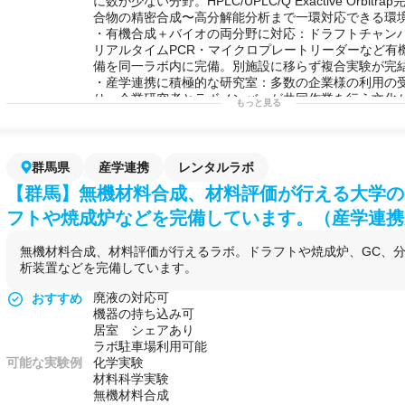
に数が少ない分野。HPLC/UPLC/Q Exactive Orbit
製・評価したい際に、溶剤を扱えるドラフト環境を安
合物の精密合成〜高分解能分析まで一環対応できる環
・大学や公的機関の研究者が自室のスペースを補完す
・有機合成＋バイオの両分野に対応：ドラフトチャン
用する場合にも、土曜の利用が可能なため副業・兼務
リアルタイムPCR・マイクロプレートリーダーなど有
る
備を同一ラボ内に完備。別施設に移らず複合実験が完
・産学連携に積極的な研究室：多数の企業様の利用の
り、企業研究者とラボメンバーが共同作業を行う文化
もっと見る
・2024年9月に新11号館へ移転済み、設備も一新：
ンな環境で実験が可能。
可能な実験例
・有機合成化学（糖鎖関連化合物の精密合成）
・糖鎖分析（HPLC・UPLC・高分解能MS）
群馬県
産学連携
レンタルラボ
・ケミカルバイオロジー実験
【群馬】無機材料合成、材料評価が行える大学の
・生物有機化学実験
・生化学実験（遠心・PCR・プレートリーダー等）
フトや焼成炉などを完備しています。（産学連携
・糖タンパク質品質管理評価
・グリコサイエンス関連研究
無機材料合成、材料評価が行えるラボ。ドラフトや焼成炉、GC、
・リアルタイムPCR解析
析装置などを完備しています。
・粒子サイズ・ゼータ電位測定（動的光散乱）
・フリーズドライ（凍結乾燥）処理
廃液の対応可
おすすめ
用途例
・糖鎖修飾化合物の開発を進めたいが、自社にUPLCや
機器の持ち込み可
く、社外のラボを探している製薬・バイオベンチャー
居室 シェアあり
・有機合成の実験設備を単発〜数ヶ月単位で借りたい
ラボ駐車場利用可能
者が、都内アクセスの良い場所でドラフト完備のラボ
可能な実験例
化学実験
に。
材料科学実験
・ケミカルバイオロジー分野の研究を立ち上げたいが
無機材料合成