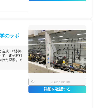
得たいスタートアッ
取得したい研究者
bitrap MS）
ジを社内に蓄積した
している場合に。
学のラボ
で合成・精製を
とで、電子材料
向けた探索まで
お気に入りに追加
詳細を確認する