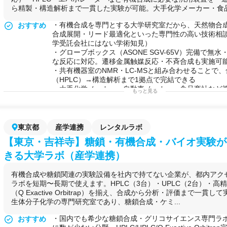
ら精製・構造解析まで一貫した実験が可能。大手化学メーカー・食品商
・有機合成を専門とする大学研究室だから、天然物合
おすすめ
合成展開・リード最適化といった専門性の高い技術相
学受託会社にはない学術知見）
・グローブボックス（ASONE SGV-65V）完備で無
な反応に対応。遷移金属触媒反応・不斉合成も実施可
・共有機器室のNMR・LC-MSと組み合わせることで
（HPLC）→構造解析まで1拠点で完結できる
・大手化学メーカー・自動車メーカー・食品商社など
もっと見る
ボシェア実績があり、産学連携の手続きに慣れた研究
可能な実験例
反応経路の最適化や生理活性物質の合成展開を中心と
の有機合成が可能です。
化合物合成/TLC/精製/HPLC/構造解析/NMR/分子量測定/
東京都
産学連携
レンタルラボ
光触媒反応/マイクロ波合成/他
【東京・吉祥寺】糖鎖・有機合成・バイオ実験が
用途例
・自社に有機合成設備がなく外部のラボを一時的に借
プ・ベンチャーが、グローブボックス・ドラフト完備
きる大学ラボ（産学連携）
や低〜中分子の合成実験を進めたい場合に活用できる
・大企業の研究員が社内ラボのスペース不足・装置稼
有機合成や糖鎖関連の実験設備を社内で持てない企業が、都内アク
滞っている際に、都市圏からのアクセスが良い横浜市
ラボを短期〜長期で使えます。HPLC（3台）・UPLC（2台）・高
拠点として定期的に利用できる
（Q Exactive Orbitrap）を揃え、合成から分析・評価まで一貫
・食品・素材・化学メーカーが特定化合物の合成経路
生体分子化学の専門研究室であり、糖鎖合成・ケミ...
いが社内リソースが限られている場合に、有機合成専
談と実験インフラをセットで活用できる
・国内でも希少な糖鎖合成・グリコサイエンス専門ラ
おすすめ
・半導体・電子部品メーカーが接着剤やUV硬化樹脂な