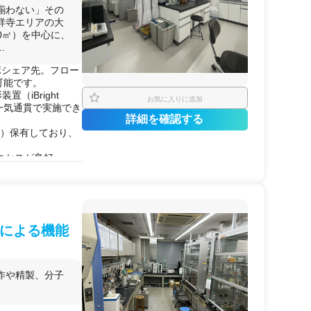
揃わない」その
祥寺エリアの大
60㎡）を中心に、
.
ラボシェア先。フロー
可能です。
（iBright
お気に入りに追加
一気通貫で実施でき
詳細を確認する
番）保有しており、
。
クセスが良好。
接窓口となるため、
ます。
による機能
作や精製、分子
イトメトリーを同一