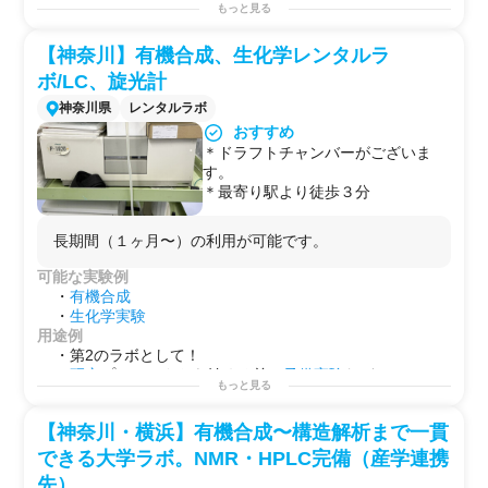
多条件の並行スクリーニングや長期
・
化学実験
もっと見る
自社ラボに
電池
試作設備がない企業様が、
グローブボッ
サイクル試験をまとめて実施できま
・水質検査
クス
や
充放電
評価装置を使ってコインセルを試作し、性
す。
・水質分析
能データを取得したい場合。
【神奈川】有機合成、生化学レンタルラ
・作業環境測定
電極
材料・バインダー・電解液を開発している素材メー
ボ/LC、旋光計
用途例
カーが、LIBセルへの実装評価や
充放電
サイクル試験を専
・
基礎研究用（化学・バイオ）
神奈川県
レンタルラボ
門家の指導のもとで実施したい場合。
・
開発用
全
固体
電池
・
リチウム
空気
電池
など
次世代
電池
の
研究
に
おすすめ
・
受託試験
用
参入したばかりの企業が、作製手順から評価方法まで専
＊ドラフトチャンバーがございま
・
研修用
門家による
O
JT形式の
技術指導
を受けながら段階的にスキ
す。
・撮影用
ルを習得したい場合。
＊最寄り駅より徒歩３分
揮発性の高い電解液を使う電解実験や特殊な
電池
系の試
験を、安全な
グローブボックス
・
ドラフト
環境で実施し
長期間（１ヶ月〜）の利用が可能です。
たい場合。
可能な実験例
・
有機合成
・
生化学実験
用途例
・第2のラボとして！
・
研究
プロジェクトを始める前の
予備実験
などに！
もっと見る
・自社で行えない
サイドプロジェクト
を行う場としての
使用
【神奈川・横浜】有機合成〜構造解析まで一貫
できる大学ラボ。NMR・HPLC完備（産学連携
先）