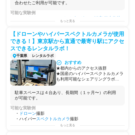
合わせたご利用が可能です。
可能な実験例
リアルタイムPCR
/
ジェノタイピング
/
SEM観察
/
微生物培
もっと見る
養
用途例
【ドローンやハイパースペクトルカメラが使用
・
食品
や水に含まれる
異物
や
微生物
の観察や同定
・
研究
プロジェクトを始める前の
予備実験
などに！
できる！】東京駅から直通で最寄り駅にアクセ
・自社で行えない
サイドプロジェクト
を行う場としての
スできるレンタルラボ！
使用
千葉県
レンタルラボ
おすすめ
★都内からのアクセス抜群
★国産のハイパースペクトルカメラ
も利用可能なシェアリングラボ
★Wi-Fiも電源も完備
★顕微鏡やドローン、撮影台、照
駐車スペースは４台あり、長期間（１ヶ月〜）の利用
明、積分球など、カメラでの撮影に
が可能です。
特化した設備を完備
ドローンは車で３分の九十九里浜で
可能な実験例
飛ばすことが可能です。
・
ドローン
撮影
操縦者の手配もできます。
・ハイパー
スペクトル
カメラ
撮影
ハイパースペクトルカメラ撮影のエ
・
顕微鏡観察
もっと見る
キスパートから実験方法のアドバイ
・電子工作
ス、サポートは可能です！！
などなど