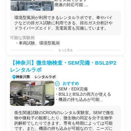
廃液の対応可能
機器の持ち込み可
外部者の居室 シェアあり
環境型風洞が利用できるレンタルラボです。車やバイ
ラボ駐車場利用可能
クなどの排ガス試験に利用できる、排出ガス分析計や
ドライバーズエイド、充電装置も完備しています。
可能な実験例
・車両試験、環境型風洞
もっと見る
【神奈川】微生物検査・SEM完備・BSL2/P2
レンタルラボ
神奈川県
レンタルラボ
おすすめ
・SEM・EDX完備
・BSL1とBSL2の両方が使える
・機器の持ち込みが可能
・時期により専有可能
衛生関連試験のCRO内のレンタル実験室。SEMで微生
物や微粒子の観察したり、微生物の同定を分子生物学
的解析でしたりできます。専有も時期によっては可能
です。また、機器の持ち込みが可能なので、ニーズに