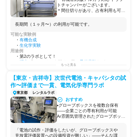
トチャンバーがございます。
入)
/
蛍光染色
/
免疫染色
/他
＊間仕切りがあり、占有利用も可能
用途例
です。
・
メッセンジャー
や
タンパク質
レベルでの
遺伝子発現量
＊レンタルラボサポートスタッフの
の解析
長期間（１ヶ月〜）の利用が可能です。
常駐があり、試薬のうけとり、備品
・化合物や開発品の効果/
薬効
の解析や
作用メカニズム
/
薬
購入などお困りごとの支援が手厚い
理
の解析
可能な実験例
環境です。
・
HTS
などの
大規模スクリーニング試験
の
予備解析
や
条
・
有機合成
＊最寄り駅より徒歩３分
件検討
・
生化学実験
・
毒性試験
や
安全性試験
用途例
・
医薬品
や
化粧品
の
細胞評価
・第2のラボとして！
・
培養上清
や
エクソソーム
の
機能性評価
・
研究
プロジェクトを始める前の
予備実験
などに！
もっと見る
・第2のラボとして！
・自社で行えない
サイドプロジェクト
を行う場としての
・
研究
プロジェクトを始める前の
予備実験
などに！
使用
・自社で行えない
サイドプロジェクト
を行う場としての
【東京・吉祥寺】次世代電池・キャパシタの試
使用
作〜評価まで一貫、電気化学専門ラボ
東京都
レンタルラボ
おすすめ
▪️グローブボックスを複数台保有
——企業ごとの専有利用が可能
Ar雰囲気管理されたグローブボック
スを複数台完備（美和製作所・グロ
ーブボックスジャパン・アール・
「電池の試作・評価をしたいが、グローブボックスや
UNICO）。金属Liや揮発性電解液を
充放電評価装置への設備投資が難しい」——そんな課