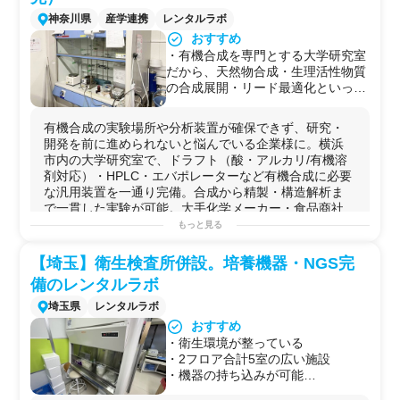
神奈川県
産学連携
レンタルラボ
おすすめ
・有機合成を専門とする大学研究室
だから、天然物合成・生理活性物質
の合成展開・リード最適化といった
専門性の高い技術相談が受けられる
（化学受託会社にはない学術知見）
有機合成の実験場所や分析装置が確保できず、研究・
・グローブボックス（ASONE SGV-
開発を前に進められないと悩んでいる企業様に。横浜
65V）完備で無水・無酸素条件が必
市内の大学研究室で、ドラフト（酸・アルカリ/有機溶
要な反応に対応。遷移金属触媒反
剤対応）・HPLC・エバポレーターなど有機合成に必要
応・不斉合成も実施可能
な汎用装置を一通り完備。合成から精製・構造解析ま
・共有機器室のNMR・LC-MSと組
で一貫した実験が可能。大手化学メーカー・食品商社...
み合わせることで、合成→精製
もっと見る
（HPLC）→構造解析まで1拠点で完
可能な実験例
結できる
反応経路
の
最適化
や
生理活性物質
の
合成展開
を中心とし
【埼玉】衛生検査所併設。培養機器・NGS完
・大手化学メーカー・自動車メーカ
た
低分子
～中
分子
の
有機合成
が可能です。
ー・食品商社など複数の大企業との
備のレンタルラボ
化合物合成
/
TLC
/
精製
/
HPLC
/
構造解析
/
NMR
/
分子量測
ラボシェア実績があり、産学連携の
定
/
LC-MS
/
試薬調製
/
光触媒
反応/
マイクロ波合成
/他
埼玉県
レンタルラボ
手続きに慣れた研究室。
用途例
おすすめ
・自社に
有機合成
設備がなく外部のラボを一時的に借り
・衛生環境が整っている
たいスタートアップ・ベンチャーが、
グローブボック
・2フロア合計5室の広い施設
ス
・
ドラフト
完備のラボで
天然物化学
や低〜中
分子
の合
・機器の持ち込みが可能
成実験を進めたい場合に活用できる
・RNAやDNAの解析機器が充実
・大企業の
研究
員が社内ラボの
スペース
不足・装置稼働