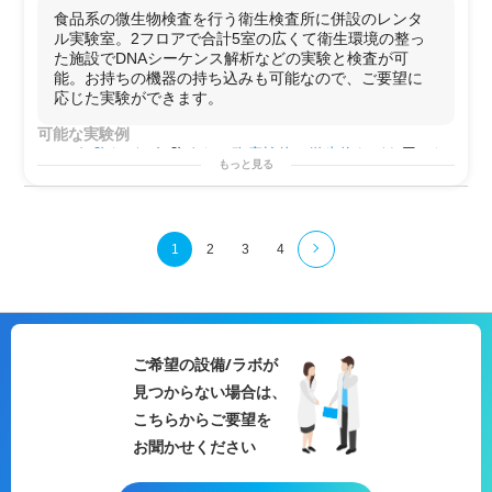
率の問題で実験が滞っている際に、都市圏からのアクセ
食品系の微生物検査を行う衛生検査所に併設のレンタ
スが良い横浜市内の設備充実ラボを拠点として定期的に
ル実験室。2フロアで合計5室の広くて衛生環境の整っ
利用できる
た施設でDNAシーケンス解析などの実験と検査が可
・
食品
・素材・化学メーカーが特定化合物の合成経路を
能。お持ちの機器の持ち込みも可能なので、ご要望に
探索
・
最適化
したいが社内リソースが限られている場合
応じた実験ができます。
に、
有機合成
専門の教授への技術相談と実験インフラを
可能な実験例
セットで活用できる
iPS細胞
などの細胞または
臨床検体
、
微生物
などを用いた
・
半導体
・電子部品メーカーが
接着
剤や
UV
硬化
樹脂
など
もっと見る
DNA解析
/
ゲノム解析
の他、
FT-IR
や
GC/MS
での分析も可
の有
機材
料を調製・評価したい際に、
溶剤
を扱える
ドラ
能です。
フト
環境を安全に利用できる
試薬調製
/
リアルタイムPCR
/
セルベースアッセイ
/
アガロー
・大学や公的機関の
研究
者が自室の
スペース
を補完する
スゲル電気泳動
/
核酸抽出
/
RNA抽出
/
DNA抽出
/
核酸精製
/
in
ために掛け持ち利用する場合にも、土曜の利用が可能な
1
2
3
4
vitro試験
/
DNAシーケンス解析
/
FT-IR
/
GC/MS
/他
ため副業・兼務
研究
者にも対応できる
用途例
・
メッセンジャー
レベルでの
遺伝子発現量
の解析
・
臨床検体
の
網羅的
な
遺伝子発現量
の解析
・マイクロバイオームの評価
・化合物や開発品の効果/
薬効
の解析や
作用メカニズム
/
薬
ご希望の設備/ラボが
理
の解析
見つからない場合は、
こちらからご要望を
お聞かせください