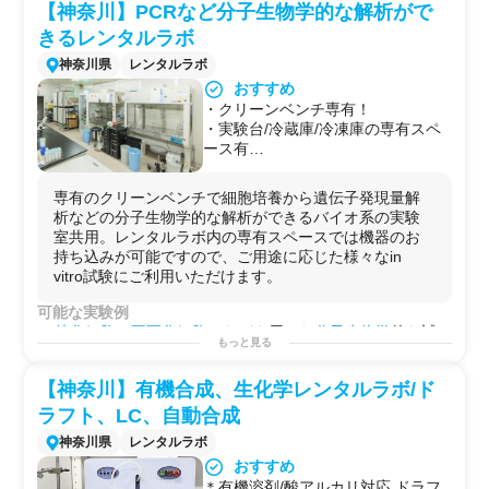
【神奈川】PCRなど分子生物学的な解析がで
用途例
きるレンタルラボ
・第2のラボとして！
・
研究
プロジェクトを始める前の
予備実験
などに！
神奈川県
レンタルラボ
・自社で行えない
サイドプロジェクト
を行う場としての
おすすめ
使用！
・クリーンベンチ専有！
・ハイパー
スペクトル
カメラ
を利用してみたい方へ！
・実験台/冷蔵庫/冷凍庫の専有スペ
ース有
・解析機器をお持ち込みいただけま
す
専有のクリーンベンチで細胞培養から遺伝子発現量解
・分子生物学的な解析に必要な機器
析などの分子生物学的な解析ができるバイオ系の実験
が揃っています
室共用。レンタルラボ内の専有スペースでは機器のお
・大型オートクレーブや超遠心機も
持ち込みが可能ですので、ご用途に応じた様々なin
完備
vitro試験にご利用いただけます。
可能な実験例
株化細胞
（
不死化細胞
）などを用いた
分子生物学
的な試
もっと見る
験の実施が可能です。
試薬調製
/
タンパク定量(BCAアッセイ)
/
ELISA
/
ウエスタン
【神奈川】有機合成、生化学レンタルラボ/ド
ブロッティング(western
blotting)
/
リアルタイムPCR
/
細胞
増殖
/
セルベースアッセイ
/
アガロースゲル電気泳動
/
核酸抽
ラフト、LC、自動合成
出
/
RNA抽出
/
DNA抽出
/
タンパク質抽出
/
核酸精製
/
エクソソ
神奈川県
レンタルラボ
ーム精製
/
in vitro試験
/
SDS-PAGE
/
化合物スクリーニング
/
おすすめ
プレートベースアッセイ
/
ライブラリー調製
/
遺伝子組み換
＊有機溶剤/酸アルカリ対応 ドラフ
え
/
遺伝子編集(CRISPR-Cas9)
/
ノックダウン実験(siRNA導