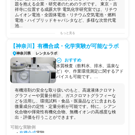
扱う実験でも、企業ごとに専有して
題を抱える企業・研究者のためのラボです。 東京・吉
使えるため他の利用者と干渉しませ
祥寺に位置する成蹊大学 電気化学研究室では、リチウ
ん。
ムイオン電池・全固体電池・リチウム空気電池・燃料
▪️コインセル〜ラミネートセルま
電池・ハイブリッドキャパシタなど、多様な次世代電
で、試作の全工程が一箇所で完結
池...
スラリー調製（あわとり錬太郎 AR-
100）→塗工（TC-1）→ロールプレ
もっと見る
可能な実験例
ス（HS-CHRP-6080）→真空シール
・
電池
の試作
→充放電評価まで、セル作製の全工
【神奈川】有機合成・化学実験が可能なラボ
リチウムイオン電池
（コインセル・ラミネートセル）の
程を同一ラボ内で実施可能。往来の
試作 / 全
固体
電池
セルの作製 /
リチウム
空気
電池
の試作 /
神奈川県
レンタルラボ
手間なく、スムーズに実験を進めら
ハイブリッド
キャパシタ
の作製 / 燃料
電池
の作製
おすすめ
れます。
・
電気化学
評価
水質検査（飲料水、排水、温泉な
▪️NIMS共同研究でリチウム空気電池
定
電流
充放電試験
・長期サイクル試験 / 交流インピーダン
ど）や、作業環境測定に関するアド
の出力電流10倍化を達成した専門家
ス測定（EIS） /
サイクリックボルタンメトリー
（
CV
） /
バイスも可能です。
がサポート
イオン
導電率測定 /
回転リングディスク電極
による
触媒
活
・廃液の対応可能
担当教授はリチウム空気電池・ハイ
性評価
・機器の持ち込み可能
ブリッドキャパシタ・電解質分子設
・材料・
構造
分析
有機溶剤の安全な取り扱いのもと、高速液体クロマト
・ラボ駐車場利用可能
計の第一人者。JST-ALCA・
Ar雰囲気下での
電極
表面
SPM
観察（
SPM
-9700） / 紫外可
グラフィーや質量分析計、ガスクロマトグラフィーな
NEDO・科研費の採択実績を持ち、
視・
赤外
・
蛍光
分光
分析 / 熱重量示差
熱分析
（
TG-DTA
）
どを活用し、環境試料・食品・医薬品などに含まれる
「初めての電池実験」から「予算獲
/
充放電
中発生ガスのオンライン
質量分析
・
ガスクロ
定量
微量成分の定性・定量分析が可能です。特に、シアン
得前のコンサル相談」まで柔軟に対
分析
/
引張強度
試験 / 電解液の
水分
分析
化合物や揮発性有機化合物、無機イオンの高感度な検
応します。
・
その他
出・評価を行うことができます。
▪️14台の充放電試験機で多条件の並
マグネシウム空気
電池
・溶存酸素制御システムの評価 / 第
行スクリーニングが可能
可能な実験例
一原理計算・
充放電
シミュレーション
北斗電工 HJ1001SD8を14台保有。
・
有機合成
実験
用途例