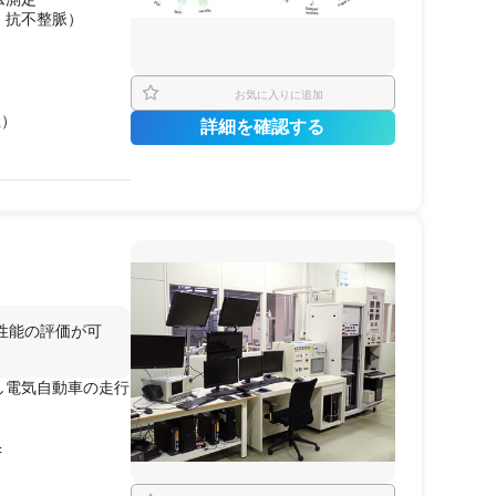
、抗不整脈）
期間で確保したい場
ら
製品
を仕上げたい
お気に入りに追加
性）
預けたい場合
詳細を確認する
性能の評価が可
し電気自動車の走行
±