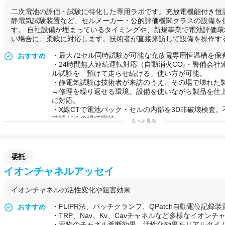
【5】関連試験：BioLogic SP-150による
インピーダン
二次電池の評価・試験に特化した専用ラボです。充放電機能付き恒温
◆用途例
静電気試験装置など、セルメーカー・公的評価機関クラスの設備を
【1】次世代二次電池（リチウムイオン・全固体・ポ
す。 自社設備が埋まっているタイミングや、新規事業で電池評価
セル性能評価
い場合に、柔軟に対応します。技術者が直接来訪して設備を操作するス
【2】開発フェーズにおける充放電サイクル特性データ
【3】学会発表・論文・特許申請向けの根拠データ整備
・最大72セル同時試験が可能な充放電専用恒温槽を保
おすすめ
【4】温度依存性評価（低温〜高温域における充放電
・24時間無人連続運転対応（自動消火CO₂・警備会社
【5】電極材料・電解質改良時の性能比較・条件最適化
ル試験を「預けて走らせ続ける」使い方が可能。
・静電気試験は技術者が来訪のうえ、その場で壊れた
→修理を繰り返せる環境。設備を使いながら製品を仕
に対応。
・X線CTで電池パック・セルの内部を3D非破壊検査
確認がその場で完結。
もっと見る
・東京都心の立地。打ち合わせ帰りや急なサンプル評
すい。
可能な実験例
・
二次電池
セルの
充放電
サイクル試験（容量・
電圧
・
・
電池
パックの
充放電試験
（大型24〜48V系、AGV
委託
途、大型
ポータブル
電源
）
イオンチャネルアッセイ
・セル・パックのインピーダンス（内部抵抗）測定
・
X線
CT
非破壊
検査による内部
構造
確認・不具合解析
イオンチャネルの活性変化や阻害効果
・
静電気
イミュニティ試験（その場で修理→再試験の
・
赤外
線サーモグラフィによる発熱部位特定・温度分
・FLIPR法、パッチクランプ、QPatch自動電位記録
おすすめ
・BMS回路波形解析・絶縁抵抗試験
・TRP、Nav、Kv、Cavチャネルなど多様なイオンチ
・長期在庫品の補充電・不活性セルの選別
・薬物のチャネル遮断効果、活性化効果をリアルタイ