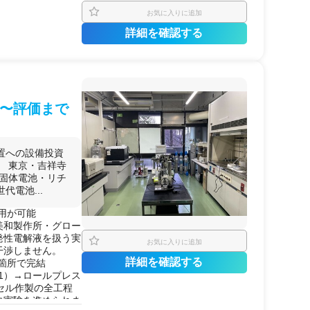
お気に入りに追加
詳細を確認する
〜評価まで
置への設備投資
。 東京・吉祥寺
全固体電池・リチ
電池...
用が可能
美和製作所・グロー
揮発性電解液を扱う実
お気に入りに追加
干渉しません。
詳細を確認する
箇所で完結
-1）→ロールプレス
、セル作製の全工程
に実験を進められま