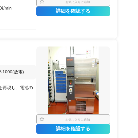
お気に入りに追加
0ℓ/min
詳細を確認する
ープ)は設備に付帯
可)
モータ)
1000(放電)
を再現し、電池の
の使用
タ)での各種機能、
お気に入りに追加
詳細を確認する