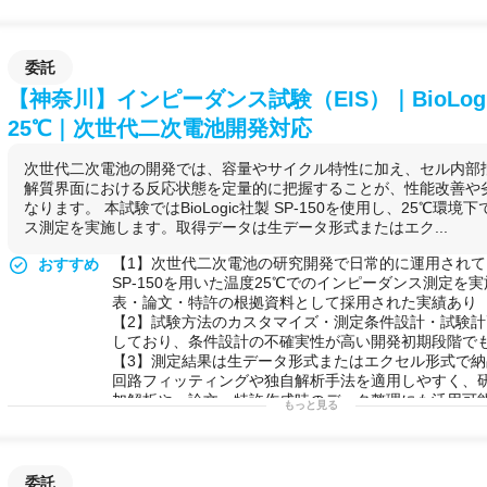
す。
▪️NIMS共同研究でリチウム空気電池の出力電流10倍
サポート
担当教授はリチウム空気電池・ハイブリッドキャパシ
委託
の第一人者。JST-ALCA・NEDO・科研費の採択実績
【神奈川】インピーダンス試験（EIS）｜BioLogic
電池実験」から「予算獲得前のコンサル相談」まで柔
▪️14台の充放電試験機で多条件の並行スクリーニング
25℃｜次世代二次電池開発対応
北斗電工 HJ1001SD8を14台保有。多条件の並行ス
イクル試験をまとめて実施できます。
次世代二次電池の開発では、容量やサイクル特性に加え、セル内部
可能な実験例
・
電池
の試作
解質界面における反応状態を定量的に把握することが、性能改善や
リチウムイオン電池
（コインセル・ラミネートセル）の試
なります。 本試験ではBioLogic社製 SP-150を使用し、25℃環
セルの作製 /
リチウム
空気
電池
の試作 /
ハイブリッド
ス測定を実施します。取得データは生データ形式またはエク...
燃料
電池
の作製
・
電気化学
評価
【1】次世代二次電池の研究開発で日常的に運用されている、
おすすめ
定
電流
充放電試験
・長期サイクル試験 / 交流インピーダ
SP-150を用いた温度25℃でのインピーダンス測定を
サイクリックボルタンメトリー
（
CV
） /
イオン
導電率測
表・論文・特許の根拠資料として採用された実績あり
ディスク電極
による
触媒
活性評価
【2】試験方法のカスタマイズ・測定条件設計・試験
・材料・
構造
分析
しており、条件設計の不確実性が高い開発初期段階で
Ar雰囲気下での
電極
表面
SPM
観察（
SPM
-9700） / 
【3】測定結果は生データ形式またはエクセル形式で
分光
分析 / 熱重量示差
熱分析
（
TG-DTA
） /
充放電
中発
回路フィッティングや独自解析手法を適用しやすく、
ン
質量分析
・
ガスクロ
定量分析
/
引張強度
試験 / 電解
加解析や、論文・特許作成時のデータ整理にも活用可
もっと見る
・
その他
【4】サンプル数が大きい案件には割引対応可能（要相
マグネシウム空気
電池
・溶存酸素制御システムの評価 /
【5】同一ラボ内で充放電試験（電流5Aまで20ch・100
放電
シミュレーション
度-20〜65℃可変）も実施可能。電池評価を一拠点で
用途例
自社ラボに
電池
試作設備がない企業様が、
グローブボ
◆受託可能な試験・解析内容
委託