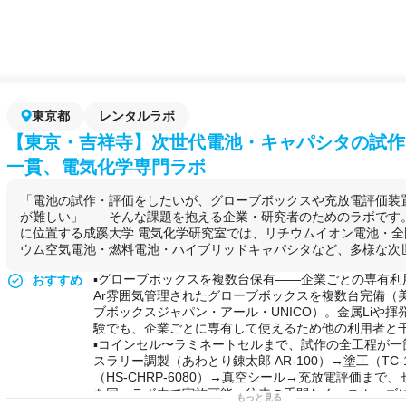
東京都
レンタルラボ
【東京・吉祥寺】次世代電池・キャパシタの試作
一貫、電気化学専門ラボ
「電池の試作・評価をしたいが、グローブボックスや充放電評価装
が難しい」——そんな課題を抱える企業・研究者のためのラボです
に位置する成蹊大学 電気化学研究室では、リチウムイオン電池・
ウム空気電池・燃料電池・ハイブリッドキャパシタなど、多様な次世代
▪️グローブボックスを複数台保有——企業ごとの専有利
おすすめ
Ar雰囲気管理されたグローブボックスを複数台完備（
ブボックスジャパン・アール・UNICO）。金属Liや
験でも、企業ごとに専有して使えるため他の利用者と
▪️コインセル〜ラミネートセルまで、試作の全工程が一
スラリー調製（あわとり錬太郎 AR-100）→塗工（TC
（HS-CHRP-6080）→真空シール→充放電評価まで
を同一ラボ内で実施可能。往来の手間なく、スムーズ
もっと見る