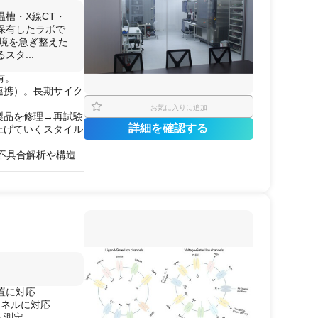
ス試験
（25℃）
槽・X線CT・
保有したラボで
ストリチウム等）の
環境を急ぎ整えた
タ...
の取得
有。
挙動の比較）
連携）。長期サイク
お気に入りに追加
製品を修理→再試験
詳細を確認する
上げていくスタイル
。不具合解析や構造
価にもアクセスしや
表面温度の
記録
）
・フォークリフト用
ループも可）
布解析
装置に対応
ャネルに対応
ム測定