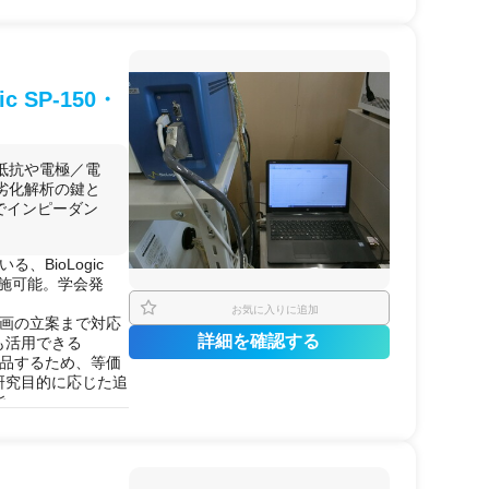
化を達成した専門家が
タ・電解質分子設計
を持ち、「初めての
 SP-150・
軟に対応します。
が可能
クリーニングや長期サ
抵抗や電極／電
劣化解析の鍵と
作 / 全
固体
電池
境下でインピーダン
キャパシタ
の作製 /
BioLogic
ンス測定（EIS） /
実施可能。学会発
定 /
回転リング
お気に入りに追加
計画の立案まで対応
詳細を確認する
も活用できる
紫外可視・
赤外
・
蛍光
納品するため、等価
生ガスのオンライ
研究目的に応じた追
液の
水分
分析
能
談）
 第一原理計算・
充
mAまで100ch・温
完結できる
ックス
や
充放電
評価