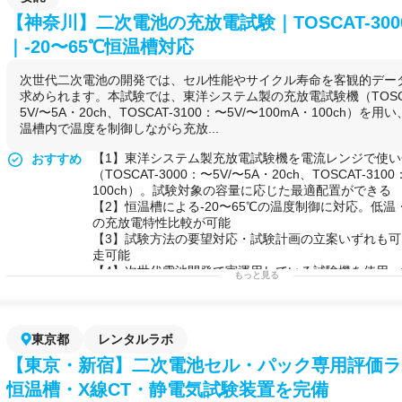
装置を使ってコインセルを試作し、性能データを取得
【1】インピーダンス測定（BioLogic SP-150／温度2
【神奈川】二次電池の充放電試験｜TOSCAT-3000/
電極
材料・バインダー・電解液を開発している素材メー
【2】試験方法・測定条件への要望対応（具体的な可
への実装評価や
充放電
サイクル試験を専門家の指導の
【3】試験計画の立案（受託研究としての対応）
｜-20〜65℃恒温槽対応
合。
【4】関連試験：
充放電試験
（電流5Aまで20ch・100m
全
固体
電池
・
リチウム
空気
電池
など
次世代
電池
の
研究
度-20〜65℃可変）
次世代二次電池の開発では、セル性能やサイクル寿命を客観的デー
企業が、作製手順から評価方法まで専門家による
O
JT
◆用途例
求められます。本試験では、東洋システム製の充放電試験機（TOSCAT
けながら段階的にスキルを習得したい場合。
【1】次世代二次電池（リチウムイオン電池・全固体
5V/〜5A・20ch、TOSCAT-3100：〜5V/〜100mA・100ch）を用
揮発性の高い電解液を使う電解実験や特殊な
電池
系の
内部抵抗・等価回路評価
温槽内で温度を制御しながら充放...
ーブボックス
・
ドラフト
環境で実施したい場合。
【2】電極材料・電解質変更時の電気化学特性比較デー
【3】学会発表・論文投稿に向けた電気化学測定エビ
【1】東洋システム製充放電試験機を電流レンジで使
おすすめ
【4】特許出願時の性能エビデンス取得
（TOSCAT-3000：〜5V/〜5A・20ch、TOSCAT-310
【5】セル劣化解析・寿命予測に向けたEIS測定データ
100ch）。試験対象の容量に応じた最適配置ができる
【2】恒温槽による-20〜65℃の温度制御に対応。低
の充放電特性比較が可能
【3】試験方法の要望対応・試験計画の立案いずれも
走可能
【4】次世代電池開発で実運用している試験機を使用
もっと見る
特許に耐えるデータ品質を確保できる
【5】サンプル数・評価日数が大きい案件には割引対
◆受託可能な試験・解析内容
【1】TOSCAT-3000を用いた充放電試験（電圧〜5V／
東京都
レンタルラボ
【2】TOSCAT-3100を用いた充放電試験（電圧〜5V／
【東京・新宿】二次電池セル・パック専用評価ラボ
100ch）
【3】-20〜65℃の恒温槽による温度制御下での充放電
恒温槽・X線CT・静電気試験装置を完備
【4】試験計画の立案・試験条件設計を含む伴走型の