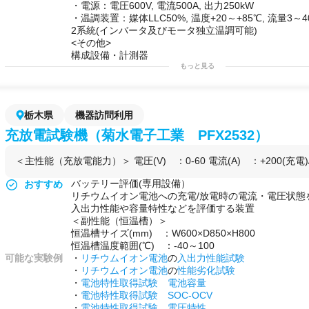
・電源：電圧600V, 電流500A, 出力250kW
・温調装置：媒体LLC50%, 温度+20～+85℃, 流量3～4
2系統(インバータ及びモータ独立温調可能)
<その他>
構成設備・計測器
計測器(パワーメータ、電流、電圧センサ、オシロスコ
もっと見る
事前準備
この設備は使用前に下記の準備が必要
・取り付け治具(設備側図面提供、治具制作メーカ紹介
栃木県
機器訪問利用
・評価対象以外のモータ、インバータ(治具として)
(評価対象がモータならインバータ、インバータなら
充放電試験機（菊水電子工業 PFX2532）
可能な実験例
・
出力特性
・
効率(損失)測定
＜主性能（充放電能力）＞ 電圧(V) ：0-60 電流(A) ：+200(充電)/-
・
熱性能
測定
・制御性能確認
バッテリー評価(専用設備）
おすすめ
・
耐久試験
等
リチウムイオン電池への充電/放電時の電流・電圧状態
用途例
・第2のラボとして！
入出力性能や容量特性などを評価する装置
・
研究
プロジェクトを始める前の
予備実験
などに！
＜副性能（恒温槽）＞
・自社で行えない
サイドプロジェクト
を行う場として
恒温槽サイズ(mm) ：W600×D850×H800
・インバータ、モータ及びシステム(モータ+インバー
恒温槽温度範囲(℃) ：-40～100
性能評価機能、性能評価
可能な実験例
・
リチウムイオン電池
の
入出力性能試験
・
リチウムイオン電池
の
性能劣化試験
・
電池特性取得試験
電池容量
・
電池特性取得試験
SOC-OCV
・
電池特性取得試験
電圧特性