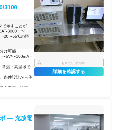
したい場合。
5℃）
3100
カーが、LIBセル
変範囲は要相談）
もとで実施したい場
Aまで100ch、温
に参入したばかりの
タで示すことが
形式の
技術指導
を受
-3000：〜
電池等）の開発時の
い、-20〜65℃の恒
試験を、安全な
グロ
タ取得
デンスデータの整備
い分け可能
0：〜5V/〜100mA・
の取得
お気に入りに追加
温・常温・高温域で
詳細を確認する
可。条件設計から伴
。学会発表・論文・
応可能（要相談）
電流〜5A／20ch）
電流〜100mA／
 — 充放電
試験
充放電試験