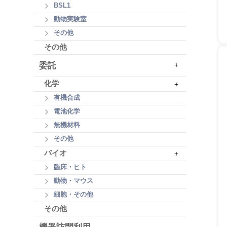
BSL1
動物実験室
その他
その他
委託
+
化学
+
有機合成
電池化学
無機材料
その他
バイオ
+
臨床・ヒト
動物・マウス
細胞・その他
その他