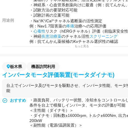
用途例
・自社
充放電
装置が稼働中で空きがない場合の利用
・神経系・心血管系創薬向けに最適（例：抗てんかん
・新規事業立ち上げ期に
電池
評価環境を低コスト・短
・試験方法の要望対応可能
合
・試験計画の立案可能
・海外調達した
電池
パックの
品質
検証
用途例
・Na⁺/K⁺/Ca²⁺チャネル遮断薬の活性測定
・
静電気試験
を設計担当者が自分の手で繰り返しなが
例：Nav1.7阻害薬の
疼痛
治療への応用評価
開発チーム
・
心毒性
リスク（hERGチャネル）評価（前臨床安全
・長期サイクル試験（100回〜数百回以上）を外部に
・神経
疾患
治療薬
のチャネル活性
スクリーニング
例：抗てんかん薬候補のKvチャネル選択性の確認
もっと見る
栃木県
機器訪問利用
インバータモータ評価装置(モータダイナモ)
台上でインバータ及びモータを駆動させ、インバータ性能、モータ
能
・路面負荷、バッテリー状態、冷却水をコントロール
おすすめ
条件を台上で模擬しインバータ、モータの評価が可能
＜主性能（ダイナモ）＞
・ダイナモ：回転数±16000rpm, トルク±600Nm, 出力
200kW
＜副性能（電源/温調装置）＞