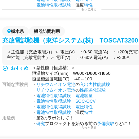
・
電池特性取得試験
温度
特性
もっと見る
用途例
・第2のラボとして！
・
研究
プロジェクトを始める前の
予備実験
などに！
・自社で行えない
サイドプロジェクト
を行う場として
・上記の試験の他に独自の
充放電
プログラムを作成し
栃木県
機器訪問利用
が可能です
充放電試験機（東洋システム(株) TOSCAT320
＜主性能（充放電能力）＞ 電圧(V) ：0-60 電流(A) ：+200(充電)/-
主性能（充放電能力）＞ 電圧(V) ： 0-60V 電流(A) ：±300A
＜副性能（恒温槽）＞
おすすめ
恒温槽サイズ(mm) W600×D800×H850
恒温槽温度範囲(℃) -40～100
可能な実験例
・
リチウムイオン電池
の
入出力性能試験
・
リチウムイオン電池
の
性能劣化試験
・
電池特性取得試験
電池容量
・
電池特性取得試験
SOC-OCV
・
電池特性取得試験
電圧特性
・
電池特性取得試験
温度
特性
用途例
・第2のラボとして！
・
研究
プロジェクトを始める前の
予備実験
などに！
もっと見る
・自社で行えない
サイドプロジェクト
を行う場として
・上記の試験の他に独自の
充放電
プログラムを作成し