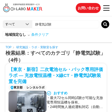
お問い合わせ
地域指定なし
条件クリア
TOP
研究施設・ラボ・実験室を探す
検索結果：すべてのカテゴリ「静電気試験」
（4件）
【東京・新宿】二次電池セル・パック専用評価
ラボ — 充放電恒温槽・X線CT・静電気試験装
置を完備
東京都
レンタルラボ
おすすめ
・最大72セル同時試験が可能な充放
電専用恒温槽を保有。
・24時間無人連続運転対応（自動消
火CO₂・警備会社連携）。長期サイ