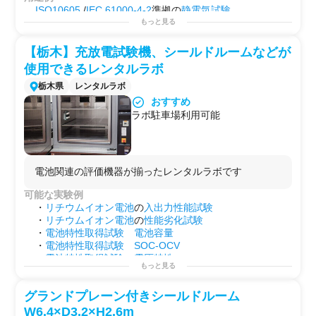
・海外調達した
電池
パックの
品質
検証
ISO10605
/
IEC 61000-4-2
準拠の
静電気試験
・
静電気試験
を設計担当者が自分の手で繰り返しながら
最終試験前の
プリテスト
検討用としてご使用ください。
もっと見る
製品
を仕上げたい開発チーム
・長期サイクル試験（100回〜数百回以上）を外部に預け
【栃木】充放電試験機、シールドルームなどが
たい場合
使用できるレンタルラボ
栃木県
レンタルラボ
おすすめ
ラボ駐車場利用可能
電池関連の評価機器が揃ったレンタルラボです
可能な実験例
・
リチウムイオン電池
の
入出力性能試験
・
リチウムイオン電池
の
性能劣化試験
・
電池特性取得試験
電池容量
・
電池特性取得試験
SOC-OCV
・
電池特性取得試験
電圧特性
もっと見る
・
電池特性取得試験
温度
特性
・
電源
変動、サージ試験
グランドプレーン付きシールドルーム
・
出力特性
・
効率(損失)測定
W6.4×D3.2×H2.6m