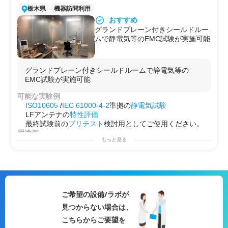
・
熱性能
測定
栃木県
機器訪問利用
・制御性能確認
おすすめ
・
耐久試験
等
グランドプレーン付きシールドルー
用途例
ムで静電気等のEMC試験が実施可能
・第2のラボとして！
・
研究
プロジェクトを始める前の
予備実験
などに！
・自社で行えない
サイドプロジェクト
を行う場としての
使用
グランドプレーン付きシールドルームで静電気等の
EMC試験が実施可能
可能な実験例
ISO10605
/
IEC 61000-4-2
準拠の
静電気試験
LFアンテナの
特性評価
最終試験前の
プリテスト
検討用としてご使用ください。
用途例
もっと見る
ISO10605
/
IEC 61000-4-2
準拠の
静電気試験
LFアンテナの
特性評価
最終試験前の
プリテスト
検討用としてご使用ください。
ご希望の設備/ラボが
見つからない場合は、
こちらからご要望を