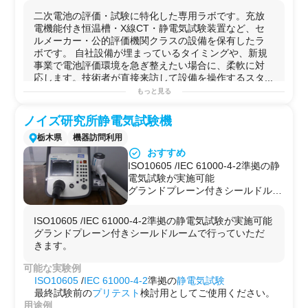
クル試験を「預けて走らせ続ける」
二次電池の評価・試験に特化した専用ラボです。充放
使い方が可能。
電機能付き恒温槽・X線CT・静電気試験装置など、セ
・静電気試験は技術者が来訪のう
ルメーカー・公的評価機関クラスの設備を保有したラ
え、その場で壊れた製品を修理→再
ボです。 自社設備が埋まっているタイミングや、新規
試験→修理を繰り返せる環境。設備
事業で電池評価環境を急ぎ整えたい場合に、柔軟に対
を使いながら製品を仕上げていくス
応します。技術者が直接来訪して設備を操作するスタ...
タイルに対応。
もっと見る
・X線CTで電池パック・セルの内部
可能な実験例
を3D非破壊検査。不具合解析や構
・
二次電池
セルの
充放電
サイクル試験（容量・
電圧
・表
ノイズ研究所静電気試験機
造確認がその場で完結。
面温度の
記録
）
・東京都心の立地。打ち合わせ帰り
・
電池
パックの
充放電試験
（大型24〜48V系、AGV・フ
栃木県
機器訪問利用
や急なサンプル評価にもアクセスし
ォークリフト用途、大型
ポータブル
電源
）
おすすめ
やすい。
・セル・パックのインピーダンス（内部抵抗）測定
ISO10605 /IEC 61000-4-2準拠の静
・
X線
CT
非破壊
検査による内部
構造
確認・不具合解析
電気試験が実施可能
・
静電気
イミュニティ試験（その場で修理→再試験のル
グランドプレーン付きシールドルー
ープも可）
ムで行っていただきます。
・
赤外
線サーモグラフィによる発熱部位特定・温度分布
ISO10605 /IEC 61000-4-2準拠の静電気試験が実施可能
解析
グランドプレーン付きシールドルームで行っていただ
・BMS回路波形解析・絶縁抵抗試験
きます。
・長期在庫品の補充電・不活性セルの選別
用途例
可能な実験例
・自社
充放電
装置が稼働中で空きがない場合の利用
ISO10605
/
IEC 61000-4-2
準拠の
静電気試験
・新規事業立ち上げ期に
電池
評価環境を低コスト・短期
最終試験前の
プリテスト
検討用としてご使用ください。
間で確保したい場合
用途例