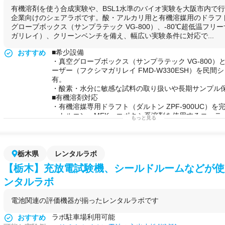
●生命科学系
有機溶剤を使う合成実験や、BSL1水準のバイオ実験を大阪市内で
免疫学実験
企業向けのシェアラボです。酸・アルカリ用と有機溶媒用のドラフ
細胞解析実験
グローブボックス（サンプラテック VG-800）、-80℃超低温フリ
遺伝子工学実験
ガリレイ）、クリーンベンチを備え、幅広い実験条件に対応で...
生物実験
動物組織実験
■希少設備
おすすめ
用途例
・
研究
プロジェクトを始める前の
予備実験
などに！
・真空グローブボックス（サンプラテック VG-800）と
・自社で行えない
サイドプロジェクト
を行う場として
ーザー（フクシマガリレイ FMD-W330ESH）を民間
・
分析装置
の訪問利用
有。
・化学系の動画コンテンツ・ドラマ・映画等の撮影
・酸素・水分に敏感な試料の取り扱いや長期サンプル
■有機溶剤対応
・有機溶媒専用ドラフト（ダルトン ZPF-900UC）を
・トルエン・MEK・エポキシ系溶剤を使用するコーテ
もっと見る
子複合材料の開発にも対応。
■水分測定を2方式で対応
・カールフィッシャー水分計を容量法（メトローム 915K
・クーロメトリー法（メトローム 917クーロメータ）
栃木県
レンタルラボ
・微量水分から高水分域まで幅広い試料に対応できる
【栃木】充放電試験機、シールドルームなどが使
希少。
■機器持ち込みOK
ンタルラボ
・ユーザー側の機器持ち込みが可能（100V電源・小型
・自社機器と組み合わせた実験が実現できる。
電池関連の評価機器が揃ったレンタルラボです
可能な実験例
・
有機溶剤
（トルエン・MEK・エポキシ系）を使った
ィング
材料開発
ラボ駐車場利用可能
おすすめ
・
高分子
複合材料・エポキシ
樹脂
系の試作評価