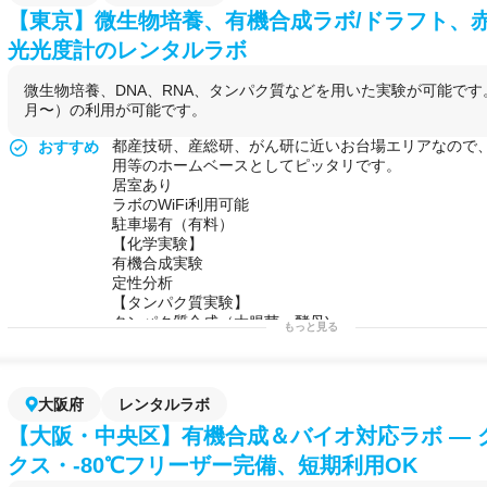
【東京】微生物培養、有機合成ラボ/ドラフト、
光光度計のレンタルラボ
微生物培養、DNA、RNA、タンパク質などを用いた実験が可能で
月〜）の利用が可能です。
都産技研、産総研、がん研に近いお台場エリアなので
おすすめ
用等のホームベースとしてピッタリです。
居室あり
ラボのWiFi利用可能
駐車場有（有料）
【化学実験】
有機合成実験
定性分析
【タンパク質実験】
タンパク質合成（大腸菌、酵母)
もっと見る
建物内にはレストラン・カフェ・コワーキングスペー
ジム・スカイデッキなどがあり、リフレッシュにも最
平日・休日問わず利用可能なこのラボで、あなたの研
せませんか。
大阪府
レンタルラボ
可能な実験例
●化学系
【大阪・中央区】有機合成＆バイオ対応ラボ — 
有機化学実験
無機化学実験
クス・-80℃フリーザー完備、短期利用OK
分析化学実験