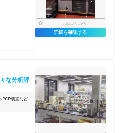
下での
サンプル
調製
方式対応）
お気に入りに追加
詳細を確認する
して
有機合成
・
塗料
にスポット利用し
だけラボを確保した
の使用
々な分析評
発チーム
通アクセス良好なラ
PCR装置など