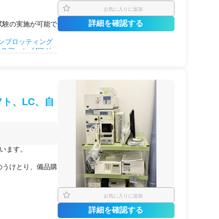
お気に入りに追加
詳細を確認する
試験の実施が可能で
ンブロッティング
ースアッセイ
/
アガ
パク質抽出
/
核酸精
クリーニング
/
プレ
/
遺伝子編集
色
/
免疫染色
/他
量
の解析
ト、LC、自
薬理
の解析
条件検討
ざいます。
の使用
のうけとり、備品購
お気に入りに追加
詳細を確認する