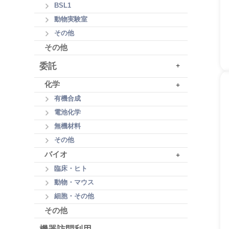
BSL1
動物実験室
その他
その他
委託
+
化学
+
有機合成
電池化学
無機材料
その他
バイオ
+
臨床・ヒト
動物・マウス
細胞・その他
その他