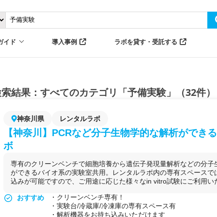
ガイド
導入事例
ラボを貸す・受託する
検索結果：すべてのカテゴリ「予備実験」（32件）
神奈川県
レンタルラボ
【神奈川】PCRなど分子生物学的な解析ができ
ボ
専有のクリーンベンチで細胞培養から遺伝子発現量解析などの分子
ができるバイオ系の実験室共用。レンタルラボ内の専有スペースで
込みが可能ですので、ご用途に応じた様々なin vitro試験にご利用
・クリーンベンチ専有！
おすすめ
・実験台/冷蔵庫/冷凍庫の専有スペース有
・解析機器をお持ち込みいただけます