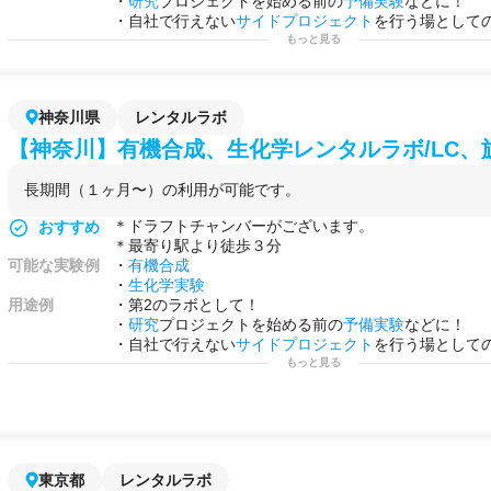
・
研究
プロジェクトを始める前の
予備実験
などに！
・自社で行えない
サイドプロジェクト
を行う場として
もっと見る
神奈川県
レンタルラボ
【神奈川】有機合成、生化学レンタルラボ/LC、
長期間（１ヶ月〜）の利用が可能です。
＊ドラフトチャンバーがございます。
おすすめ
＊最寄り駅より徒歩３分
可能な実験例
・
有機合成
・
生化学実験
用途例
・第2のラボとして！
・
研究
プロジェクトを始める前の
予備実験
などに！
・自社で行えない
サイドプロジェクト
を行う場として
もっと見る
東京都
レンタルラボ