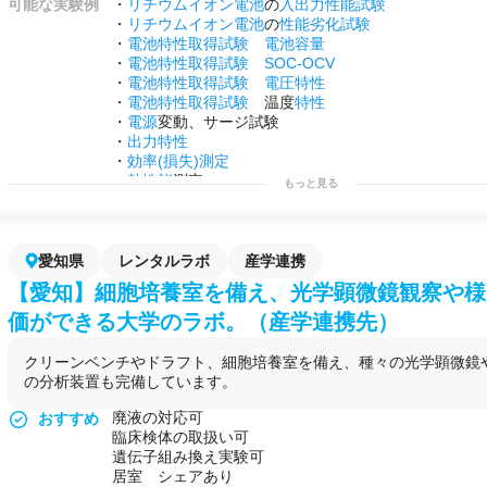
可能な実験例
・
リチウムイオン電池
の
入出力性能試験
・
ロータリーエバポレータ
ーを使った
溶媒
留去・
精製
・
リチウムイオン電池
の
性能劣化試験
・真空
グローブボックス
を使った酸素・
水分
遮断環境
・
電池特性取得試験
電池容量
・カールフィッシャー
水分
計による微量
水分
測定（2
・
電池特性取得試験
SOC-OCV
・
BSL1
水準の細胞・
微生物
を使った
バイオ実験
・
電池特性取得試験
電圧特性
・
クリーンベンチ
を使った
無菌
操作・培養実験
・
電池特性取得試験
温度
特性
・粘度測定（
塗料
・
高分子材料
系）
・
電源
変動、サージ試験
・
オートクレーブ
による器具・
培地
滅菌
・
出力特性
・
超純水
を用いた
高精度
実験
・
効率(損失)測定
用途例
・自社ラボが埋まっている時期に、大阪近郊の拠点と
・
熱性能
測定
もっと見る
開発の実験を継続したい大企業の
研究
所
・制御性能確認
・
グローブボックス
や-80℃
フリーザー
を初期投資なし
・
耐久試験
等
たいスタートアップ・個
人
研究
者
用途例
・第2のラボとして！
・
受託試験
前の
予備実験
や条件出しに、数日〜数週間
・
研究
プロジェクトを始める前の
予備実験
などに！
愛知県
レンタルラボ
産学連携
い
創薬
・材料系ベンチャー
・自社で行えない
サイドプロジェクト
を行う場として
【愛知】細胞培養室を備え、光学顕微鏡観察や様
・機器を持ち込みながら独自の実験環境を整えたい開
・近畿圏外から大阪に一時拠点が必要な
研究
者が、交
価ができる大学のラボ。（産学連携先）
ボを使いたいケース
クリーンベンチやドラフト、細胞培養室を備え、種々の光学顕微鏡や
の分析装置も完備しています。
廃液の対応可
おすすめ
臨床検体の取扱い可
遺伝子組み換え実験可
居室 シェアあり