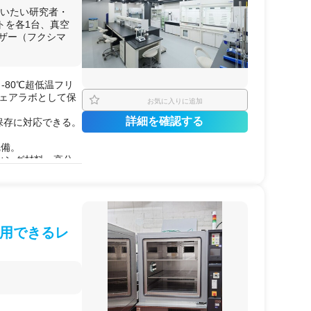
行いたい研究者・
トを各1台、真空
ーザー（フクシマ
-80℃超低温フリ
の使用
シェアラボとして保
お気に入りに追加
詳細を確認する
保存に対応できる。
完備。
ィング材料・高分
F Ti タッチ）
の2台体制で保有。
点は民間ラボとして
用できるレ
機器）。
有機合成
・
コーテ