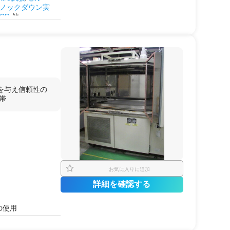
ノックダウン実
CR
他
の使用
を与え信頼性の
帯
お気に入りに追加
詳細を確認する
の使用
化
評価