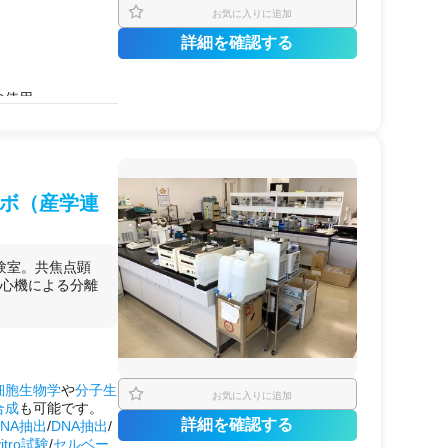
お気に入りに追加
詳細を確認する
の使用
ラボ（産学連
実験室。共焦点顕
超遠心機による分離
細胞生物学
や
分子生
お気に入りに追加
合成
も可能です。
詳細を確認する
RNA抽出
/
DNA抽出
/
vitro試験
/
セルベー