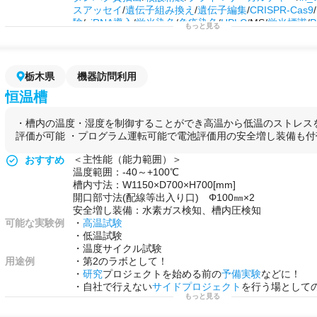
スアッセイ
/
遺伝子組み換え
/
遺伝子編集
/
CRISPR-Cas9
/
験
/
siRNA導入
/
蛍光染色
/
免疫染色
/
HPLC
/MS/
蛍光標識
/
P
もっと見る
用途例
・
メッセンジャー
レベルでの
遺伝子発現量
の解析
・簡易な
化学合成
と細胞での評価
・
大腸菌
や
ウイルス
での
遺伝子組み換え
・第2のラボとして！
栃木県
機器訪問利用
・
研究
プロジェクトを始める前の
予備実験
などに！
恒温槽
・自社で行えない
サイドプロジェクト
を行う場として
・槽内の温度・湿度を制御することができ高温から低温のストレス
評価が可能 ・プログラム運転可能で電池評価用の安全増し装備も付
＜主性能（能力範囲）＞
おすすめ
温度範囲：-40～+100℃
槽内寸法：W1150×D700×H700[mm]
開口部寸法(配線等出入り口) Φ100㎜×2
安全増し装備：水素ガス検知、槽内圧検知
可能な実験例
・
高温試験
・低温試験
・温度サイクル試験
用途例
・第2のラボとして！
・
研究
プロジェクトを始める前の
予備実験
などに！
・自社で行えない
サイドプロジェクト
を行う場として
もっと見る
各温度域での温度ストレスによる
製品
特性
、物性の
劣