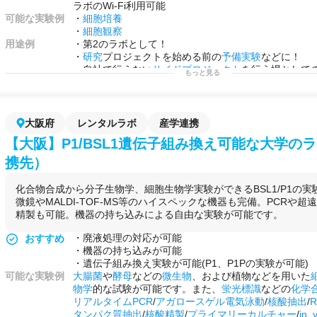
ラボのWi-Fi利用可能
可能な実験例
・
細胞培養
・
細胞観察
用途例
・第2のラボとして！
・
研究
プロジェクトを始める前の
予備実験
などに！
・自社で行えない
サイドプロジェクト
を行う場として
もっと見る
大阪府
レンタルラボ
産学連携
【大阪】P1/BSL1遺伝子組み換え可能な大学の
携先）
化合物合成から分子生物学、細胞生物学実験ができるBSL1/P1の
微鏡やMALDI-TOF-MS等のハイスペックな機器も完備。PCRや
精製も可能。機器の持ち込みによる自由な実験が可能です。
・廃液処理の対応が可能
おすすめ
・機器の持ち込みが可能
・遺伝子組み換え実験が可能(P1、P1Pの実験が可能)
可能な実験例
大腸菌
や
酵母
などの
微生物
、および植物などを用いた
物学
的な試験が可能です。また、
蛍光標識
などの
化学
リアルタイムPCR
/
アガロースゲル電気泳動
/
核酸抽出
/
タンパク質抽出
/
核酸精製
/
プライマリーカルチャー
/
in_