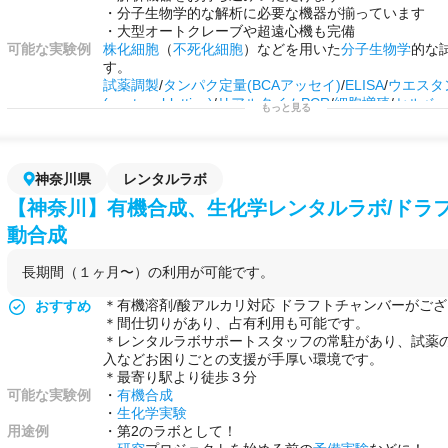
・分子生物学的な解析に必要な機器が揃っています
・大型オートクレーブや超遠心機も完備
可能な実験例
株化細胞
（
不死化細胞
）などを用いた
分子生物学
的な
す。
試薬調製
/
タンパク定量(BCAアッセイ)
/
ELISA
/
ウエスタ
(western
blotting)
/
リアルタイムPCR
/
細胞増殖
/
セルベ
もっと見る
ロースゲル電気泳動
/
核酸抽出
/
RNA抽出
/
DNA抽出
/
タン
製
/
エクソソーム精製
/
in vitro試験
/
SDS-PAGE
/
化合物ス
ートベースアッセイ
/
ライブラリー調製
/
遺伝子組み換え
(CRISPR-Cas9)
/
ノックダウン実験(siRNA導入)
/
蛍光染
神奈川県
レンタルラボ
用途例
・
メッセンジャー
や
タンパク質
レベルでの
遺伝子発現
【神奈川】有機合成、生化学レンタルラボ/ドラフ
・化合物や開発品の効果/
薬効
の解析や
作用メカニズム
/
・
HTS
などの
大規模スクリーニング試験
の
予備解析
や
動合成
・
毒性試験
や
安全性試験
・
医薬品
や
化粧品
の
細胞評価
長期間（１ヶ月〜）の利用が可能です。
・
培養上清
や
エクソソーム
の
機能性評価
・第2のラボとして！
＊有機溶剤/酸アルカリ対応 ドラフトチャンバーがご
おすすめ
・
研究
プロジェクトを始める前の
予備実験
などに！
＊間仕切りがあり、占有利用も可能です。
・自社で行えない
サイドプロジェクト
を行う場として
＊レンタルラボサポートスタッフの常駐があり、試薬
入などお困りごとの支援が手厚い環境です。
＊最寄り駅より徒歩３分
可能な実験例
・
有機合成
・
生化学実験
用途例
・第2のラボとして！