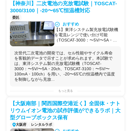
【神奈川】二次電池の充放電試験｜TOSCAT-
法を適用しやすく、研究目的に応じ
た追加解析や、論文・特許作成時の
3000/3100｜-20〜65℃恒温槽対応
データ整理にも活用可能
委託
【4】サンプル数が大きい案件には
おすすめ
割引対応可能（要相談）
【1】東洋システム製充放電試験機
【5】同一ラボ内で充放電試験（電
を電流レンジで使い分け可能
流5Aまで20ch・100mAまで
（TOSCAT-3000：〜5V/〜5A・
100ch・温度-20〜65℃可変）も実
20ch、TOSCAT-3100：〜5V/〜
施可能。電池評価を一拠点で完結で
100mA・100ch）。試験対象の容量
きる
次世代二次電池の開発では、セル性能やサイクル寿命
に応じた最適配置ができる
◆受託可能な試験・解析内容
を客観的データで示すことが求められます。本試験で
【2】恒温槽による-20〜65℃の温度
【1】インピーダンス測定
は、東洋システム製の充放電試験機（TOSCAT-
制御に対応。低温・常温・高温域で
（BioLogic SP-150／温度25℃）
3000：〜5V/〜5A・20ch、TOSCAT-3100：〜5V/〜
の充放電特性比較が可能
【2】試験方法・測定条件への要望
100mA・100ch）を用い、-20〜65℃の恒温槽内で温度
【3】試験方法の要望対応・試験計
対応（具体的な可変範囲は要相談）
を制御しながら充放...
画の立案いずれも可。条件設計から
【3】試験計画の立案（受託研究と
伴走可能
しての対応）
もっと見る
【4】次世代電池開発で実運用して
【4】関連試験：
充放電試験
（電流
いる試験機を使用。学会発表・論
5Aまで20ch・100mAまで100ch、
【大阪南部｜関西国際空港近く】全固体・ナト
文・特許に耐えるデータ品質を確保
温度-20〜65℃可変）
できる
◆用途例
リウムイオン電池の試作評価ができるラボ｜大
【5】サンプル数・評価日数が大き
【1】次世代二次電池（リチウムイ
型グローブボックス保有
い案件には割引対応可能（要相談）
オン電池・全固体電池等）の開発時
◆受託可能な試験・解析内容
大阪府
レンタルラボ
の内部抵抗・等価回路評価
【1】TOSCAT-3000を用いた充放電
【2】電極材料・電解質変更時の電