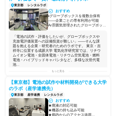
・
充放電試験
東京都
レンタルラボ
おすすめ
▪️グローブボックスを複数台保有
——企業ごとの専有利用が可能
Ar雰囲気管理されたグローブボック
スを複数台完備（美和製作所・グロ
ーブボックスジャパン・アール・
「電池の試作・評価をしたいが、グローブボックスや
UNICO）。金属Liや揮発性電解液を
充放電評価装置への設備投資が難しい」——そんな課
扱う実験でも、企業ごとに専有して
題を抱える企業・研究者のためのラボです。 東京・吉
使えるため他の利用者と干渉しませ
祥寺に位置する成蹊大学 電気化学研究室では、リチウ
ん。
ムイオン電池・全固体電池・リチウム空気電池・燃料
▪️コインセル〜ラミネートセルま
電池・ハイブリッドキャパシタなど、多様な次世代電
で、試作の全工程が一箇所で完結
池...
スラリー調製（あわとり錬太郎 AR-
100）→塗工（TC-1）→ロールプレ
もっと見る
可能な実験例
ス（HS-CHRP-6080）→真空シール
・
電池
の試作
→充放電評価まで、セル作製の全工
【東京都】電池の試作や材料開発ができる大学
リチウムイオン電池
（コインセル・ラミネートセル）の
程を同一ラボ内で実施可能。往来の
試作 / 全
固体
電池
セルの作製 /
リチウム
空気
電池
の試作 /
のラボ（産学連携先）
手間なく、スムーズに実験を進めら
ハイブリッド
キャパシタ
の作製 / 燃料
電池
の作製
東京都
産学連携
レンタルラボ
れます。
・
電気化学
評価
▪️NIMS共同研究でリチウム空気電池
おすすめ
定
電流
充放電試験
・長期サイクル試験 / 交流インピーダン
の出力電流10倍化を達成した専門家
★廃液の対応可能
ス測定（EIS） /
サイクリックボルタンメトリー
（
CV
） /
がサポート
★機器の持ち込み可能
イオン
導電率測定 /
回転リングディスク電極
による
触媒
活
担当教授はリチウム空気電池・ハイ
★都内からのアクセス抜群
性評価