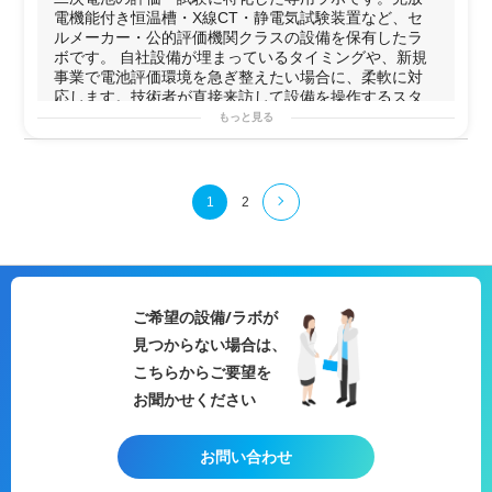
析出、構造変化、熱安定性、水分
使い方が可能。
【8】試作セルの評価後解体・
劣化
要因解析
電機能付き恒温槽・X線CT・静電気試験装置など、セ
量、ガス発生・膨れ要因などを多角
・静電気試験は技術者が来訪のう
【9】満充電状態での大型
電池
解体および不良箇所の検証
ルメーカー・公的評価機関クラスの設備を保有したラ
的に検証可能。岡山工場では、満充
え、その場で壊れた製品を修理→再
【10】
技術指導
付きの長期試作プロジェクト
ボです。 自社設備が埋まっているタイミングや、新規
電状態の大型電池をドライルーム内
試験→修理を繰り返せる環境。設備
事業で電池評価環境を急ぎ整えたい場合に、柔軟に対
で解体し、不良箇所を検証できる国
を使いながら製品を仕上げていくス
応します。技術者が直接来訪して設備を操作するスタ...
内でも希少な体制を保有
タイルに対応。
もっと見る
【5】工場レベルの技術研修プログ
・X線CTで電池パック・セルの内部
可能な実験例
ラム
を3D非破壊検査。不具合解析や構
・
二次電池
セルの
充放電
サイクル試験（容量・
電圧
・表
スラリー作製から充放電評価までを
造確認がその場で完結。
面温度の
記録
）
1週間で習得できる研修を岡山工場
・東京都心の立地。打ち合わせ帰り
・
電池
パックの
充放電試験
（大型24〜48V系、AGV・フ
で提供。座学と実技を組み合わせた
1
2
や急なサンプル評価にもアクセスし
ォークリフト用途、大型
ポータブル
電源
）
2日間集中コース（次世代電池）に
やすい。
・セル・パックのインピーダンス（内部抵抗）測定
も対応し、現場ベースで電池製造を
・
X線
CT
非破壊
検査による内部
構造
確認・不具合解析
理解できる環境を提供
・
静電気
イミュニティ試験（その場で修理→再試験のル
ープも可）
・
赤外
線サーモグラフィによる発熱部位特定・温度分布
ご希望の設備/ラボが
解析
見つからない場合は、
・BMS回路波形解析・絶縁抵抗試験
・長期在庫品の補充電・不活性セルの選別
こちらからご要望を
用途例
お聞かせください
・自社
充放電
装置が稼働中で空きがない場合の利用
・新規事業立ち上げ期に
電池
評価環境を低コスト・短期
間で確保したい場合
お問い合わせ
・海外調達した
電池
パックの
品質
検証
・
静電気試験
を設計担当者が自分の手で繰り返しながら