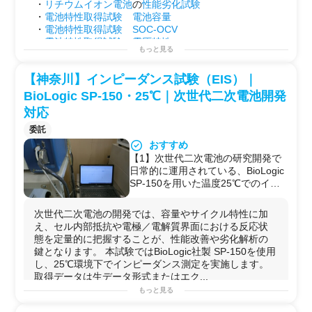
・
リチウムイオン電池
の
性能劣化試験
・
電池特性取得試験
電池容量
・
電池特性取得試験
SOC-OCV
・
電池特性取得試験
電圧特性
もっと見る
・
電池特性取得試験
温度
特性
・
電源
変動、サージ試験
【神奈川】インピーダンス試験（EIS）｜
・
出力特性
・
効率(損失)測定
BioLogic SP-150・25℃｜次世代二次電池開発
・
熱性能
測定
対応
・制御性能確認
・
耐久試験
等
委託
用途例
おすすめ
・第2のラボとして！
【1】次世代二次電池の研究開発で
・
研究
プロジェクトを始める前の
予備実験
などに！
日常的に運用されている、BioLogic
・自社で行えない
サイドプロジェクト
を行う場としての
SP-150を用いた温度25℃でのイン
使用
ピーダンス測定を実施可能。学会発
表・論文・特許の根拠資料として採
次世代二次電池の開発では、容量やサイクル特性に加
用された実績あり
え、セル内部抵抗や電極／電解質界面における反応状
【2】試験方法のカスタマイズ・測
態を定量的に把握することが、性能改善や劣化解析の
定条件設計・試験計画の立案まで対
鍵となります。 本試験ではBioLogic社製 SP-150を使用
応しており、条件設計の不確実性が
し、25℃環境下でインピーダンス測定を実施します。
高い開発初期段階でも活用できる
取得データは生データ形式またはエク...
【3】測定結果は生データ形式また
もっと見る
はエクセル形式で納品するため、等
価回路フィッティングや独自解析手