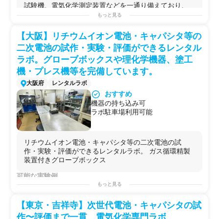
【2】横浜エリアでは希少な、電池
試験機、電気化学測定装置などを一通り備えており、
試作から電気化学評価まで一貫対応
活物質...
もっと見る
可能なラボ
【3】充放電試験機・サンプル真空
可能な実験例
【大阪】リチウムイオン電池・キャパシタ等の
乾燥機・ヒートシーラーなど主要装
【1】有機系
電極
活
物質
・電解液
成分
・
添加
剤等の
有機合
置を複数台保有しており、複数条
二次電池の試作・実験・評価ができるレンタル
成
（ヒュームフード・簡易
ドラフト
・ガス置換
電気炉
・
件・複数サンプルの並行評価に対応
各種
ミキサー
・真空
乾燥機
等を活用）
ラボ。グローブボックスや理化学機器、塗工
可能
【2】
リチウムイオン電池
の
電極
スラリー調製・塗工・乾
機・プレス機等を完備しています。
【4】走査型電子顕微鏡（卓上
燥・
プレス
SEM）を備えており、電極断面・粒
【3】コインセル／ラミネートセルの組立と
充放電
サイク
大阪府
レンタルラボ
子形態の観察まで同一拠点内で完結
ル評価
おすすめ
【5】機器持ち込みが可能なため、
【4】
電極
材料のインピーダンス測定・
電気化学
特性評価
機器の持ち込み可
利用者側の独自試作品・治具を持ち
【5】正極／負極活
物質
のセル試作評価（
次世代
材料の性
ラボ駐車場利用可能
込んだうえでの試作・評価にも対応
能検証含む）
（要相談）
【6】ドライ環境下での電解液調合・含浸プロセスの検証
【7】ガス雰囲気下での
電極
材料の
熱処理
（
焼成
・乾燥）
リチウムイオン電池・キャパシタ等の二次電池の試
【8】
電池
筐体の
超音波
溶接
・抵抗
溶接
・封止プロセスの
作・実験・評価ができるレンタルラボ。 ガス循環精製
試作
装置付きグローブボックス
【9】
走査型電子顕微鏡
（
SEM
）による
電極
断面・粒子
形
態観察
可能な実験例
【10】各種
ミキサー
（自転公転式／
薄膜
旋回式／
ホモジ
・
二次電池
・
キャパシタ
試作評価
もっと見る
ナイザー
）を用いたスラリー
分散
性の
比較
検討
・アルゴンガス環境下での実験
・塗工試験
【東京・吉祥寺】次世代電池・キャパシタの試
・
プレス
テスト
作〜評価まで一貫、電気化学専門ラボ