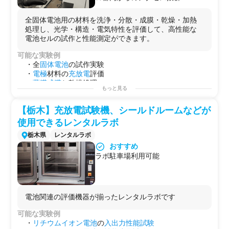
ブリッドキャパシタ・電解質分子設
★リチウムイオン電池・全固体電池
・材料・
構造
分析
計の第一人者。JST-ALCA・
の電極材料開発や、ナノ材料の設
Ar雰囲気下での
電極
表面
SPM
観察（
SPM
-9700） / 紫外可
全固体電池用の材料を洗浄・分散・成膜・乾燥・加熱
NEDO・科研費の採択実績を持ち、
計・評価に関する学術指導が可能で
視・
赤外
・
蛍光
分光
分析 / 熱重量示差
熱分析
（
TG-DTA
）
処理し、光学・構造・電気特性を評価して、高性能な
「初めての電池実験」から「予算獲
す
/
充放電
中発生ガスのオンライン
質量分析
・
ガスクロ
定量
電池セルの試作と性能測定ができます。
得前のコンサル相談」まで柔軟に対
分析
/
引張強度
試験 / 電解液の
水分
分析
応します。
・
その他
可能な実験例
▪️14台の充放電試験機で多条件の並
マグネシウム空気
電池
・溶存酸素制御システムの評価 / 第
・全
固体
電池
の試作実験
行スクリーニングが可能
一原理計算・
充放電
シミュレーション
・
電極
材料の
充放電
評価
北斗電工 HJ1001SD8を14台保有。
用途例
・
薄膜
成膜
と乾燥処理
多条件の並行スクリーニングや長期
もっと見る
自社ラボに
電池
試作設備がない企業様が、
グローブボッ
・光吸収
特性
の測定
サイクル試験をまとめて実施できま
クス
や
充放電
評価装置を使ってコインセルを試作し、性
・粒子
分散
性の
比較
実験
す。
能データを取得したい場合。
【栃木】充放電試験機、シールドルームなどが
用途例
電極
材料・バインダー・電解液を開発している素材メー
第2のラボとして！
使用できるレンタルラボ
カーが、LIBセルへの実装評価や
充放電
サイクル試験を専
試作と簡易評価を一貫して実施！
栃木県
レンタルラボ
門家の指導のもとで実施したい場合。
自社で行えない
サイドプロジェクト
の場として！
全
固体
電池
・
リチウム
空気
電池
など
次世代
電池
の
研究
に
おすすめ
参入したばかりの企業が、作製手順から評価方法まで専
ラボ駐車場利用可能
門家による
O
JT形式の
技術指導
を受けながら段階的にスキ
ルを習得したい場合。
揮発性の高い電解液を使う電解実験や特殊な
電池
系の試
験を、安全な
グローブボックス
・
ドラフト
環境で実施し
電池関連の評価機器が揃ったレンタルラボです
たい場合。
可能な実験例
・
リチウムイオン電池
の
入出力性能試験