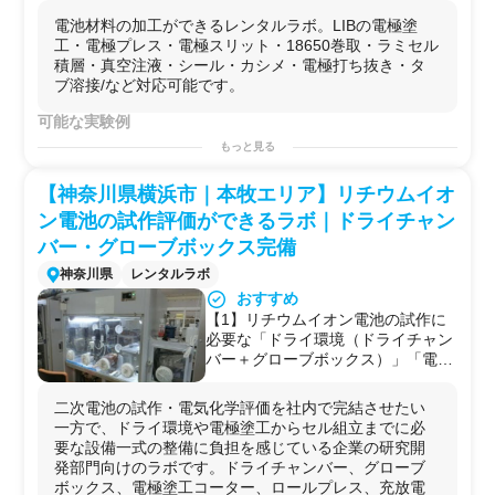
電池材料の加工ができるレンタルラボ。LIBの電極塗
工・電極プレス・電極スリット・18650巻取・ラミセル
積層・真空注液・シール・カシメ・電極打ち抜き・タ
ブ溶接/など対応可能です。
可能な実験例
LIBの
電極
塗工/
電極
プレス
/
電極
スリット/18650巻取/ラミ
もっと見る
セル積層/真空注液/シール/カシメ/
電極
打ち抜き/タブ
溶接
/
用途例
【神奈川県横浜市｜本牧エリア】リチウムイオ
・
リチウムイオン電池
開発
ン電池の試作評価ができるラボ｜ドライチャン
・
研修用
バー・グローブボックス完備
神奈川県
レンタルラボ
おすすめ
【1】リチウムイオン電池の試作に
必要な「ドライ環境（ドライチャン
バー＋グローブボックス）」「電極
塗工（2ゾーン乾燥炉付きコータ
ー）」「プレス」「充放電・電気化
二次電池の試作・電気化学評価を社内で完結させたい
学測定」が一拠点に揃っており、活
一方で、ドライ環境や電極塗工からセル組立までに必
物質の混合からコインセル組立・サ
要な設備一式の整備に負担を感じている企業の研究開
イクル評価までワンストップで実施
発部門向けのラボです。ドライチャンバー、グローブ
可能
ボックス、電極塗工コーター、ロールプレス、充放電