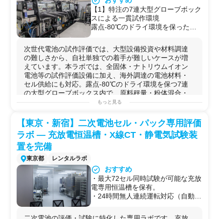
おすすめ
試験（電圧〜5V／電流〜5A／
気化学特性比較データ取得
【1】特注の7連大型グローブボック
20ch）
【3】学会発表・論文投稿に向けた
スによる一貫試作環境
【2】TOSCAT-3100を用いた充放電
電気化学測定エビデンスデータの整
露点-80℃のドライ環境を保ったま
試験（電圧〜5V／電流〜100mA／
備
ま、原料秤量・粉体混合・スラリー
100ch）
【4】特許出願時の性能エビデンス
／ドライブレンド調製から、電極塗
次世代電池の試作評価では、大型設備投資や材料調達
【3】-20〜65℃の恒温槽による温度
取得
工・プレス・積層・パウチセル作製
の難しさから、自社単独での着手が難しいケースが増
制御下での充放電試験
【5】セル劣化解析・寿命予測に向
までを連続して行える
えています。本ラボでは、全固体・ナトリウムイオン
【4】試験計画の立案・試験条件設
けたEIS測定データの取得
【2】電池構成材料を一体で提供
電池等の試作評価設備に加え、海外調達の電池材料・
計を含む伴走型の充放電試験
正極材・負極材・固体電解質・電解
セル供給にも対応。露点-80℃のドライ環境を保つ7連
【5】関連試験：BioLogic SP-150に
液・集電体などの電池材料全般を輸
の大型グローブボックス内で、原料秤量・粉体混合・
よる
インピーダンス試験
（25℃）
入販売しており、すぐに試作・評価
ス...
もっと見る
◆用途例
へ着手できる体制を提供可能
【1】次世代二次電池（リチウムイ
【3】ラボ〜実証スケールを連携で
可能な実験例
オン・全固体・ポストリチウム等）
【東京・新宿】二次電池セル・パック専用評価
カバー
【1】ラミネートセル・コインセル（CR2032等）の試作
のセル性能評価
本ラボでのコインセル・小型セル試
ラボ — 充放電恒温槽・X線CT・静電気試験装
と初期
充放電
評価
【2】開発フェーズにおける充放電
作評価から、岡山工場の試作ライン
【2】円柱（円筒）セル・ラミネートセルの
充放電
サイク
置を完備
サイクル特性データの取得
（10〜30Ah級）への接続まで対応
ル評価・容量維持率測定
【3】学会発表・論文・特許申請向
東京都
レンタルラボ
可能で、基礎研究から量産前段階ま
【3】市販材料を用いた
二次電池
コンセプト検証（LFP正
けの根拠データ整備
で一貫して支援
おすすめ
極／グラファイト負極等）
【4】温度依存性評価（低温〜高温
【4】評価後の解体分析・不良解析
・最大72セル同時試験が可能な充放
【4】全
固体
電池
の
電極
作製・積層・パウチセル試作
域における充放電挙動の比較）
まで対応
電専用恒温槽を保有。
【5】ナトリウム
イオン
電池
の試作・評価
【5】電極材料・電解質改良時の性
充放電評価後のセルを解体し、
・24時間無人連続運転対応（自動消
【6】
電池
材料の
熱分析
（
TG-DTA
・
DSC
）・
XRD
による
能比較・条件最適化
SEM・XRD・DSC・カールフィッ
火CO₂・警備会社連携）。長期サイ
結晶
構造
評価
シャー水分計等を用いて、リチウム
クル試験を「預けて走らせ続ける」
【7】
電池
内の
水分
量管理（カールフィッシャー法）
二次電池の評価・試験に特化した専用ラボです。充放