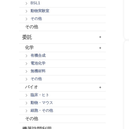
BSL1
動物実験室
その他
その他
委託
+
化学
+
有機合成
電池化学
無機材料
その他
バイオ
+
臨床・ヒト
動物・マウス
細胞・その他
その他