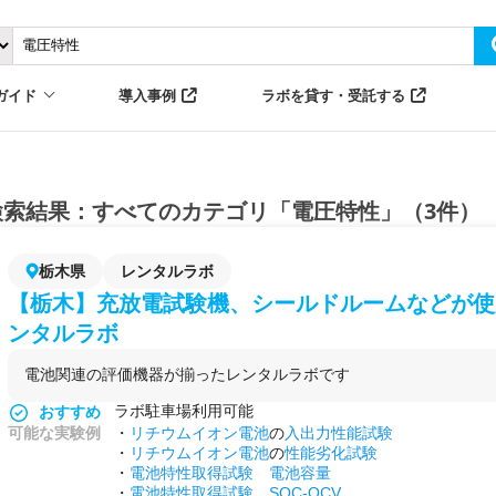
ガイド
導入事例
ラボを貸す・受託する
検索結果：すべてのカテゴリ「電圧特性」（3件）
栃木県
レンタルラボ
【栃木】充放電試験機、シールドルームなどが使
ンタルラボ
電池関連の評価機器が揃ったレンタルラボです
ラボ駐車場利用可能
おすすめ
可能な実験例
・
リチウムイオン電池
の
入出力性能試験
・
リチウムイオン電池
の
性能劣化試験
・
電池特性取得試験
電池容量
・
電池特性取得試験
SOC-OCV