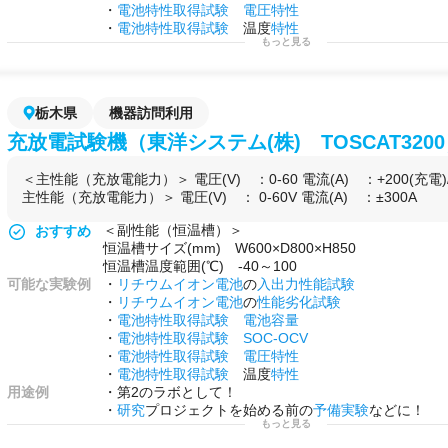
・
電池特性取得試験
電圧特性
・
電池特性取得試験
温度
特性
もっと見る
用途例
・第2のラボとして！
・
研究
プロジェクトを始める前の
予備実験
などに！
・自社で行えない
サイドプロジェクト
を行う場として
・上記の試験の他に独自の
充放電
プログラムを作成し
栃木県
機器訪問利用
が可能です
充放電試験機（東洋システム(株) TOSCAT320
＜主性能（充放電能力）＞ 電圧(V) ：0-60 電流(A) ：+200(充電)/-
主性能（充放電能力）＞ 電圧(V) ： 0-60V 電流(A) ：±300A
＜副性能（恒温槽）＞
おすすめ
恒温槽サイズ(mm) W600×D800×H850
恒温槽温度範囲(℃) -40～100
可能な実験例
・
リチウムイオン電池
の
入出力性能試験
・
リチウムイオン電池
の
性能劣化試験
・
電池特性取得試験
電池容量
・
電池特性取得試験
SOC-OCV
・
電池特性取得試験
電圧特性
・
電池特性取得試験
温度
特性
用途例
・第2のラボとして！
・
研究
プロジェクトを始める前の
予備実験
などに！
もっと見る
・自社で行えない
サイドプロジェクト
を行う場として
・上記の試験の他に独自の
充放電
プログラムを作成し