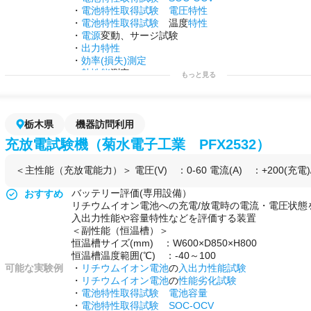
・
電池特性取得試験
電圧特性
・
電池特性取得試験
温度
特性
・
電源
変動、サージ試験
・
出力特性
・
効率(損失)測定
・
熱性能
測定
もっと見る
・制御性能確認
・
耐久試験
等
用途例
・第2のラボとして！
・
研究
プロジェクトを始める前の
予備実験
などに！
栃木県
機器訪問利用
・自社で行えない
サイドプロジェクト
を行う場として
充放電試験機（菊水電子工業 PFX2532）
＜主性能（充放電能力）＞ 電圧(V) ：0-60 電流(A) ：+200(充電)/-
バッテリー評価(専用設備）
おすすめ
リチウムイオン電池への充電/放電時の電流・電圧状態
入出力性能や容量特性などを評価する装置
＜副性能（恒温槽）＞
恒温槽サイズ(mm) ：W600×D850×H800
恒温槽温度範囲(℃) ：-40～100
可能な実験例
・
リチウムイオン電池
の
入出力性能試験
・
リチウムイオン電池
の
性能劣化試験
・
電池特性取得試験
電池容量
・
電池特性取得試験
SOC-OCV