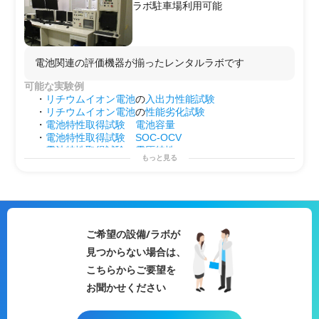
ラボ駐車場利用可能
電池関連の評価機器が揃ったレンタルラボです
可能な実験例
・
リチウムイオン電池
の
入出力性能試験
・
リチウムイオン電池
の
性能劣化試験
・
電池特性取得試験
電池容量
・
電池特性取得試験
SOC-OCV
・
電池特性取得試験
電圧特性
もっと見る
・
電池特性取得試験
温度
特性
・
電源
変動、サージ試験
・
出力特性
・
効率(損失)測定
・
熱性能
測定
・制御性能確認
ご希望の設備/ラボが
・
耐久試験
等
見つからない場合は、
用途例
・第2のラボとして！
こちらからご要望を
・
研究
プロジェクトを始める前の
予備実験
などに！
お聞かせください
・自社で行えない
サイドプロジェクト
を行う場としての
使用