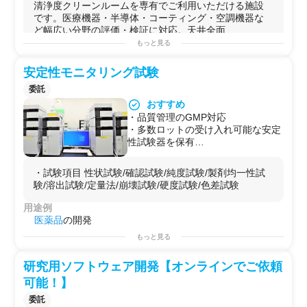
発塵・飛沫挙動を高精度に管理した
清浄度クリーンルームを専有でご利用いただける施設
実験環境を提供します。
です。医療機器・半導体・コーティング・空調機器な
・医療機器・半導体・電子部品な
ど幅広い分野の評価・検証に対応。天井全面...
ど、自社にクリーンルームを持たな
もっと見る
い企業でも高清浄度環境での製品評
可能な実験例
価・異物検査が可能です。
・
微粒子
可視化
撮影・映像データ取得
安定性モニタリング試験
・床全面グレーチング（耐荷重
・機器からの発塵測定
300kg/m²）・搬入口
・気流実験・流れの
可視化
委託
1,600mm×2,000mmで大型・重量装
・飛沫・エアロゾル挙動検証
おすすめ
置の持ち込みに対応。スピンコータ
・
医療機器
・
製薬
製品
の
清浄
度評価
・品質管理のGMP対応
ーや試験装置をそのまま搬入できま
・
半導体
・電子部品の
異物
検査・
清浄
度確認
・多数ロットの受け入れ可能な安定
す。
・
スピン
コーター
塗布
実験（重量物搬入対応）
性試験器を保有
・オプションで微粒子可視化撮影
・塗工・乾燥工程実験（水系・
溶剤
系
塗料
）
・１試験項目のみのご依頼も承りま
（映像データ取得）が可能。実験結
・温
湿度
制御下での素材・
フィルム
評価実験
す．
・試験項目 性状試験/確認試験/純度試験/製剤均一性試
果の可視化・記録が一か所で完結し
・空調・換気システムの性能実証実験
・ご要望の様式にて試験記録・試験
験/溶出試験/定量法/崩壊試験/硬度試験/色差試験
ます。
用途例
報告書を作成
・
医療機器
メーカーが、
製品
の
清浄
度基準への適合確認
・カラムや標準品（日局品， USP
用途例
や飛沫・エアロゾル挙動の評価を、自社設備なしで高
清
標準品， EP標準品など一般購入が
医薬品
の開発
浄
度環境にて実施するケース。
可能なもの）も手配可能
・
半導体
・電子部品メーカーが、
製造
後の部品に
混入
し
もっと見る
た
異物
の検査・原因特定を、IS
O
Class 1環境を活用する
ケース。
研究用ソフトウェア開発【オンラインでご依頼
・
フィルム
・
コーティング
材料メーカーが、
スピン
コー
可能！】
ター
等の重量装置を持ち込み
クリーンルーム
内で
塗布
・
乾燥プロセスの評価を実施するケース。
委託