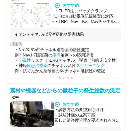
でワンストップで完結。
の国内解析代行
おすすめ
・中国語（数名在籍）・英語・韓国
・充電器・
電池
パックの誤動作・発熱原因の特定
・FLIPR法、パッチクランプ、
語対応。海外メーカーとの技術的な
・モバイルバッテリーの安全性確認・
品質
問題の解析
QPatch自動電位記録装置に対応
やりとりも仲介可能。
・
電池
パック制御
基板
（BMS）の不具合診断
・TRP、Nav、Kv、Cavチャネルな
◆受託可能な解析内容
・海外企業の日本国内代行解析
ど多様なイオンチャネルに対応
・X線非破壊検査（2D透過・3D CT
◆納期目安
・薬物のチャネル遮断効果、活性化
断層像）：内部構造確認・異常箇所
イオンチャネルの活性変化や阻害効果
X線
CT
単体：最短当日〜数日
効果をリアルタイム測定
の推定
複合解析（複数手法組み合わせ）：1〜2週間程度（要相
・神経系・心血管系創薬向けに最適
用途例
・赤外線サーモグラフィ解析：発熱
談）
（例：抗てんかん、抗不整脈）
・Na⁺/K⁺/Ca²⁺チャネル遮断薬の活性測定
部位の特定・充放電中の温度変化記
・試験方法の要望対応可能
例：Nav1.7阻害薬の
疼痛
治療への応用評価
録
・試験計画の立案可能
・
心毒性
リスク（hERGチャネル）評価（前臨床安全性）
・インピーダンス解析（AC-IR）：
・神経
疾患
治療薬
のチャネル活性
スクリーニング
劣化・内部短絡の傾向確認
例：抗てんかん薬候補のKvチャネル選択性の確認
・BMS回路波形解析：電池パック制
御基板の不具合解析
もっと見る
・パック分解・制御基板確認・スポ
ット溶接による復旧
素材や機器などからの微粒子の発生総数の測定
・デジタル顕微鏡による拡大目視解
析（260倍、寸法測定）
委託
おすすめ
・試験方法の要望対応可能
・試験計画の立案可能
厳しい清浄度管理が要求される分野
で用いる機械や器具の発塵性を検証
することができます。高速サンプリ