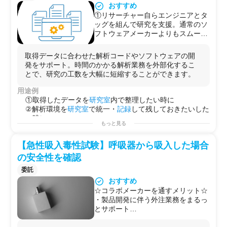
・空調・換気システムメーカーが、制御環境下での気流
おすすめ
可視化
や発塵性能の実証データ取得を目的に利用するケ
①リサーチャー自らエンジニアとタ
ース。
ッグを組んで研究を支援。通常のソ
・自社
クリーンルーム
を持たない
研究
機関・スタートア
フトウェアメーカーよりもスムーズ
ップが、
微粒子
・飛沫の基礎
研究
や
製品
プロトタイプの
なコミュニケーションや現役研究者
評価に単発利用するケース。
が担当するからこそ、「かゆいとこ
取得データに合わせた解析コードやソフトウェアの開
ろに手が届く」サポートが可能で
発をサポート。時間のかかる解析業務を外部化するこ
す。
とで、研究の工数を大幅に短縮することができます。
②脳・神経科学、画像解析を中心と
した豊富な解析経験、ソフトウェア
用途例
開発実績あり
①取得したデータを
研究室
内で整理したい時に
②解析環境を
研究室
で統一・
記録
して残しておきたいした
い時に
もっと見る
③ご自身の解析を世界に発信したい時に（
Web
アプリ
と
して公開する事が可能です。もちろん、
研究室
内のみで
【急性吸入毒性試験】呼吸器から吸入した場合
のご利用も可能です）
【
ソフトウェア
を作成するからこそできること】
の安全性を確認
・GUI
ワークフロー
委託
コード
ではなく、視認性が高いGUI、ロー
コード
での解析
おすすめ
設計を開発する事で、
研究室
に入りたての学生さんも快
☆コラボメーカーを通すメリット☆
適に解析ができます。
・製品開発に伴う外注業務をまるっ
・Visualize
とサポート
ワンクリックで簡単に解析結果を
可視化
。ご要望に応じ
・抗菌・抗ウイルス試験・安全性試
多彩なプ
ロット
オプションを提供します。
験・有効性試験などもまとめて受託