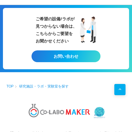
☆農薬
数の試験先から最適な試験先をご紹
など
介
【概要】
☆複数の試験先とのやり取りをコン
被験物質が呼吸器から入ることを想
ご希望の設備/ラボが
シェルジュが行うので、お客様の業
定した試験です。被験物質を鼻部暴
務負担軽減
見つからない場合は、
露した後、急性毒性症状の発現と用
☆エンドユーザー様への説明や試験
量との関係性を調べます。
こちらからご要望を
結果の取り扱いについてもご相談可
【試験施設の特徴】
お聞かせください
能
GLP適合施設での試験も可能なの
詳細は製品開発担当者様向け【安全
で、医薬品も安心して試験できま
性試験 委託サービス】もご覧くだ
す。
お問い合わせ
さい。
製品特性に合わせて試験内容をご提
【用途例】
案致します。
医薬品において
＊試験先は推進の場合開示させてい
☆反復投与毒性試験での容量設定
ただきます。
☆臨床試験での初回投与量設定
【試験対象品】
☆大量摂取した場合の想定状況の把
噴霧して利用する製品、ペット用製
TOP
研究施設・ラボ・実験室を探す
握
品、医薬品、医薬部外品、工業製
【概要】
品、化学物質...etc
被験物質を哺乳動物に一回投与した
【試験】
ときの毒性を質的量的に明らかにす
被験物質が呼吸器から入ることを想
る試験
定した試験です。被験物質を鼻部暴
【試験施設の特徴】
露した後、急性毒性症状の発現と用
GLP適合施設での試験も可能なの
量との関係性を調べます。
で、医薬品も安心して試験できま
OECD403ガイドライン参照
す。