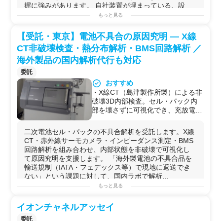
先として国内でも希少な存在。
・海外調達した
電池
パックの
品質
検証
握に強みがあります。 自社装置が埋まっている、設
・24時間無人連続運転対応。100〜
・
静電気試験
を設計担当者が自分の手で繰り返しながら
備...
もっと見る
数百サイクルの長期試験を預けて走
製品
を仕上げたい開発チーム
らせ続けることが可能。
・長期サイクル試験（100回〜数百回以上）を外部に預け
用途例
【受託・東京】電池不具合の原因究明 — X線
・大型パック（24〜48V系、AGV・
たい場合
・海外から調達したセルの
ロット
品質確認
（容量・イン
フォークリフト・大型ポータブル電
CT非破壊検査・熱分布解析・BMS回路解析 ／
ピーダンスのばらつき評価）
源・鉛電池）にも対応。
・
電池
パックに組み込む前のセル選別・グルーピング
海外製品の国内解析代行も対応
◆ 受託可能な試験内容
・自社装置が稼働中で空きがない期間の
充放電
サイクル
委託
・セル充放電サイクル試験（容量・
試験の外注
電圧・表面温度の経時記録）
おすすめ
・AGV・フォークリフト・大型
ポータブル
電源
向けパッ
・電池パック充放電試験（大型24〜
・X線CT（島津製作所製）による非
クの
充放電試験
48V系含む）
破壊3D内部検査。セル・パック内
・長期在庫品の補充電・廃棄前の
品質確認
・セルばらつき評価・不活性電池の
部を壊さずに可視化でき、充放電試
・新規
電池
製品
の寿命試験（サイクル数1回〜数百回以
選別
験・外観検査では発見しにくい内部
上）
・長期在庫品の補充電・品質確認試
の異常を検出できる。
◆納期目安
二次電池セル・パックの不具合解析を受託します。X線
験
・リチウムイオン電池不具合品の輸
スポット試験：数日〜1週間程度（内容・
サンプル
数によ
CT・赤外線サーモカメラ・インピーダンス測定・BMS
・インピーダンス測定（AC-IR）：
送規制が世界的に厳格化するなか、
る）
回路解析を組み合わせ、内部状態を非破壊で可視化し
セル〜100Vクラスパックまで
国内で解析を完結できる希少な民間
長期サイクル試験：数週間〜数ヶ月（試験条件による）
て原因究明を支援します。 「海外製電池の不具合品を
ラボ。
輸送規制（IATA・フェデックス等）で現地に返送でき
・海外工場エンジニアとのWebリモ
ない」という課題に対して、国内ラボで解析...
ート連携実績あり。現地技術者の指
もっと見る
示に従いながら国内ラボで計測・解
用途例
析を進めるフローが可能。
・市場で不具合が発生した
リチウムイオン電池
パックの
イオンチャネルアッセイ
・パック分解→解析→スポット溶接
原因究明
での復旧→再試験まで、同一ラボ内
・海外製
電池
の不具合品を
輸送
規制で返送できない場合
委託