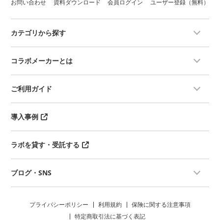
【使用動物】
お問い合わせ
資料ダウンロード
会員ログイン
ユーザー登録（無料）
製品特性に合わせて試験内容をご提
ラット
案致します。
【試験流れ】
＊試験先は推進の場合開示させてい
（訓化）5日以上
カテゴリから探す
ただきます。
（試験）
【試験対象品】
＊2 種類の試験法（従来法および C
ペット用製品、医薬品、医薬部外
× t 法）があり、複数の暴露時間で
コラボメーカーとは
品、工業製品、化学物質...etc
の評価が必要な規制ニーズまたは科
【試験】
学的ニーズがある場合は C × t 法を
被験物質を哺乳動物一回投与したと
用います。
きの毒性を質的量的に明らかにする
ご利用ガイド
被験物質を鼻部に4時間暴露しま
試験（ICH-S4ガイドライン参照）
す。その際に、暴露条件（チャンバ
【使用動物】
ー内の空気流量、相対湿度、実測濃
１種はげっ歯類，１種はウサギ以外
導入事例
度、被験物質の粒径分布）のモニタ
の非げっ歯類の中から選ぶ。
リング、記録を行います。
【動物数】２種以上
最初の 1日は2回以上観察し、その
【試験流れ】
後は 1 日 1 回計 14 日間観察しま
ラボを貸す・受託する
（試験）
す。
臨床適用経路（経口、経皮、静脈内
観察ポイント：一般状態、皮膚、被
投与等）から投与する。
毛、眼、粘膜、呼吸器系、循環器
ブログ・SNS
急性の毒性徴候を把握できる適切な
系、自律神経系、中枢神経系、体性
用量段階を設けて行う。
運動および行動パターン、体重
（観察）
（剖検）観察終了時、肉眼的観察を
毒性徴候の種類、程度、発現、推移
プライバシーポリシー
利用規約
保険に関する注意事項
実施します。
及び可逆性を、用量と時間との関連
（結果・考察）観察・剖検結果をま
特定商取引法に基づく表記
で観察、記録する。（観察期間：１