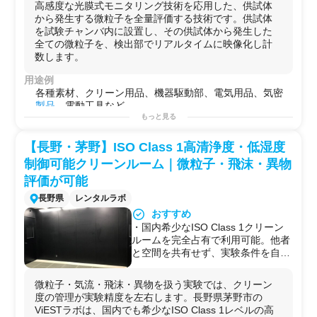
高感度な光膜式モニタリング技術を応用した、供試体
ング技術により、応答性の高い測定
から発生する微粒子を全量評価する技術です。供試体
が可能です。発生量に時間変化があ
を試験チャンバ内に設置し、その供試体から発生した
る試験体も、その変化を忠実に計測
全ての微粒子を、検出部でリアルタイムに映像化し計
できます。個数データとともに微粒
数します。
子を可視化した動画も記録できま
す。データのエビデンスをリアルタ
用途例
イム映像として取得することもでき
各種素材、クリーン用品、機器駆動部、電気用品、気密
ます。
製品
、電動工具など
もっと見る
【長野・茅野】ISO Class 1高清浄度・低湿度
制御可能クリーンルーム｜微粒子・飛沫・異物
評価が可能
長野県
レンタルラボ
おすすめ
・国内希少なISO Class 1クリーン
ルームを完全占有で利用可能。他者
と空間を共有せず、実験条件を自在
にコントロールできます。
・天井全面FFUで風速（0〜
微粒子・気流・飛沫・異物を扱う実験では、クリーン
0.30m/s）・温湿度（20〜28℃DB /
度の管理が実験精度を左右します。長野県茅野市の
40〜70%RH）を独立制御。気流・
ViESTラボは、国内でも希少なISO Class 1レベルの高