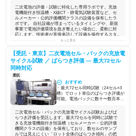
クル試験を「預けて走らせ続ける」
二次電池の評価・試験に特化した専用ラボです。充放
使い方が可能。
電機能付き恒温槽・X線CT・静電気試験装置など、セ
・静電気試験は技術者が来訪のう
ルメーカー・公的評価機関クラスの設備を保有したラ
え、その場で壊れた製品を修理→再
ボです。 自社設備が埋まっているタイミングや、新規
試験→修理を繰り返せる環境。設備
事業で電池評価環境を急ぎ整えたい場合に、柔軟に対
を使いながら製品を仕上げていくス
応します。技術者が直接来訪して設備を操作するスタ...
タイルに対応。
もっと見る
・X線CTで電池パック・セルの内部
可能な実験例
を3D非破壊検査。不具合解析や構
・
二次電池
セルの
充放電
サイクル試験（容量・
電圧
・表
【受託・東京】二次電池セル・パックの充放電
造確認がその場で完結。
面温度の
記録
）
・東京都心の立地。打ち合わせ帰り
サイクル試験 ／ ばらつき評価 — 最大72セル
・
電池
パックの
充放電試験
（大型24〜48V系、AGV・フ
や急なサンプル評価にもアクセスし
ォークリフト用途、大型
ポータブル
電源
）
同時対応
やすい。
・セル・パックのインピーダンス（内部抵抗）測定
委託
・
X線
CT
非破壊
検査による内部
構造
確認・不具合解析
おすすめ
・
静電気
イミュニティ試験（その場で修理→再試験のル
・最大72セル同時試験（24セル×3
ープも可）
槽）でロット単位のばらつき評価が
・
赤外
線サーモグラフィによる発熱部位特定・温度分布
可能。電池パックに数十〜数百本の
解析
セルが搭載される現在、セル選別・
・BMS回路波形解析・絶縁抵抗試験
グルーピングのニーズに直接応えら
・長期在庫品の補充電・不活性セルの選別
二次電池セル・パックの充放電サイクル試験およびば
れる。
用途例
らつき評価を受託します。最大72セルを同時に試験で
・セルメーカー・公的評価機関しか
・自社
充放電
装置が稼働中で空きがない場合の利用
きる充放電機能付き恒温槽（セルメーカー・公的評価
通常保有しない「充放電機能付き恒
・新規事業立ち上げ期に
電池
評価環境を低コスト・短期
機関クラスの設備）を保有しており、数セルのサンプ
温槽」を民間ラボとして保有。外注
間で確保したい場合
ルでは見えにくい「ロット全体のばらつき傾向」の把