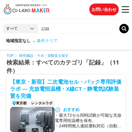
お問い合わせ
地域指定なし
条件クリア
TOP
研究施設・ラボ・実験室を探す
検索結果：すべてのカテゴリ「記録」（11
件）
【東京・新宿】二次電池セル・パック専用評価
ラボ — 充放電恒温槽・X線CT・静電気試験装
置を完備
東京都
レンタルラボ
おすすめ
・最大72セル同時試験が可能な充放
電専用恒温槽を保有。
・24時間無人連続運転対応（自動消
火CO₂・警備会社連携）。長期サイ