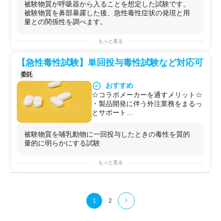
・Record
被験物質が呼吸器から入ることを想定した試験です。
可能
ワークフロー
を
記録
し、再現・共有をしやすくすること
被験物質を鼻部暴露した後、急性毒性症状の発現と用
【安全性試験委託サービスのポイン
で、
量との関係性を調べます。
ト】
「あのとき解析した手法」をもう一度試すしたり、改善
☆お客様のお困りごとをヒアリン
しやすくなります。
もっと見る
グ、目的に合わせて試験内容をご提
・Share
案
Web
解析の
アプリケーション
とし、
論文
に記載をする事
【急性毒性試験】単回投与毒性試験など対応可
☆具体的な試験内容の決定をサポー
で、ご自身の解析方法を世界に発信/デファクトスタンダ
ト
ードとする第一歩となります。
委託
☆コンシェルジュはすでに知見があ
おすすめ
るので、予算・納期に合わせて、複
☆コラボメーカーを通すメリット☆
数の試験先から最適な試験先をご紹
・製品開発に伴う外注業務をまるっ
介
とサポート
☆複数の試験先とのやり取りをコン
・抗菌・抗ウイルス試験・安全性試
シェルジュが行うので、お客様の業
験・有効性試験などもまとめて受託
務負担軽減
被験物質を哺乳動物に一回投与したときの毒性を質的
可能
☆エンドユーザー様への説明や試験
量的に明らかにする試験
【安全性試験委託サービスのポイン
結果の取り扱いについてもご相談可
ト】
能
もっと見る
☆お客様のお困りごとをヒアリン
詳細は製品開発担当者様向け【安全
グ、目的に合わせて試験内容をご提
性試験 委託サービス】もご覧くだ
案
さい。
☆具体的な試験内容の決定をサポー
【用途例】
ト
1
2
☆噴霧して利用する製品の評価
☆コンシェルジュはすでに知見があ
☆スプレー製品
るので、予算・納期に合わせて、複