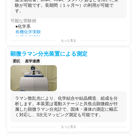
ラボのWiFi利用可能
験が可能です。長期間（１ヶ月〜）の利用が可能で
駐車場有（有料）
す。
【化学実験】
有機合成実験
可能な実験例
定性分析
●化学系
【タンパク質実験】
有機化学実験
タンパク質合成（大腸菌、酵母)
無機化学実験
建物内にはレストラン・カフェ・コ
もっと見る
分析化学実験
ワーキングスペース・会議室・バ
●生命科学系
ー・ジム・スカイデッキなどがあ
顕微ラマン分光装置による測定
免疫学実験
り、リフレッシュにも最適です。
細胞解析実験
委託
産学連携
平日・休日問わず利用可能なこのラ
遺伝子工学実験
ボで、あなたの研究アイデアを実現
生物実験
させませんか。
動物組織実験
用途例
・
研究
プロジェクトを始める前の
予備実験
などに！
・自社で行えない
サイドプロジェクト
を行う場としての
使用
ラマン散乱光により、化学結合や結晶構造、組成を分
・
分析装置
の訪問利用
析します。本装置は電動ステージと共焦点顕微鏡が付
・化学系の動画コンテンツ・ドラマ・映画等の撮影
属した顕微ラマン分光計で、固体・液体の測定に幅広
く対応し、3次元マッピング測定も可能です。
もっと見る