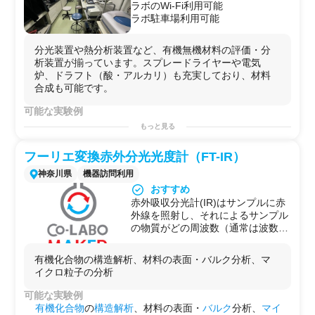
ラボのWi-Fi利用可能
ラボ駐車場利用可能
分光装置や熱分析装置など、有機無機材料の評価・分
析装置が揃っています。スプレードライヤーや電気
炉、ドラフト（酸・アルカリ）も充実しており、材料
合成も可能です。
可能な実験例
・
無機材料
評価
もっと見る
・
無機材料合成
フーリエ変換赤外分光光度計（FT-IR）
神奈川県
機器訪問利用
おすすめ
赤外吸収分光計(IR)はサンプルに赤
外線を照射し、それによるサンプル
の物質がどの周波数（通常は波数）
の赤外線を吸収しているかを測定す
る装置です。分子や原子はそれぞれ
有機化合物の構造解析、材料の表面・バルク分析、マ
固有の振動をしていますが、波長
イクロ粒子の分析
（スペクトル上では波数）を連続的
に変化させながら赤外線(infrared :
可能な実験例
IR)を照射すれば、分子の固有振動
有機化合物
の
構造解析
、材料の表面・
バルク
分析、
マイ