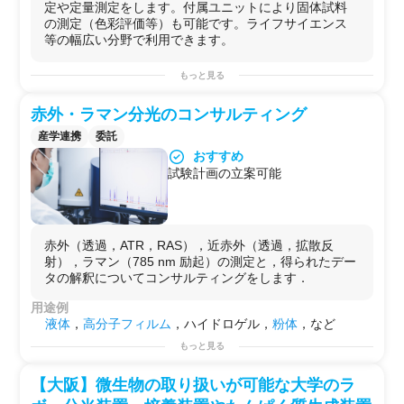
定や定量測定をします。付属ユニットにより固体試料
の測定（色彩評価等）も可能です。ライフサイエンス
等の幅広い分野で利用できます。
もっと見る
赤外・ラマン分光のコンサルティング
産学連携
委託
おすすめ
試験計画の立案可能
赤外（透過，ATR，RAS），近赤外（透過，拡散反
射），ラマン（785 nm 励起）の測定と，得られたデー
タの解釈についてコンサルティングをします．
用途例
液体
，
高分子
フィルム
，ハイドロゲル，
粉体
，など
もっと見る
【大阪】微生物の取り扱いが可能な大学のラ