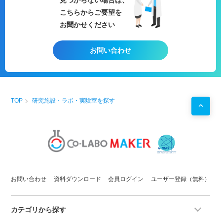
2
μm
(100倍
対物レンズ
、
共焦点
モード使用)）の分析をす
こちらからご要望を
ることができます。
・
結晶化度
や応力状態のような、材料の
特性
を調べるこ
お聞かせください
とができます。
・温度可変ステージ（約-100℃～600℃）により、
固体
材
お問い合わせ
料の相転移などの測定ができます。
TOP
研究施設・ラボ・実験室を探す
お問い合わせ
資料ダウンロード
会員ログイン
ユーザー登録（無料）
カテゴリから探す