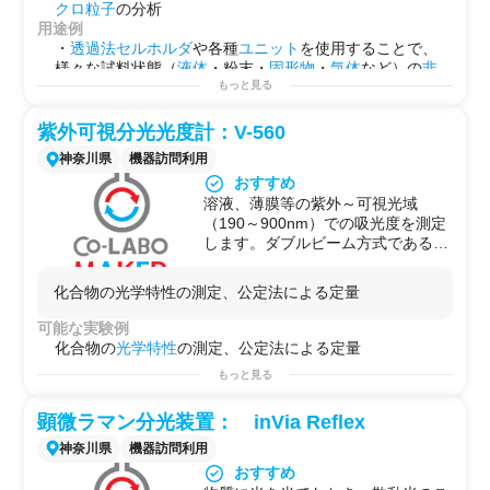
と同じ周波数のIRが吸収され、分子
クロ粒子
の分析
の構造に応じたスペクトルが得られ
用途例
るはずです。これにより、サンプル
・
透過法
セルホルダ
や各種
ユニット
を使用することで、
が予測できるものであれば、既知の
様々な試料状態（
液体
・粉末・
固形物
・
気体
など）の
非
スペクトルと比較して、同定、確認
破壊
による測定ができて、試料の
分子構造解析
ができま
もっと見る
ができますし、また、多重結合、官
す。
能基、シス－トランス異性、水素結
・
スペクトルデータ
と
比較
することにより、
成分分析
が
紫外可視分光光度計：V-560
合などの分子構造に関する知見を得
できることがあります（ただし、付属のデータベースは
神奈川県
機器訪問利用
ることもできます。
ないため別途
スペクトルデータ
が必要です）。
なお、実際の測定原理は干渉計を利
おすすめ
・顕微法を用いることにより、10
μm
以上のサイズの粒子
用したフーリエ分光法を用いてい
溶液、薄膜等の紫外～可視光域
などを分析することができます。
て、より高い波数の再現性を持って
（190～900nm）での吸光度を測定
・
高分子材料
の表面・
バルク
の分析をすることができま
います。現在はこれらのFT-IRが一
します。ダブルビーム方式であるた
す。
般的になっています。検出器は、焦
め、シングルビームより安定度の高
・高感度反射測定により、
金属表面
の
分子
膜などを測定
電型のDTGS検出器と、半導体型の
い、研究向けの装置です。
できます。
化合物の光学特性の測定、公定法による定量
MCT検出器を備え、高感度分析にも
物質の光学特性の評価だけでなく、
対応しています。
薄膜の膜厚や、コロイド結晶の配列
可能な実験例
試料は、サンプルセルを換えること
状態を調べたりするのに活躍してい
化合物の
光学
特性
の測定、公定法による定量
により、固体、液体の状態で測定で
ます。
きます。通常、固体はサンプルを
もっと見る
KBrに分散させるKBr法、液体は原
液のまま測定する液膜法と溶媒に溶
顕微ラマン分光装置： inVia Reflex
かす溶液法を用います。また、1回
神奈川県
機器訪問利用
反射ATRユニットや高感度反射ユニ
おすすめ
ットを用いることで固体、液体、フ