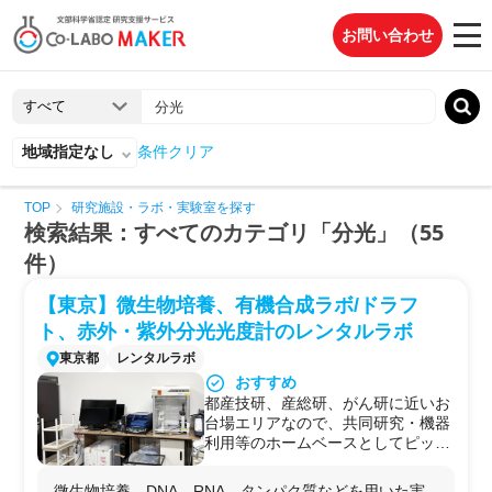
お問い合わせ
地域指定なし
条件クリア
TOP
研究施設・ラボ・実験室を探す
検索結果：すべてのカテゴリ「分光」（55
件）
【東京】微生物培養、有機合成ラボ/ドラフ
ト、赤外・紫外分光光度計のレンタルラボ
東京都
レンタルラボ
おすすめ
都産技研、産総研、がん研に近いお
台場エリアなので、共同研究・機器
利用等のホームベースとしてピッタ
リです。
居室あり
微生物培養、DNA、RNA、タンパク質などを用いた実