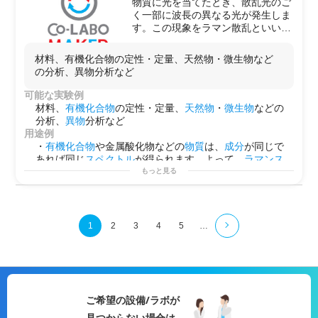
物質に光を当てたとき、散乱光のご
ィルム状など、様々な状態の試料に
く一部に波長の異なる光が発生しま
も対応できます。その他、顕微IR用
す。この現象をラマン散乱といい、
の顕微鏡アタッチメントを比較的簡
ラマン分光では、レーザーによる単
単に据え付けることができ、微少領
色光を当てて散乱光を測定すること
域の測定をすることが可能です。
材料、有機化合物の定性・定量、天然物・微生物など
によりラマンスペクトルを得ます。
の分析、異物分析など
ラマンスペクトルは、原子の振動
（ばね運動に相当）によって周波数
可能な実験例
が変わるため、原子の質量と原子間
材料、
有機化合物
の定性・定量、
天然物
・
微生物
などの
の結合力に依存したラマンバンドが
分析、
異物
分析など
得られ、試料に含まれる結合や分子
用途例
の解析をすることができます。
・
有機化合物
や金属酸化物などの
物質
は、
成分
が同じで
あれば同じ
スペクトル
が得られます。よって、
ラマン
ス
ペクトル
から
物質
の同定をすることができます。
もっと見る
・
混合物
の解析はピークが複雑になるほど難しくなりま
すが、波形
分離
などを駆使することによって
成分分析
や
定量ができることがあります。
・
点分析
では微量なピーク違いの見極めが困難な場合で
1
2
3
4
5
…
も、
マッピング
測定によりピークの違いを見つけること
ができる場合があります。
・標準装備されている
光学顕微鏡
により、
微小領域
（
分
解能
: 1
μm
(100倍
対物レンズ
使用)）の
ラマン
イメージ測
定ができて、
物質
や
成分
の
空間分布
を調べることができ
ご希望の設備/ラボが
ます。
・
共焦点
モードによって、
物質
の
深さ方向
（
分解能
:
見つからない場合は、