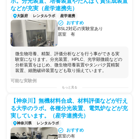
ボ。分光装置、培養装置やたんぱく質生成装置
などが充実（産学連携先）
大阪府
レンタルラボ
産学連携
おすすめ
BSL2対応の実験室あり
居室 有
微生物培養、精製、評価分析などを行う事ができる実
験室になります。分光装置、HPLC、光学顕微鏡などの
分析装置をはじめ、微生物培養装置やタンパク質精製
装置、細胞破砕装置なども取り揃えています。
可能な実験例
・
微生物培養
もっと見る
・
微生物
遺伝子解析
・バイオ
フィルム
解析
【神奈川】無機材料合成、材料評価などが行え
・
抗菌
力評価
る大学のラボ。各種分光装置、電気炉などが充
実しています。（産学連携先）
神奈川県
レンタルラボ
おすすめ
居室の有