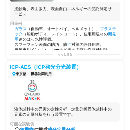
定ができて、
物質
や
成分
の
空間分布
を調べることができ
ます。
接触角、表面張力、表面自由エネルギーの受託測定サ
・
共焦点
モードによって、
物質
の
深さ方向
（
分解能
:
ービス
2
μm
(100倍
対物レンズ
、
共焦点
モード使用)）の分析をす
ることができます。
用途例
・
結晶化度
や応力状態のような、材料の
特性
を調べるこ
ガラス
（自動車、オートバイ、ヘルメット）、
プラスチ
とができます。
ック
（船舶ボディ、レインコート）、住宅用建材の
開発
・温度可変ステージ（約-100℃～600℃）により、
固体
材
用
途のはっ水性評価。
料の相転移などの測定ができます。
スマーフォン表面の防汚、防
油
対策の評価用途。
自動車用インパネ、カーナビ表面の防汚性評価用途。
表面を
人
工的にはっ水
構造
にした
サンプル
の
濡れ性
確
もっと見る
認。
自然界に存在する
材質
（蓮の葉や里芋の葉など）のはっ
ICP-AES（ICP発光分光装置）
水の評価・観察。
東京都
機器訪問利用
レインコートや傘の
材質
の
研究
開発用
途。
防犯
カメラ
の
樹脂
カバー
の撥水、撥
油
特性評価
用途。
ガラス
（自動車、オートバイ、ヘルメット）、
プラスチ
ック
（船舶ボディ、レインコート）、住宅用建材の
開発
用
途のはっ水性評価。
レインコートや傘の
材質
の
研究
開発用
途。
被
接着
材料の
濡れ性
評価用途。
液体試料中の元素の定性分析・定量分析固体試料中の
接着
剤自体の濡れ拡がり観察用途。
元素の定量分析を行う装置です。
界面活性剤の
研究
開発、
品質管理
。
インク
、
塗料
の
特性
分析、
劣化
試験。
可能な実験例
アルコール
飲料
の表面張力測定。
◯
無機物
の構成
成分
定量分析