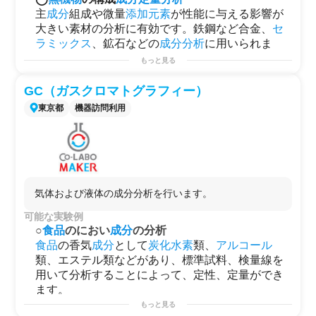
コーティング
液、
溶剤
の
品質管理
。
主
成分
組成や微量
添加
元素
が性能に与える影響が
ウェットコート用最適条件出し用途。
大きい素材の分析に有効です。鉄鋼など合金、
セ
医療
用
カプセル
開発用
途。
ラミックス
、鉱石などの
成分分析
に用いられま
殺虫剤
の
研究
開発用
途。
す。
万年筆の描き心地の評価。
もっと見る
液相
同士（
精製
水、
油
）の表面張力測定。
シリコーン系および
炭化水素
系界面活性剤との
比較
。
◯環境規制
物質
の検査
GC（ガスクロマトグラフィー）
接着
剤自体の表面自由
エネルギー
測定。
RoHSなどによる環境規制
物質
（鉛、水銀、カド
東京都
機器訪問利用
接着
力分析用途での表面自由
エネルギー
の
成分
解析。
ミウムなど）の規制濃度は、例えばカドミウムの
大気圧
プラズマ
表面改質
後の表面自由
エネルギー
解析。
場合は100ppmなど、測定対象重量に対し微量で
ウェット洗浄
後の表面自由
エネルギー
成分分析
用途。
す。 これらの微量
成分
定量分析
に有効です。
土壌
や産業
廃液
、
製品
の一部などが分析対象です。
◯
生体試料
に含まれる金属などの
定量分析
気体および液体の成分分析を行います。
体内に蓄積された
重金属
などが毛髪や爪、骨など
可能な実験例
に排出される場合があります。これらを溶かして
○
食品
のにおい
成分
の分析
分析、定量化することが可能です。
食品
の香気
成分
として
炭化水素
類、
アルコール
◯
食品
中の汚染
物質
濃度検出
類、エステル類などがあり、標準試料、検量線を
消費者の健康保護のために
食品
の汚染
物質
に対す
用いて分析することによって、定性、定量ができ
る基準値が設けられており、例えば米に含まれる
ます。
カドミウムの場合は0.4 ppm（mg/kg）以下と定め
もっと見る