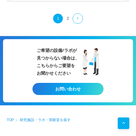
○
分離
膜の透過実験
られています。これら
食品
の低濃度汚染
物質
検査
透過側と供給側の液の組成を測定することによっ
に用いられることがあります。
て
分離
係数を
算出
することができます。
※組織により上記実験ができない場合がございます。
1
2
○
樹脂
の解析
熱分解させた
樹脂
を測定することで骨格
構造
、末
端基情報を得ることができます。
○
高分子材料
に含まれる
添加
成分
の分析
ご希望の設備/ラボが
溶媒
抽出
などの
前処理
で得られた
抽出
液を分析
見つからない場合は、
し、酸化防止剤などの
添加
剤や残存
溶媒
の定性、
こちらからご要望を
定量ができます。
お聞かせください
※組織により上記実験ができない場合がございます。
お問い合わせ
TOP
研究施設・ラボ・実験室を探す