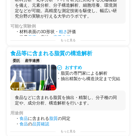
能
を備え、元素分析、分子構造解析、細胞培養、環境測
定などが可能。高精度な測定技術を駆使し、幅広い研
究分野の実験が行える大学のラボです。
可能な実験例
・材料表面の3D形状・
粗さ
評価
・微量
元素
の定性・
定量分析
もっと見る
・
有機化合物
の
構造解析
・
DNA
シークエンス
解析
食品等に含まれる脂質の構造解析
・
細胞生存
率・分化評価
・環境水の汚染
物質
分析
委託
産学連携
・
食品
や
医薬品
の
成分分析
おすすめ
・
放射
性
物質
の検出と定量
・脂質の専門家による解析
・金属や
セラミックス
の
結晶構造解析
・抽出精製から構造決定まで完結
・
電気化学
的
特性評価
用途例
・
基礎研究用（化学・バイオ）
・
開発用
食品などに含まれる脂質を抽出・精製し、分子種の同
・
研修用
定や、成分分析、構造解析を行います。
用途例
・
食品
に含まれる
脂質
の同定
・
食品
の
品質確認
もっと見る