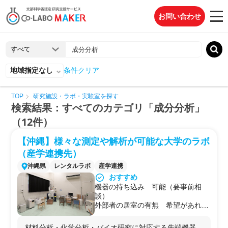
お問い合わせ
地域指定なし
条件クリア
TOP
研究施設・ラボ・実験室を探す
検索結果：すべてのカテゴリ「成分分析」
（12件）
【沖縄】様々な測定や解析が可能な大学のラボ
（産学連携先）
沖縄県
レンタルラボ
産学連携
おすすめ
機器の持ち込み 可能（要事前相
談）
外部者の居室の有無 希望があれば
控室の利用等を検討いただける
駐車場 学内の共通駐車場を利用可
材料分析・化学分析・バイオ研究に対応する先端機器