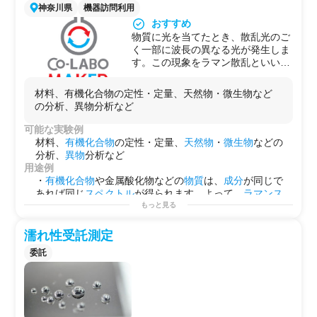
神奈川県
機器訪問利用
おすすめ
物質に光を当てたとき、散乱光のご
く一部に波長の異なる光が発生しま
す。この現象をラマン散乱といい、
ラマン分光では、レーザーによる単
色光を当てて散乱光を測定すること
材料、有機化合物の定性・定量、天然物・微生物など
によりラマンスペクトルを得ます。
の分析、異物分析など
ラマンスペクトルは、原子の振動
（ばね運動に相当）によって周波数
可能な実験例
が変わるため、原子の質量と原子間
材料、
有機化合物
の定性・定量、
天然物
・
微生物
などの
の結合力に依存したラマンバンドが
分析、
異物
分析など
得られ、試料に含まれる結合や分子
用途例
の解析をすることができます。
・
有機化合物
や金属酸化物などの
物質
は、
成分
が同じで
あれば同じ
スペクトル
が得られます。よって、
ラマン
ス
ペクトル
から
物質
の同定をすることができます。
もっと見る
・
混合物
の解析はピークが複雑になるほど難しくなりま
すが、波形
分離
などを駆使することによって
成分分析
や
濡れ性受託測定
定量ができることがあります。
委託
・
点分析
では微量なピーク違いの見極めが困難な場合で
も、
マッピング
測定によりピークの違いを見つけること
ができる場合があります。
・標準装備されている
光学顕微鏡
により、
微小領域
（
分
解能
: 1
μm
(100倍
対物レンズ
使用)）の
ラマン
イメージ測