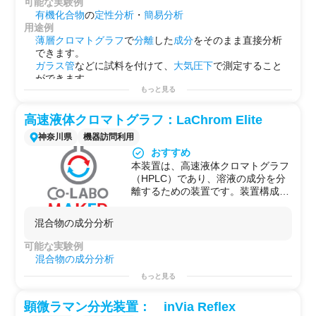
可能な実験例
なっています。TLCプレート用のホ
圧化学イオン化）があります。ESI
有機化合物
の
定性分析
・
簡易分析
ルダが付いていますが、それ以外で
は中～高極性、APCIは中極性の試
用途例
もガラス棒などに直接塗布して測定
料に用いられることが多いです。そ
薄層クロマトグラフ
で
分離
した
成分
をそのまま直接分析
することもできます。
のため、ヒドロキシ基、カルボキシ
できます。
質量分析のイオン化には、いわゆる
基などのプロトン性官能基を持つ化
ガラス管
などに試料を付けて、
大気圧下
で測定すること
「アンビエントイオン化」を使った
合物や、イオン性試料は測定しやす
ができます。
装置であり、DRAT (Direct Analysis
いです。極性の低い脂肪族化合物や
もっと見る
in Real Time) という名前のイオン
芳香族化合物は、測定できないこと
源装置を備えています。DARTは、
もあります。
高速液体クロマトグラフ：LaChrom Elite
ヘリウムガスをプラズマ放電により
神奈川県
機器訪問利用
励起し、試料に吹き付けることでイ
オン化させる手法です。大気圧中に
おすすめ
おいて、試料とガスの接触によりイ
本装置は、高速液体クロマトグラフ
オン化しますので、真空チャンバー
（HPLC）であり、溶液の成分を分
に入れたり、前処理をしたりする必
離するための装置です。装置構成は
要がありません。そのため、リアル
一般的なHPLC装置ですが、試料の
タイムにスペクトルが取れ、簡単に
温度制御が可能なオートサンプラー
混合物の成分分析
測定することができます。
が付属しており、大量検体の測定に
また、本装置は質量分離装置が四重
向いています。
可能な実験例
極質量分析計（Q-MS）となってお
混合物の成分分析
り、比較的高感度に測定できます。
ただし、Q-MSは、スペクトル分解
もっと見る
能が低いため、小数点以下の精密質
量測定はできません。
顕微ラマン分光装置： inVia Reflex