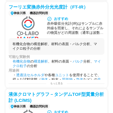
フーリエ変換赤外分光光度計（FT-IR）
神奈川県
機器訪問利用
おすすめ
赤外吸収分光計(IR)はサンプルに赤
外線を照射し、それによるサンプル
の物質がどの周波数（通常は波数）
の赤外線を吸収しているかを測定す
る装置です。分子や原子はそれぞれ
有機化合物の構造解析、材料の表面・バルク分析、マ
固有の振動をしていますが、波長
イクロ粒子の分析
（スペクトル上では波数）を連続的
に変化させながら赤外線(infrared :
可能な実験例
IR)を照射すれば、分子の固有振動
有機化合物
の
構造解析
、材料の表面・
バルク
分析、
マイ
と同じ周波数のIRが吸収され、分子
クロ粒子
の分析
の構造に応じたスペクトルが得られ
用途例
るはずです。これにより、サンプル
・
透過法
セルホルダ
や各種
ユニット
を使用することで、
が予測できるものであれば、既知の
様々な試料状態（
液体
・粉末・
固形物
・
気体
など）の
非
スペクトルと比較して、同定、確認
破壊
による測定ができて、試料の
分子構造解析
ができま
もっと見る
ができますし、また、多重結合、官
す。
能基、シス－トランス異性、水素結
・
スペクトルデータ
と
比較
することにより、
成分分析
が
液体クロマトグラフ－タンデムTOF型質量分析
合などの分子構造に関する知見を得
できることがあります（ただし、付属のデータベースは
計 (LC/MS)
ることもできます。
ないため別途
スペクトルデータ
が必要です）。
なお、実際の測定原理は干渉計を利
・顕微法を用いることにより、10
μm
以上のサイズの粒子
神奈川県
機器訪問利用
用したフーリエ分光法を用いてい
などを分析することができます。
おすすめ