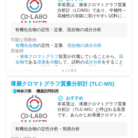
て、より高い波数の再現性を持って
・
高分子材料
の表面・
バルク
の分析をすることができま
本装置は、液体クロマトグラフ質量
います。現在はこれらのFT-IRが一
す。
分析計（LC/MS）であり、中極性～
般的になっています。検出器は、焦
・高感度反射測定により、
金属表面
の
分子
膜などを測定
高極性の溶媒に溶けやすい試料につ
電型のDTGS検出器と、半導体型の
できます。
いて、HPLC（High Performance
MCT検出器を備え、高感度分析にも
Liquid Chromatography）によって
対応しています。
有機化合物の定性・定量、混合物の成分分析
成分の分離を行い、同時にその成分
試料は、サンプルセルを換えること
の質量（≒分子量）を測定すること
可能な実験例
により、固体、液体の状態で測定で
ができます。このような成分同定を
有機化合物
の定性・定量、
混合物の成分分析
きます。通常、固体はサンプルを
目的とした定性分析の他に、適切な
用途例
KBrに分散させるKBr法、液体は原
標準試料があれば定量分析も可能で
・
液体クロマトグラフ
装置が付属していることから、
混
液のまま測定する液膜法と溶媒に溶
す。
合物
である
溶液
を
分離
して、試料の
成分分析
をすること
かす溶液法を用います。また、1回
本装置は、TOF（Time Of Fright）
ができます。極性が高めの試料の方が測定しやすく、極
反射ATRユニットや高感度反射ユニ
型質量分離部を備えるため、高分解
もっと見る
性が低い（脂溶性が高い）試料は測定しにくいです。
ットを用いることで固体、液体、フ
能測定（分解能（FWHM）約
・
分解能
（FWHM）15000程度の
高分解能
型であるた
ィルム状など、様々な状態の試料に
15,000）による精密質量から、分子
薄層クロマトグラフ質量分析計 (TLC-MS)
め、小数点以下の
精密質量測定
により、
分子
式の
絞り込
も対応できます。その他、顕微IR用
式の同定をすることができます。ま
み
と推定ができます。
の顕微鏡アタッチメントを比較的簡
神奈川県
機器訪問利用
た、前段にLIT（Linear Ion Trap）
・本装置はMS/MSが使用できるため、生成した断片から
単に据え付けることができ、微少領
おすすめ
を備えるタンデム型のため、
分子
構造
を推定することもできます。また、ニュートラ
域の測定をすることが可能です。
本装置は、薄層クロマトグラフ質量
MS/MS測定モードで測定すること
ルロス（neutral loss）の解析から、中性種の断片を調べ
分析計（TLC-MS）と呼ばれる装置
もできます。これにより、定性分析
ることができます。
です。あらかじめ薄層クロマトグラ
ではMS/MSによるフラグメントイ
フィ（TLC）によって成分を分離し
オンの解析により構造情報が得られ
たTLCプレートを用意し、それを装
ます。
有機化合物の定性分析・簡易分析
置のホルダに取り付けることで、直
イオン化法は、ESI（エレクトロス
接に成分分析ができる質量分析計と
プレーイオン化）と、APCI（大気