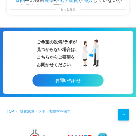
食品
中の残留
農薬
や
化学物質
が
混入
していないか
殺虫剤
の
研究
開発用
途。
を分析することが可能です。
万年筆の描き心地の評価。
もっと見る
液相
同士（
精製
水、
油
）の表面張力測定。
・
アミノ酸
分析
シリコーン系および
炭化水素
系界面活性剤との
比較
。
誘導体化を行うことで、
アミノ酸
を選択的かつ高
接着
剤自体の表面自由
エネルギー
測定。
接着
力分析用途での表面自由
エネルギー
の
成分
解析。
感度で分析することができます。
大気圧
プラズマ
表面改質
後の表面自由
エネルギー
解析。
ご希望の設備/ラボが
ウェット洗浄
後の表面自由
エネルギー
成分分析
用途。
・糖類の分析
見つからない場合は、
単糖・二糖・オリゴ糖・糖
アルコール
などの
分離
分析
に
HPLC
分析が用いられます。
こちらからご要望を
お聞かせください
・
生体試料
の
薬物濃度
測定
内部標準
物質
と
生体試料
を
比較
することで、
生体
お問い合わせ
試料
の
薬物濃度
を測定することができます。
・鏡像異性体の
分離
キラルな固定相を有するカラムを用いることで、
エナンチオマーの
分離分析
をすることが可能で
す。
TOP
研究施設・ラボ・実験室を探す
・
分子
量分布測定
ゲルろ過
クロマトグラフィー
をもちいることで、
試料の平均
分子
量や
分散
度、
分子
量分布を測定す