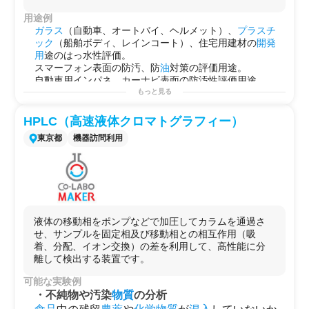
用途例
ガラス
（自動車、オートバイ、ヘルメット）、
プラスチ
ック
（船舶ボディ、レインコート）、住宅用建材の
開発
用
途のはっ水性評価。
スマーフォン表面の防汚、防
油
対策の評価用途。
自動車用インパネ、カーナビ表面の防汚性評価用途。
表面を
人
工的にはっ水
構造
にした
サンプル
の
濡れ性
確
もっと見る
認。
自然界に存在する
材質
（蓮の葉や里芋の葉など）のはっ
HPLC（高速液体クロマトグラフィー）
水の評価・観察。
東京都
機器訪問利用
レインコートや傘の
材質
の
研究
開発用
途。
防犯
カメラ
の
樹脂
カバー
の撥水、撥
油
特性評価
用途。
ガラス
（自動車、オートバイ、ヘルメット）、
プラスチ
ック
（船舶ボディ、レインコート）、住宅用建材の
開発
用
途のはっ水性評価。
レインコートや傘の
材質
の
研究
開発用
途。
被
接着
材料の
濡れ性
評価用途。
液体の移動相をポンプなどで加圧してカラムを通過さ
接着
剤自体の濡れ拡がり観察用途。
せ、サンプルを固定相及び移動相との相互作用（吸
界面活性剤の
研究
開発、
品質管理
。
着、分配、イオン交換）の差を利用して、高性能に分
インク
、
塗料
の
特性
分析、
劣化
試験。
離して検出する装置です。
アルコール
飲料
の表面張力測定。
コーティング
液、
溶剤
の
品質管理
。
可能な実験例
ウェットコート用最適条件出し用途。
・不純物や汚染
物質
の分析
医療
用
カプセル
開発用
途。