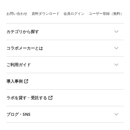
依存する）。サンプル量は
10pg~1µg程度で解析可能。
【納期目安】
お問い合わせ
資料ダウンロード
会員ログイン
ユーザー登録（無料）
サンプルの量やデータ量などによっ
て異なりますので、まずはお問合せ
ください。
カテゴリから探す
コラボメーカーとは
ご利用ガイド
導入事例
ラボを貸す・受託する
ブログ・SNS