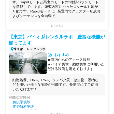
に、そしてリード長は長くなりまし
す。Rapidモードと高出力モードの2種類のランモード
ロングリードが得られることを利用
た。
を搭載しています。研究内容に沿ったスケール対応が
し、スプライシングバリアントの異
Nanopore sequencerは核酸を一分
可能です。Rapidモードは、装置内でクラスター形成お
なる発現遺伝子を一気にシークエン
子ずつ小さな穴(これをNanoporeと
よびシーケンスを全自動で...
スすることで、より細かい遺伝子の
呼ぶ)に通し、塩基ごとに生じる微
分類・識別ができます。
小な電流変化を元にその配列を解読
・ロングアプリコンシーケンス
もっと見る
する技術です。従来の次世代シーケ
クローニングなしで行うサンガーシ
ンサーとはことなり、核酸を増幅・
ーケンスではシス/トランスのSNP
【東京】バイオ系レンタルラボ 豊富な機器が
伸張することなく解読することがで
情報が損なわれてしまいます。しか
揃ってます
きます。リード長には機器の性質上
し、本手法ならばこの情報を損なう
の限界は理論上存在せず、実際
ことなく一気に読み切ることができ
東京都
レンタルラボ
MimIONを用いた場合で、993kbpの
ます。
おすすめ
リードが得られたことが報告されて
【納期目安】
★都内からのアクセス抜群
います。リードが少ない場合や、ゲ
サンプルの量やデータ量などによっ
★バイオ実験・動物実験に利用いた
ノムが複雑でアセンブリが困難な場
て異なりますので、まずはお問合せ
だける設備を備えております
合などに特に力を発揮する技術で
ください。
す。
【シーケンス適応範囲】
細胞培養、DNA、RNA、タンパク質、微生物、動物な
Nanopore sequencerではDNAを対
どを用いた様々な実験が可能です。長期間にてご使用
象とした全ゲノムライブラリー調整
いただけます！
によって、de novoアセンブリー、
可能な実験例
フェージング解析、メチルか解析、
免疫学実験
構造変異解析などを行うことができ
細胞解析実験
ます。さらに、RNAを対象とした場
動物細胞培養
実験
合には、完全長のRNA配列を得られ
もっと見る