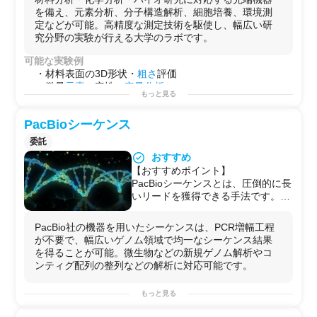
能
を備え、元素分析、分子構造解析、細胞培養、環境測
定などが可能。高精度な測定技術を駆使し、幅広い研
究分野の実験が行える大学のラボです。
可能な実験例
・材料表面の3D形状・
粗さ
評価
・微量
元素
の定性・
定量分析
もっと見る
・
有機化合物
の
構造解析
・
DNA
シークエンス
解析
PacBioシーケンス
・
細胞生存
率・分化評価
・環境水の汚染
物質
分析
委託
・
食品
や
医薬品
の
成分分析
おすすめ
・
放射
性
物質
の検出と定量
【おすすめポイント】
・金属や
セラミックス
の
結晶構造解析
PacBioシーケンスとは、圧倒的に長
・
電気化学
的
特性評価
いリードを獲得できる手法です。
用途例
最大リード長40kb、平均リード長
・
基礎研究用（化学・バイオ）
10kb以上のシーケンスを行うことが
・
開発用
PacBio社の機器を用いたシーケンスは、PCR増幅工程
できるため、細菌の完全長ゲノム配
・
研修用
が不要で、幅広いゲノム領域で均一なシーケンス結果
列の作成を可能です。
を得ることが可能。微生物などの新規ゲノム解析やコ
さらに、ショートリードのデータを
ンティグ配列の整列などの解析に対応可能です。
組み合わせ完全長ゲノムの構築を目
指す方法では解析が困難であったリ
もっと見る
ピート配列、スプライシングバリア
ントの読み分けに特に有効な技術と