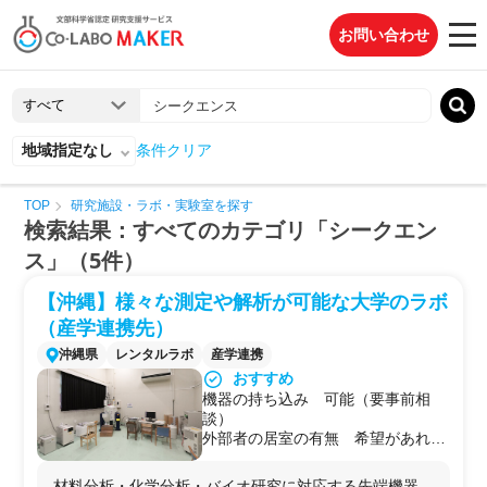
お問い合わせ
地域指定なし
条件クリア
TOP
研究施設・ラボ・実験室を探す
検索結果：すべてのカテゴリ「シークエン
ス」（5件）
【沖縄】様々な測定や解析が可能な大学のラボ
（産学連携先）
沖縄県
レンタルラボ
産学連携
おすすめ
機器の持ち込み 可能（要事前相
談）
外部者の居室の有無 希望があれば
控室の利用等を検討いただける
駐車場 学内の共通駐車場を利用可
材料分析・化学分析・バイオ研究に対応する先端機器