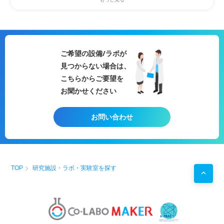
動物細胞
工学実験
ることから、発現量解析による
タンパク質
解析実験
RNA-seqだけでなく、スプライシン
遺伝子工学実験
グバイリアント解析や、融合遺伝子
遺伝子解析
実験
解析などを行うことも可能です。ま
生物実験
た、RNAをcDNAに変換することな
動物組織実験
くdirect RNA-seqを行うことも可能
ご希望の設備/ラボが
機器分析実験
です。
見つからない場合は、
医薬品
分析実験
【Oxford Nanopore MinION】
基礎
遺伝子実験
最も軽量でコンパクトなシーケンサ
こちらからご要望を
タンパク質
精製
実験
ー。大きさは手のひらサイズで持ち
お聞かせください
動物
生理学実験
運びが可能である。得られたリード
化粧品
応用実験
はリアルタイムで解析をすることが
スキンケア
製品
開発
できる。
お問い合わせ
微生物実験
【Oxford Nanopore GridION】
食品
衛生実験
MinIONと同様のセルを最大で5セル
動物
生理学実験
搭載した並列型のシーケンサー。1
植物
病理
学実験
セルあたりのスループットは約
醸造分析
5~20Gb。
植物細胞工学実験
【Oxford Nanopore PromethION】
TOP
研究施設・ラボ・実験室を探す
用途例
PromethION専用のセルを最大で48
・
研究
プロジェクトを始める前の
予備実験
などに！
セル搭載し、ハイスループットな実
・自社で行えない
サイドプロジェクト
を行う場としての
験を可能にしたシーケンサー。1セ
使用
ルあたりのスループットは
30~120Gb。最大1Mbまでの超ロン
グリードが可能（サンプルの品質に