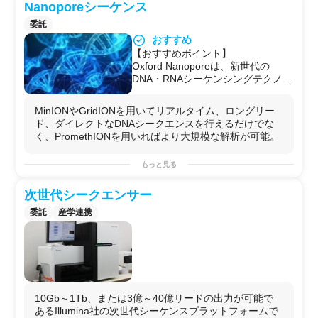
Nanoporeシーケンス
なります。
Co-LABO MAKERは複数の大学・企
委託
業と連携し、お客様のニーズに寄り
おすすめ
添ったオーダーメイドの解析を実現
【おすすめポイント】
しています。
Oxford Nanoporeは、新世代の
【PacBioシーケンスとは】
DNA・RNAシーケンシングテクノロ
PacBio社のシーケンス技術は
ジーを開発しました。ポケットスケ
SMRT(single molecule real-time)
ールから通常スケールまでで、ネイ
sequenceという技術による次世代
MinIONやGridIONを用いてリアルタイム、ロングリー
ティブなDNAまたはRNAを解析し、
のシーケンス技術です。これは、長
ド、ダイレクトなDNAシークエンスを行えるだけでな
あらゆる長さのフラグメントをシー
く断片化したnative DNAを鋳型とし
く、PromethIONを用いればより大規模な解析が可能。
ケンスして短尺から超長尺リードを
たDNA合成を、百万単位の小孔内で
達成できる、リアルタイム解析（迅
同時に行うことでデータを取得しま
もっと見る
速な洞察）を提供する唯一のシーケ
す。特徴として、長いリード長が得
ンス技術です。
られること、一分子を読むことがで
次世代シークエンサー
Co-LABO MAKERは複数の大学・企
きること、サンガー法に比類する精
業と連携し、お客様のニーズに寄り
度が得られること、GC含量に左右
委託
産学連携
添ったオーダーメイドの解析を実現
されず均一なカバレッジが得られる
しています。
こと、エピジェネティクス情報を解
【Nanoporeシーケンスとは】
析可能であることなどが挙げられま
Nanopore sequenceは、従来の次世
す。
代シーケンサーを超える「真の次世
【適応範囲】
代シーケンサー」と呼べる技術で
適用事例として以下のものがあげら
す。データ取得までの時間は大幅に
10Gb～1Tb、または3億～40億リードの出力が可能で
れます。
早くなり、機会は手のひらサイズ
あるIllumina社の次世代シーケンスプラットフォームで
・全長cDNAシークエンシング