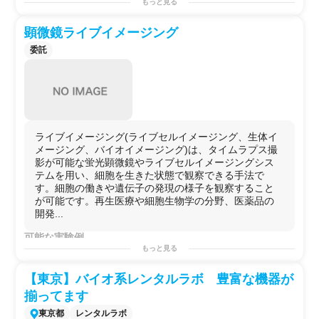
もっと見る
タンパク定量(BCAアッセイ)
/
ELISA
/
リアルタイムPCR
/
細
胞増殖
/
セルベースアッセイ
/
アガロースゲル電気泳動
/
核酸
顕微鏡ライブイメージング
抽出
/
RNA抽出
/
DNA抽出
/
タンパク質抽出
/
核酸精製
/
in vitro
試験
/
化合物スクリーニング
/
プレートベースアッセイ
/
ライ
委託
ブラリー調製
/
試薬
分注/
遺伝子編集
/
CRISPR-Cas9
/
ノック
ダウン実験
/
siRNA導入
/
蛍光染色
/
免疫染色
/
ライブイメージ
ング
/
蛍光イメージング
/
薬効評価
/他
用途例
・
メッセンジャー
や
タンパク質
レベルでの
遺伝子発現量
の解析
・化合物や開発品の効果/
薬効
の解析や
作用メカニズム
/
薬
ライブイメージング(ライブセルイメージング、生体イ
理
の解析
メージング、バイオイメージング)は、タイムラプス撮
・
HTS
などの
大規模スクリーニング試験
の
予備解析
や
条
影が可能な蛍光顕微鏡やライブセルイメージングシス
件検討
テムを用い、細胞を生きた状態で観察できる手法で
・
毒性試験
や
安全性試験
す。細胞の働きや遺伝子の発現の様子を観察すること
・
医薬品
や
化粧品
の
細胞評価
が可能です。再生医療や細胞生物学の分野、医薬品の
・
研究
プロジェクトを始める前の
予備実験
などに！
開発...
・自社で行えない
サイドプロジェクト
を行う場としての
可能な実験例
使用
​培養観察や胚発生時の動きの観察、
幹細胞
の挙動観察、
もっと見る
細胞増殖
やコンフルエンス、細胞移動、創傷治癒、細胞
死の分析、
幹細胞
の挙動観察、培養観察、
スフェロイド
【東京】バイオ系レンタルラボ 豊富な機器が
観察、生体内調査、トランフェクション効率の決定、下
揃ってます
等真
核
生物の観察、
タンパク質
発現のトラッキング、定
量化などの観察用途
東京都
レンタルラボ