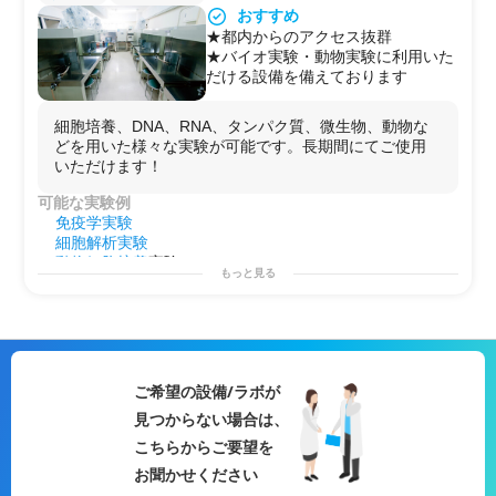
用途例
おすすめ
・第2のラボとして！
★都内からのアクセス抜群
・
研究
プロジェクトを始める前の
予備実験
などに！
★バイオ実験・動物実験に利用いた
・自社で行えない
サイドプロジェクト
を行う場としての
だける設備を備えております
使用
細胞培養、DNA、RNA、タンパク質、微生物、動物な
どを用いた様々な実験が可能です。長期間にてご使用
いただけます！
可能な実験例
免疫学実験
細胞解析実験
動物細胞培養
実験
もっと見る
動物細胞
工学実験
タンパク質
解析実験
遺伝子工学実験
遺伝子解析
実験
生物実験
動物組織実験
ご希望の設備/ラボが
機器分析実験
見つからない場合は、
医薬品
分析実験
基礎
遺伝子実験
こちらからご要望を
タンパク質
精製
実験
お聞かせください
動物
生理学実験