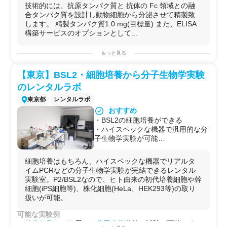
技術的には、抗原タンパク質と 抗体の Fc 領域との融
合タンパク質を設計し動物細胞から分泌させて精製致
します。 精製タンパク質1.0 mg(目標量) また、ELISA
構築サービスのオプションとして...
もっと見る
【東京】BSL2・細胞培養から分子生物学実験
のレンタルラボ
東京都
レンタルラボ
おすすめ
・BSL2の細胞培養ができる
・ハイスペックな機器で汎用的な分
子生物学実験が可能
・ディスペンサーや分注機が充実
・機器の持ち込みが可能
細胞培養はもちろん、ハイスペックな機器でリアルタ
イムPCRなどの分子生物学実験が完結できるレンタル
実験室。P2/BSL2なので、ヒト由来の初代培養細胞や幹
細胞(iPS細胞等)、株化細胞(HeLa、HEK293等)の取り
扱いが可能。
可能な実験例
株化細胞
などを用いた
分子生物学
的な試験が可能です。