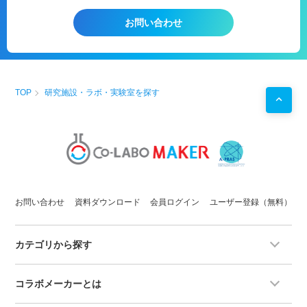
化粧品
応用実験
スキンケア
製品
開発
お問い合わせ
微生物実験
食品
衛生実験
動物
生理学実験
植物
病理
学実験
醸造分析
植物細胞工学実験
TOP
研究施設・ラボ・実験室を探す
用途例
・
研究
プロジェクトを始める前の
予備実験
などに！
・自社で行えない
サイドプロジェクト
を行う場としての
使用
お問い合わせ
資料ダウンロード
会員ログイン
ユーザー登録（無料）
カテゴリから探す
コラボメーカーとは