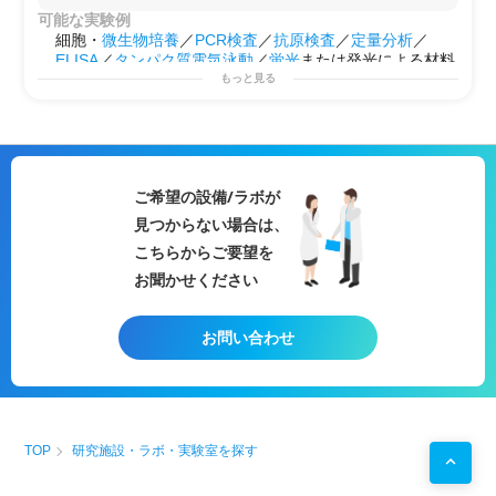
可能な実験例
細胞・
微生物培養
／
PCR検査
／
抗原検査
／
定量分析
／
ELISA
／
タンパク質電気泳動
／
蛍光
または発光による材料
調査・分析／
生物学的材料
の調査・分析／
遺伝子解析
もっと見る
用途例
▷会社や大学で
研究
プロジェクトを始める前の
予備実験
などに！
▷会社や大学で行えない
サイドプロジェクト
を行う場とし
ての使用
ご希望の設備/ラボが
▷御社の第2のラボとして！
見つからない場合は、
こちらからご要望を
お聞かせください
お問い合わせ
TOP
研究施設・ラボ・実験室を探す