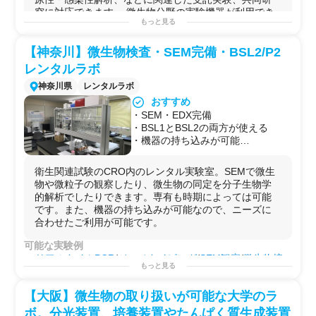
究に対応できます。 微生物分野の実験機器が利用でき
もっと見る
ます。
可能な実験例
【神奈川】微生物検査・SEM完備・BSL2/P2
・発酵
微生物
を利用した実験
レンタルラボ
・環境
微生物
を利用した実験（受託実験、
受託研究
、共
同
研究
のみ可能）
神奈川県
レンタルラボ
・病原
微生物
を利用した実験（受託実験、
受託研究
、共
おすすめ
同
研究
のみ可能）
・SEM・EDX完備
・
微生物
（
細菌
，
酵母
）の培養
・BSL1とBSL2の両方が使える
・
微生物
の代謝産物の解析
・機器の持ち込みが可能
・
微生物
の
遺伝子解析
・時期により専有可能
（いずれも実験機器の訪問利用とセットの場合に可能）
衛生関連試験のCRO内のレンタル実験室。SEMで微生
物や微粒子の観察したり、微生物の同定を分子生物学
的解析でしたりできます。専有も時期によっては可能
です。また、機器の持ち込みが可能なので、ニーズに
合わせたご利用が可能です。
可能な実験例
リアルタイムPCR
/
ジェノタイピング
/
SEM観察
/
微生物培
もっと見る
養
用途例
【大阪】微生物の取り扱いが可能な大学のラ
・
食品
や水に含まれる
異物
や
微生物
の観察や同定
・
研究
プロジェクトを始める前の
予備実験
などに！
ボ。分光装置、培養装置やたんぱく質生成装置