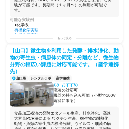
ラボのWiFi利用可能
験が可能です。長期間（１ヶ月〜）の利用が可能で
駐車場有（有料）
す。
【化学実験】
有機合成実験
可能な実験例
定性分析
●化学系
【タンパク質実験】
有機化学実験
タンパク質合成（大腸菌、酵母)
無機化学実験
建物内にはレストラン・カフェ・コ
もっと見る
分析化学実験
ワーキングスペース・会議室・バ
●生命科学系
ー・ジム・スカイデッキなどがあ
【山口】微生物を利用した発酵・排水浄化、動
免疫学実験
り、リフレッシュにも最適です。
細胞解析実験
物の寄生虫・病原体の同定・分離など、微生物
平日・休日問わず利用可能なこのラ
遺伝子工学実験
分野の幅広い課題に対応可能です。（産学連携
ボで、あなたの研究アイデアを実現
生物実験
させませんか。
先）
動物組織実験
用途例
山口県
レンタルラボ
産学連携
・
研究
プロジェクトを始める前の
予備実験
などに！
おすすめ
・自社で行えない
サイドプロジェクト
を行う場としての
廃液の対応可
使用
機器の持ち込み可能（小型で100V
・
分析装置
の訪問利用
電源に限る）
・化学系の動画コンテンツ・ドラマ・映画等の撮影
遺伝子組み換え実験可能（要申請）
ラボ駐車場利用可能
食品加工残渣の発酵エタノール生産、排水浄化、高速
大容量PCR法による ワクチン生産、微生物の耐熱化、
動物・魚類の寄生虫の検出分離、ウイルス・細菌の病
原性・感染性解析、などに関連した受託実験、共同研