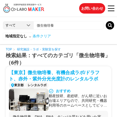
お問い合わせ
地域指定なし
条件クリア
TOP
研究施設・ラボ・実験室を探す
検索結果：すべてのカテゴリ「微生物培養」
（6件）
【東京】微生物培養、有機合成ラボ/ドラフ
ト、赤外・紫外分光光度計のレンタルラボ
東京都
レンタルラボ
おすすめ
都産技研、産総研、がん研に近いお
台場エリアなので、共同研究・機器
利用等のホームベースとしてピッタ
リです。
居室あり
微生物培養、DNA、RNA、タンパク質などを用いた実