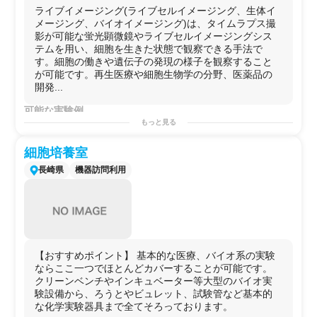
ライブイメージング(ライブセルイメージング、生体イ
メージング、バイオイメージング)は、タイムラプス撮
影が可能な蛍光顕微鏡やライブセルイメージングシス
テムを用い、細胞を生きた状態で観察できる手法で
す。細胞の働きや遺伝子の発現の様子を観察すること
が可能です。再生医療や細胞生物学の分野、医薬品の
開発...
可能な実験例
​培養観察や胚発生時の動きの観察、
幹細胞
の挙動観察、
もっと見る
細胞増殖
やコンフルエンス、細胞移動、創傷治癒、細胞
死の分析、
幹細胞
の挙動観察、培養観察、
スフェロイド
細胞培養室
観察、生体内調査、トランフェクション効率の決定、下
長崎県
機器訪問利用
等真
核
生物の観察、
タンパク質
発現のトラッキング、定
量化などの観察用途
用途例
・第2のラボとして！
・
研究
プロジェクトを始める前の
予備実験
などに！
・自社で行えない
サイドプロジェクト
を行う場としての
使用
【おすすめポイント】 基本的な医療、バイオ系の実験
ならここ一つでほとんどカバーすることが可能です。
クリーンベンチやインキュベーター等大型のバイオ実
験設備から、ろうとやビュレット、試験管など基本的
な化学実験器具まで全てそろっております。