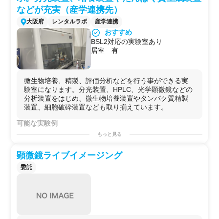
・自社で行えない
サイドプロジェクト
を行う場としての
などが充実（産学連携先）
使用
大阪府
レンタルラボ
産学連携
おすすめ
BSL2対応の実験室あり
居室 有
微生物培養、精製、評価分析などを行う事ができる実
験室になります。分光装置、HPLC、光学顕微鏡などの
分析装置をはじめ、微生物培養装置やタンパク質精製
装置、細胞破砕装置なども取り揃えています。
可能な実験例
・
微生物培養
もっと見る
・
微生物
遺伝子解析
・バイオ
フィルム
解析
顕微鏡ライブイメージング
・
抗菌
力評価
委託