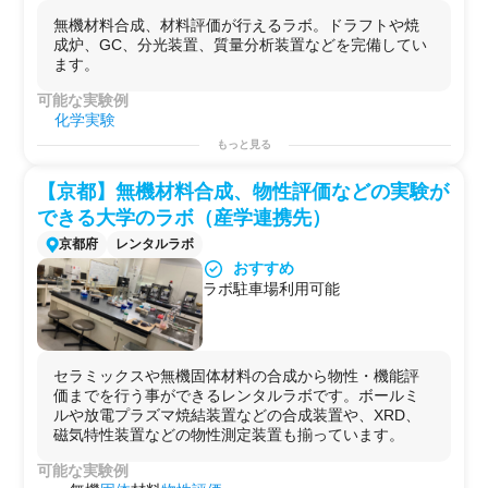
無機材料合成、材料評価が行えるラボ。ドラフトや焼
成炉、GC、分光装置、質量分析装置などを完備してい
ます。
可能な実験例
化学実験
材料科学
実験
もっと見る
無機材料合成
ガス分析実験
【京都】無機材料合成、物性評価などの実験が
用途例
できる大学のラボ（産学連携先）
基礎研究用（化学・バイオ）
開発用
京都府
レンタルラボ
研修用
おすすめ
ラボ駐車場利用可能
セラミックスや無機固体材料の合成から物性・機能評
価までを行う事ができるレンタルラボです。ボールミ
ルや放電プラズマ焼結装置などの合成装置や、XRD、
磁気特性装置などの物性測定装置も揃っています。
可能な実験例