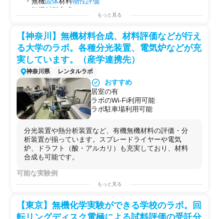
・無機
固体
材料
物性評価
・
無機材料合成
もっと見る
用途例
・熱電変換材料
【神奈川】無機材料合成、材料評価などが行え
・
セラミック
・
電池
る大学のラボ。各種分光装置、電気炉などが充
実しています。（産学連携先）
神奈川県
レンタルラボ
おすすめ
居室の有
ラボのWi-Fi利用可能
ラボ駐車場利用可能
分光装置や熱分析装置など、有機無機材料の評価・分
析装置が揃っています。スプレードライヤーや電気
炉、ドラフト（酸・アルカリ）も充実しており、材料
合成も可能です。
可能な実験例
・
無機材料
評価
もっと見る
・
無機材料合成
【東京】無機化学実験ができる学校のラボ。回
転リングディスク電極による試料評価の受託分