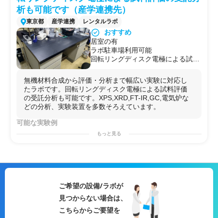
析も可能です（産学連携先）
東京都
産学連携
レンタルラボ
おすすめ
居室の有
ラボ駐車場利用可能
回転リングディスク電極による試料
評価の受託分析も可能です
無機材料合成から評価・分析まで幅広い実験に対応し
たラボです。回転リングディスク電極による試料評価
の受託分析も可能です。XPS,XRD,FT-IR,GC,電気炉な
どの分析、実験装置を多数そろえています。
可能な実験例
・
無機材料合成
もっと見る
・
物性評価
・
回転リングディスク電極
による
試料評価
ご希望の設備/ラボが
見つからない場合は、
こちらからご要望を