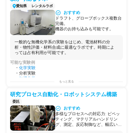
愛知県
レンタルラボ
おすすめ
ドラフト、グローブボックス複数台
完備。
機器のお持ち込みも可能です。
一般的な無機化学系の実験をはじめ、電池材料の分
析・物性評価・材料合成に最適なラボです。時期によ
っては占有利用が可能です。
可能な実験例
・
化学実験
・分析実験
・
無機化学
もっと見る
・材料合成
用途例
研究プロセス自動化・ロボットシステム構築
・
基礎研究用（化学・バイオ）
・
受託試験
用
委託
・
開発用
おすすめ
・
研修用
多様なプロセスへの対応力: ピペッ
ティング、マテリアルハンドリン
グ、測定、反応制御など、幅広い自
動化ニーズに柔軟に対応。