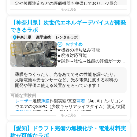
定や膜厚測定などの評価機器も整備しており、少量合
成か...
もっと見る
可能な実験例
【神奈川県】次世代エネルギーデバイスが開発
・
研究
開発向けの
有機合成
・反応検討
できるラボ
・有
機材
料の
精製
・
溶媒
除去
・
スピン
コートや
蒸着
による有機
薄膜
形成
神奈川県
産学連携
レンタルラボ
・
有機合成
実験
おすすめ
・有機
薄膜
デバイスの試作
★機器の持ち込み可能
・電気
特性
・膜厚などの
物性評価
★廃液対応可能
用途例
★試作→物性→性能の評価が一カ所
・
開発用
途に
で完結！
・
探索
研究
に
・試作評価に
薄膜をつくったり、光をあててその性能を調べたり。
太陽電池や光センサーなど、光を電気に変える材料の
開発や評価に使える装置がそろっています！
可能な実験例
レーザー
堆積
薄膜
作製実験/真空
蒸着
（Au, Al）/シリコン
ウエアのQSSPC（少数キャリアライフタイム）測定/太陽
電池
特性
測定（5×5 cm²以内）/Hall測定
もっと見る
用途例
もうひとつの
研究
拠点として活用できるラボ
【愛知】ドラフト完備の無機化学・電池材料実
新テーマの立ち上げや予備検証に最適な実験環境
自社でできない“ちょっとした試作”を後押しする場
験が可能なラボ