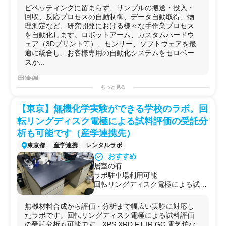
システムインテグレーション技術:
ピペッティングに留まらず、サンプルの搬送・投入・
複数機器（ロボット、センサー、既
回収、反応プロセスの自動制御、データ自動取得、物
存装置）を連携させた複雑な自動化
理測定など、研究開発における様々な手作業プロセス
システム構築力。
を自動化します。ロボットアーム、カスタムハードウ
カスタムハードウェア開発: 3Dプリ
ェア（3Dプリント等）、センサー、ソフトウェアを最
ント等を活用し、最適なメカニズム
適に統合し、お客様専用の自動化システムをゼロベー
や治具をゼロから設計・製作。
スか...
柔軟な制御ソフトウェア:
『LabCraft』等を活用し、複雑なプ
用途例
ロセスも比較的容易に制御・変更可
自動
サンプル
前処理
（
分析装置
投入等）、ハイスループ
もっと見る
能。
ット
スクリーニング
システム構築、自動合成プ
ラット
フ
アイデアによる本質的課題解決: 既
ォーム、材料
物性評価
の
自動化
、
細胞培養
プロセス
自動
【東京】無機化学実験ができる学校のラボ。回
存手法にとらわれず、経験豊富なエ
化
（
培地
交換、観察等）、危険物・微小物ハンドリン
転リングディスク電極による試料評価の受託分
ンジニアが最適な自動化アプローチ
グ、天秤・顕微鏡等の測定機器の自動操作 など
を提案。
析も可能です（産学連携先）
東京都
産学連携
レンタルラボ
おすすめ
居室の有
ラボ駐車場利用可能
回転リングディスク電極による試料
評価の受託分析も可能です
無機材料合成から評価・分析まで幅広い実験に対応し
たラボです。回転リングディスク電極による試料評価
の受託分析も可能です。XPS,XRD,FT-IR,GC,電気炉な