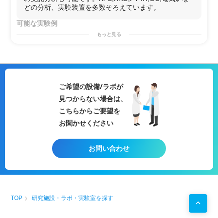
どの分析、実験装置を多数そろえています。
可能な実験例
・
無機材料合成
もっと見る
・
物性評価
・
回転リングディスク電極
による
試料評価
ご希望の設備/ラボが
見つからない場合は、
こちらからご要望を
お聞かせください
お問い合わせ
TOP
研究施設・ラボ・実験室を探す