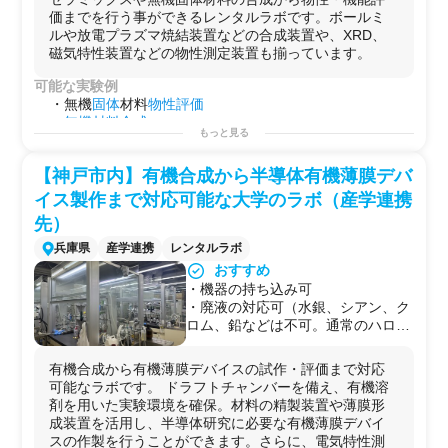
価までを行う事ができるレンタルラボです。ボールミ
ルや放電プラズマ焼結装置などの合成装置や、XRD、
磁気特性装置などの物性測定装置も揃っています。
可能な実験例
・無機
固体
材料
物性評価
・
無機材料合成
もっと見る
用途例
・熱電変換材料
【神戸市内】有機合成から半導体有機薄膜デバ
・
セラミック
・
電池
イス製作まで対応可能な大学のラボ（産学連携
先）
兵庫県
産学連携
レンタルラボ
おすすめ
・機器の持ち込み可
・廃液の対応可（水銀、シアン、ク
ロム、鉛などは不可。通常のハロゲ
ン系有機系溶媒、水溶液は可能。）
有機合成から有機薄膜デバイスの試作・評価まで対応
可能なラボです。 ドラフトチャンバーを備え、有機溶
剤を用いた実験環境を確保。材料の精製装置や薄膜形
成装置を活用し、半導体研究に必要な有機薄膜デバイ
スの作製を行うことができます。さらに、電気特性測