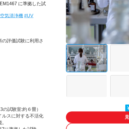
M1467 に準拠した試
#空気清浄機
#UV
料の評価試験に利用さ
3の試験室:約６畳）
イルスに対する不活化
能。