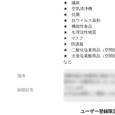
★ 繊維
★ 空気清浄機
★ 抗菌
★ 抗ウイルス薬剤
★ 機能性食品
★ 生理活性物質
★ マスク
★ 防護服
★ 二酸化塩素商品（空間
★ 次亜塩素酸商品（空間
など
備考
試験内容が未整理の場合でも、
条件の一次整理を行ったう
いたします。
納期目安
まずはお気軽にご相談くだ
最短120日
ユーザー登録限