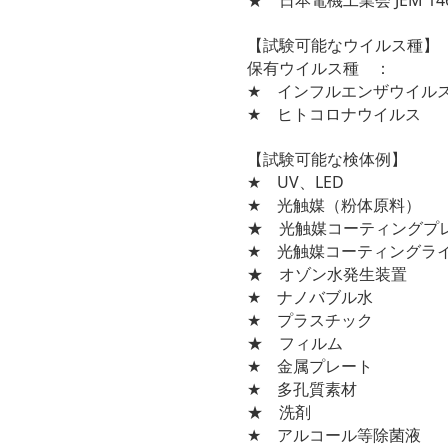
★ 日本電機工業会 JEM 1
【試験可能なウイルス種】
保有ウイルス種 ：
★ インフルエンザウイル
★ ヒトコロナウイルス
【試験可能な検体例】
★ UV、LED
★ 光触媒（粉体原料）
★ 光触媒コーティングプ
★ 光触媒コーティングラ
★ オゾン水発生装置
★ ナノバブル水
★ プラスチック
★ フィルム
★ 金属プレート
★ 多孔質素材
★ 洗剤
★ アルコール等除菌液