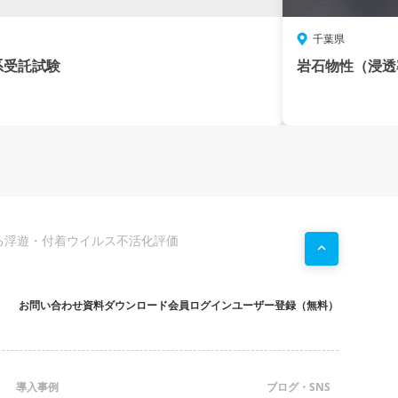
千葉県
系受託試験
岩石物性（浸透
による浮遊・付着ウイルス不活化評価
お問い合わせ
資料ダウンロード
会員ログイン
ユーザー登録（無料）
導入事例
ブログ・SNS