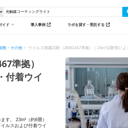
ガイド
導入事例
ラボを貸す・受託する
細胞・その他
ウイルス噴霧試験（JEM1467準拠）｜23m³試験室
467準拠）
遊・付着ウイ
す。 23m³（約6畳）
ウイルスおよび付着ウイ