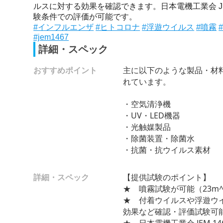
ルスに対する効果を確認できます。日本電機工業会 JE
験条件での評価が可能です。
#インフルエンザ
#ヒトコロナ
#浮遊ウイルス
#噴霧
#jem1467
詳細・スペック
おすすめポイント
主に以下のような製品・材
れています。
・空気清浄機
・UV・LED機器
・光触媒製品
・除菌装置・除菌水
・抗菌・抗ウイルス素材
詳細・スペック
【提供試験のポイント】
★ 噴霧試験が可能（23m^
★ 付着ウイルスや浮遊ウ
効果など確認・評価試験可