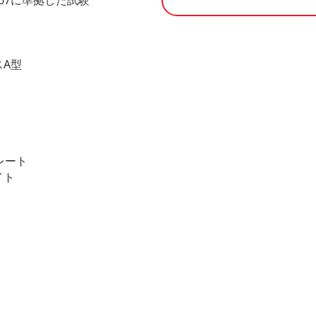
467に準拠した試験
スA型
レート
イト