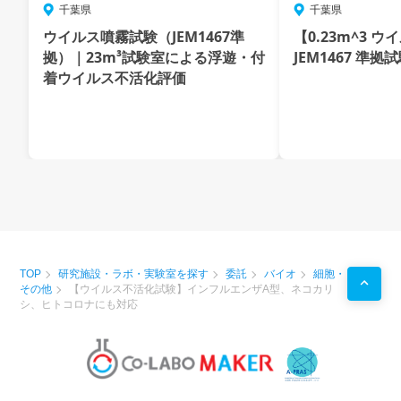
千葉県
千葉県
ウイルス噴霧試験（JEM1467準
【0.23m^3 
拠）｜23m³試験室による浮遊・付
JEM1467 準拠
着ウイルス不活化評価
TOP
研究施設・ラボ・実験室を探す
委託
バイオ
細胞・
その他
【ウイルス不活化試験】インフルエンザA型、ネコカリ
シ、ヒトコロナにも対応