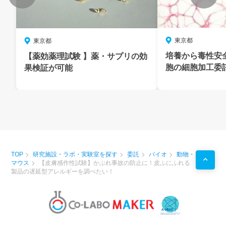
東京都
東京都
培養から毒性安
【薬効薬理試験 】薬・サプリの効
胞の細胞加工委
果検証が可能
TOP
研究施設・ラボ・実験室を探す
委託
バイオ
動物・
マウス
【皮膚感作性試験】かぶれ事故の防止に！皮ふにふれる
製品の遅延型アレルギーを調べたい！