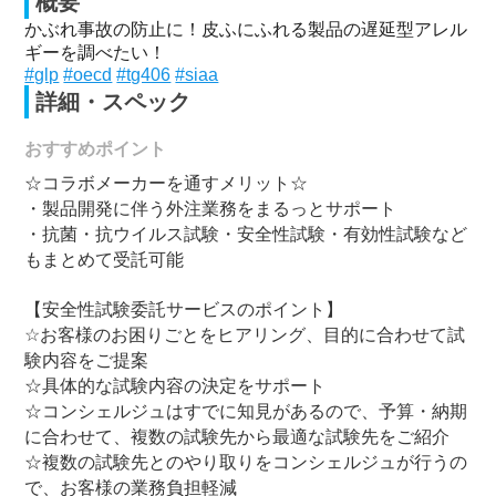
概要
かぶれ事故の防止に！皮ふにふれる製品の遅延型アレル
ギーを調べたい！
#glp
#oecd
#tg406
#siaa
詳細・スペック
おすすめポイント
☆コラボメーカーを通すメリット☆
・製品開発に伴う外注業務をまるっとサポート
・抗菌・抗ウイルス試験・安全性試験・有効性試験など
もまとめて受託可能
【安全性試験委託サービスのポイント】
☆お客様のお困りごとをヒアリング、目的に合わせて試
験内容をご提案
☆具体的な試験内容の決定をサポート
☆コンシェルジュはすでに知見があるので、予算・納期
に合わせて、複数の試験先から最適な試験先をご紹介
☆複数の試験先とのやり取りをコンシェルジュが行うの
で、お客様の業務負担軽減