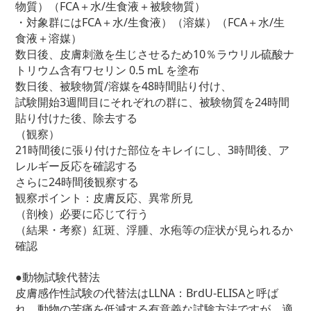
物質）（FCA＋水/生食液＋被験物質）
・対象群にはFCA＋水/生食液）（溶媒）（FCA＋水/生
食液＋溶媒）
数日後、皮膚刺激を生じさせるため10％ラウリル硫酸ナ
トリウム含有ワセリン 0.5 mL を塗布
数日後、被験物質/溶媒を48時間貼り付け、
試験開始3週間目にそれぞれの群に、被験物質を24時間
貼り付けた後、除去する
（観察）
21時間後に張り付けた部位をキレイにし、3時間後、ア
レルギー反応を確認する
さらに24時間後観察する
観察ポイント：皮膚反応、異常所見
（剖検）必要に応じて行う
（結果・考察）紅斑、浮腫、水疱等の症状が見られるか
確認
●動物試験代替法
皮膚感作性試験の代替法はLLNA：BrdU-ELISAと呼ば
れ、動物の苦痛を低減する有意義な試験方法ですが、適