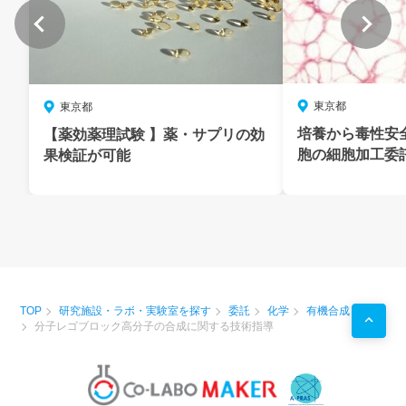
東京都
東京都
培養から毒性安
【薬効薬理試験 】薬・サプリの効
胞の細胞加工委
果検証が可能
TOP
研究施設・ラボ・実験室を探す
委託
化学
有機合成
分子レゴブロック高分子の合成に関する技術指導