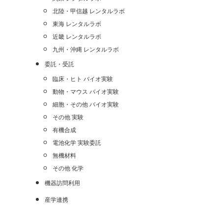
北陸・甲信越 レンタルラボ
東海 レンタルラボ
近畿 レンタルラボ
九州・沖縄 レンタルラボ
委託・受託
臨床・ヒト バイオ実験
動物・マウス バイオ実験
細胞・その他 バイオ実験
その他 実験
有機合成
電池化学 実験委託
無機材料
その他 化学
機器訪問利用
産学連携