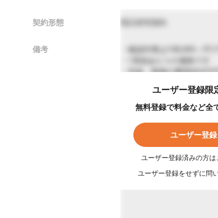
契約形態
受託研究契約
備考
・確認作業は108,000～円
・1系統あたりの価格です
・別途、動物の費用(約4万
・納期は最短3か月です
ユーザー登録限
・他にも以下の実施が可能
変異マウスES細胞の樹立 (cKO,
無料登録で料金など全
キメラ・マウスの作製
ゲノム編集マウスの作製 (KO
ユーザー登録
トランスジェニックマウス
マウス体外受精・胚移植
ユーザー登録済みの方は
マウス精子凍結
マウス凍結胚の融解・移植
ユーザー登録をせずに問