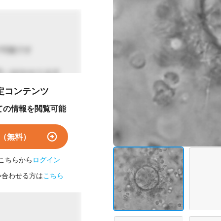
で可能です
円～)がかかります
定コンテンツ
です
 KI)
ての情報を閲覧可能
)
（無料）
の作製
こちらから
ログイン
い合わせる方は
こちら