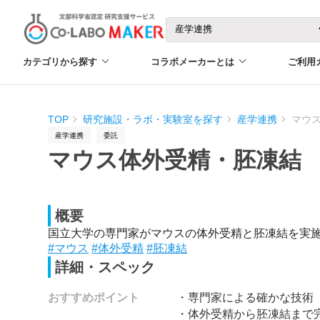
カテゴリから探す
コラボメーカーとは
ご利用
TOP
研究施設・ラボ・実験室を探す
産学連携
マウ
産学連携
委託
マウス体外受精・胚凍結
概要
国立大学の専門家がマウスの体外受精と胚凍結を実
#マウス
#体外受精
#胚凍結
詳細・スペック
おすすめポイント
・専門家による確かな技術
・体外受精から胚凍結まで