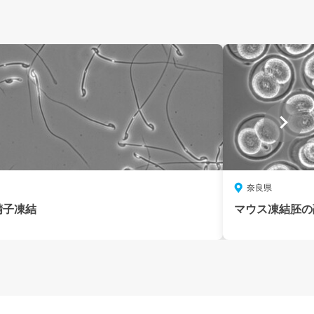
奈良県
精子凍結
マウス凍結胚の