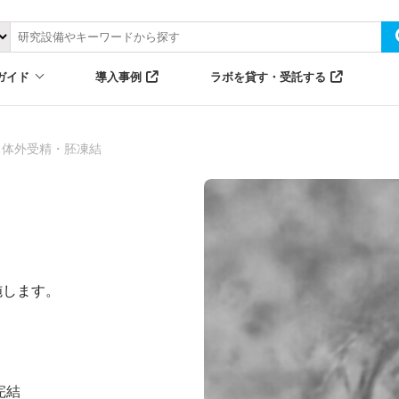
ガイド
導入事例
ラボを貸す・受託する
ス体外受精・胚凍結
施します。
完結