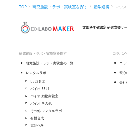
TOP
研究施設・ラボ・実験室を探す
産学連携
マウ
文部科学省認定 研究支援サ
研究施設・ラボ・実験室を探す
コラボメ
研究施設・ラボ・実験室の一覧
コラ
レンタルラボ
安心
BSL2 (P2)
会社
バイオ BSL1
バイオ 動物実験室
バイオ その他
その他 レンタルラボ
有機合成
電池化学