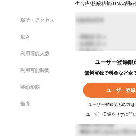
生合成/核酸精製/DNA精製/
場所・アクセス
大阪府吹田市
広さ
・実験室 93 ㎡
・合成室 22 ㎡
・P1室 62 ㎡
利用可能人数
ユーザー登録限
1～2名程度
利用可能時間
無料登録で料金など全
平日9:00～21:00（年末
契約形態
ユーザー登録
共同研究契約
備考
ユーザー登録済みの方は
受託研究契約
ユーザー登録をせずに問
・廃液の対応可能
・機器の持ち込みは小型の