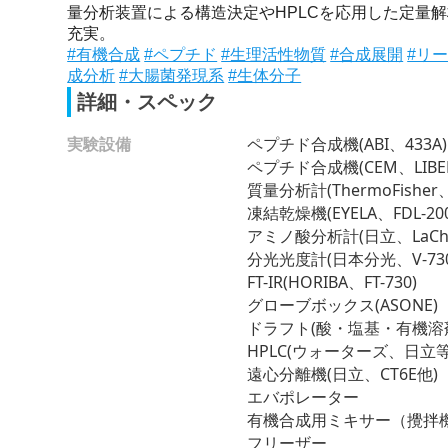
量分析装置による構造決定やHPLCを応用した定量
充実。
#有機合成
#ペプチド
#生理活性物質
#合成展開
#リ
成分析
#大腸菌発現系
#生体分子
詳細・スペック
実験設備
ペプチド合成機(ABI、433A)
ペプチド合成機(CEM、LIBERT
質量分析計(ThermoFisher、L
凍結乾燥機(EYELA、FDL-200
アミノ酸分析計(日立、LaCh
分光光度計(日本分光、V-730
FT-IR(HORIBA、FT-730)
グローブボックス(ASONE)
ドラフト(酸・塩基・有機溶剤
HPLC(ウォーターズ、日立等
遠心分離機(日立、CT6E他)
エバポレーター
有機合成用ミキサー（攪拌機）(
フリーザー