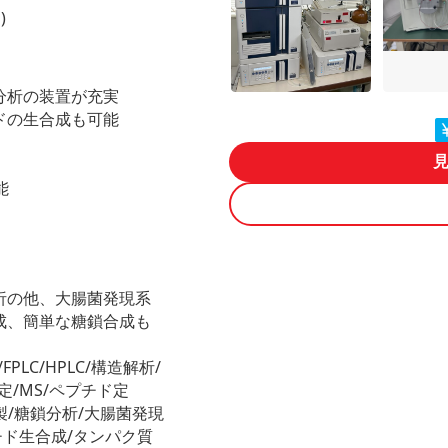
)
分析の装置が充実
ドの生合成も可能
能
析の他、大腸菌発現系
成、簡単な糖鎖合成も
LC/HPLC/構造解析/
定/MS/ペプチド定
精製/糖鎖分析/大腸菌発現
チド生合成/タンパク質