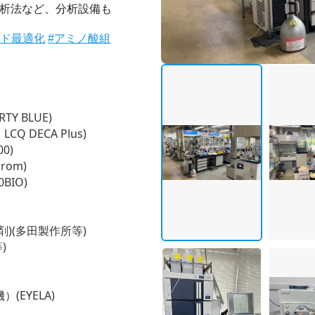
解析法など、分析設備も
ード最適化
#アミノ酸組
Y BLUE)
CQ DECA Plus)
0)
rom)
BIO)
)(多田製作所等)
)
EYELA)