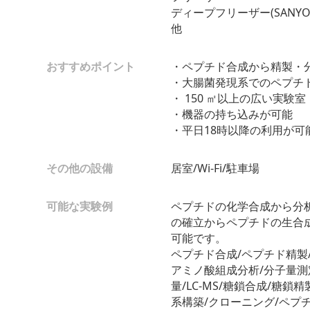
ディープフリーザー(SANYO
他
おすすめポイント
・ペプチド合成から精製・
・大腸菌発現系でのペプチ
・ 150 ㎡以上の広い実験室
・機器の持ち込みが可能
・平日18時以降の利用が可
その他の設備
居室/Wi-Fi/駐車場
可能な実験例
ペプチドの化学合成から分
の確立からペプチドの生合
可能です。
ペプチド合成/ペプチド精製/FP
アミノ酸組成分析/分子量測
量/LC-MS/糖鎖合成/糖鎖
系構築/クローニング/ペプ