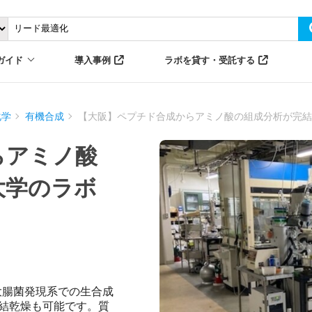
ガイド
導入事例
ラボを貸す・受託する
化学
有機合成
【大阪】ペプチド合成からアミノ酸の組成分析が完
らアミノ酸
大学のラボ
大腸菌発現系での生合成
凍結乾燥も可能です。質