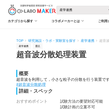
カテゴリから探す
コラボメーカーとは
ご利用
TOP
研究施設・ラボ・実験室を探す
産学連携
超音
産学連携
委託
超音波分散処理装置
概要
超音波を利用して，小さな粒子の分散を行う装置で
#超音波分散処理
詳細・スペック
おすすめポイント
試験方法の要望対応可能
試験計画の立案不可