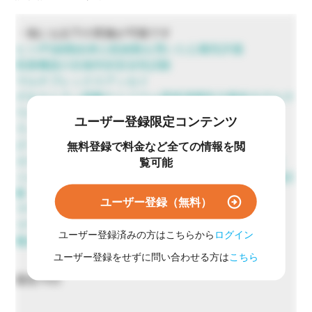
・他にも以下の実施が可能です
ヒトiPS細胞由来心筋細胞を用いた心毒性評価
医療機器の生物学的安全性試験
マルチプレックスアッセイ
デキストラン硫酸ナトリウム誘発潰瘍性大腸炎モデルマ
ウスを用いた評価試験
ユーザー登録限定コンテンツ
ラット脳波測定による睡眠覚醒評価
げっ歯類を用いた疼痛評価
無料登録で料金など全ての情報を閲
カラゲニン足浮腫モデルを用いた抗炎症作用評価試験
覧可能
トレッドミル強制走行によるラットの抗疲労効果評価試
験
ユーザー登録（無料）
マウス、ラットを用いた腸管輸送能評価
マウス、ラットを用いた歩行解析試験
ユーザー登録済みの方はこちらから
ログイン
難治性皮膚潰瘍モデルマウスを用いた薬効評価試験
ユーザー登録をせずに問い合わせる方は
こちら
最短75日