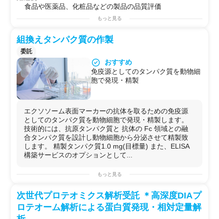
食品や医薬品、化粧品などの製品の品質評価
もっと見る
組換えタンパク質の作製
委託
おすすめ
免疫源としてのタンパク質を動物細
胞で発現・精製
エクソソーム表面マーカーの抗体を取るための免疫源
としてのタンパク質を動物細胞で発現・精製します。
技術的には、抗原タンパク質と 抗体の Fc 領域との融
合タンパク質を設計し動物細胞から分泌させて精製致
します。 精製タンパク質1.0 mg(目標量) また、ELISA
構築サービスのオプションとして...
もっと見る
次世代プロテオミクス解析受託 ＊高深度DIAプ
ロテオーム解析による蛋白質発現・相対定量解
析