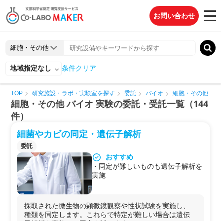
お問い合わせ
地域指定なし
条件クリア
TOP
研究施設・ラボ・実験室を探す
委託
バイオ
細胞・その他
細胞・その他 バイオ 実験の委託・受託一覧（144
件）
細菌やカビの同定・遺伝子解析
委託
おすすめ
・同定が難しいものも遺伝子解析を
実施
採取された微生物の顕微鏡観察や性状試験を実施し、
種類を同定します。これらで特定が難しい場合は遺伝