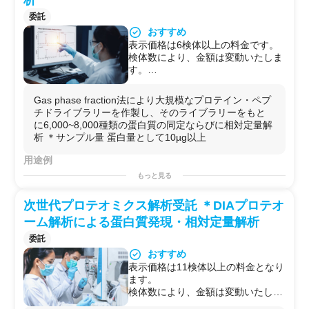
委託
おすすめ
表示価格は6検体以上の料金です。
検体数により、金額は変動いたしま
す。
オプション：
・サンプルクリーンアップ処理も可
Gas phase fraction法により大規模なプロテイン・ペプ
能です。（追加料金）
チドライブラリーを作製し、そのライブラリーをもと
（サンプルがすでに何かの抽出液で
に6,000~8,000種類の蛋白質の同定ならびに相対定量解
溶解されている場合はサンプルクリ
析 ＊サンプル量 蛋白量として10µg以上
ーンアップ処理を強くお薦めいたし
ます）
用途例
・繰り返し測定のオプションもござ
エクソソームに含まれるタンパク質の高精度な解析
もっと見る
います。
次世代プロテオミクス解析受託 ＊DIAプロテオ
ーム解析による蛋白質発現・相対定量解析
委託
おすすめ
表示価格は11検体以上の料金となり
ます。
検体数により、金額は変動いたしま
す。