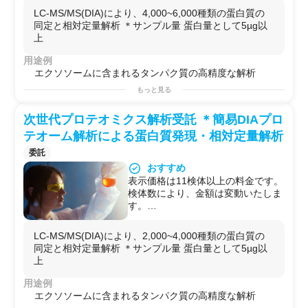
オプション：
LC-MS/MS(DIA)により、4,000~6,000種類の蛋白質の
・サンプルクリーンアップ処理も可
同定と相対定量解析 ＊サンプル量 蛋白量として5µg以
能です。（追加料金）
上
（サンプルがすでに何かの抽出液で
溶解されている場合はサンプルクリ
用途例
ーンアップ処理を強くお薦めいたし
エクソソームに含まれるタンパク質の高精度な解析
ます）
もっと見る
・繰り返し測定のオプションもござ
います。
次世代プロテオミクス解析受託 ＊簡易DIAプロ
テオーム解析による蛋白質発現・相対定量解析
委託
おすすめ
表示価格は11検体以上の料金です。
検体数により、金額は変動いたしま
す。
オプション：
・サンプルクリーンアップ処理も可
LC-MS/MS(DIA)により、2,000~4,000種類の蛋白質の
能です。（追加料金）
同定と相対定量解析 ＊サンプル量 蛋白量として5µg以
（サンプルがすでに何かの抽出液で
上
溶解されている場合はサンプルクリ
ーンアップ処理を強くお薦めいたし
用途例
ます）
エクソソームに含まれるタンパク質の高精度な解析