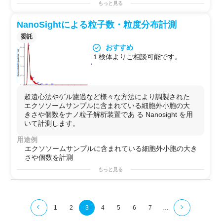
もっと見る
NanoSightによる粒子数・粒度分布計測
委託
おすすめ
１検体よりご相談可能です。
超遠心法やゲル濾過など様々な方法により調製された
エクソソームサンプルに含まれている細胞外小胞の大
きさや個数をナノ粒子解析装置であ る Nanosight を用
いて計測します。
用途例
エクソソームサンプルに含まれている細胞外小胞の大き
さや個数を計測
もっと見る
1
2
3
4
5
6
7
…