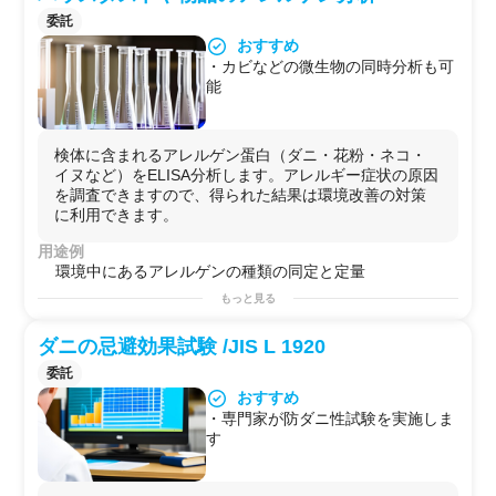
委託
おすすめ
・カビなどの微生物の同時分析も可
能
検体に含まれるアレルゲン蛋白（ダニ・花粉・ネコ・
イヌなど）をELISA分析します。アレルギー症状の原因
を調査できますので、得られた結果は環境改善の対策
に利用できます。
用途例
環境中にあるアレルゲンの種類の同定と定量
もっと見る
ダニの忌避効果試験 /JIS L 1920
委託
おすすめ
・専門家が防ダニ性試験を実施しま
す