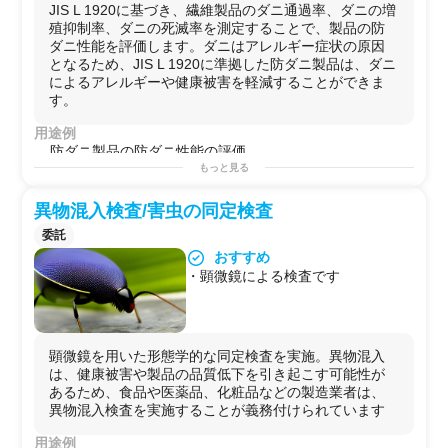
JIS L 1920に基づき、繊維製品のダニ通過率、ダニの増
殖抑制率、ダニの死滅率を測定することで、製品の防
ダニ性能を評価します。ダニはアレルギー症状の原因
となるため、JIS L 1920に準拠した防ダニ製品は、ダニ
によるアレルギーや健康被害を軽減することができま
す。
用途例
防ダニ製品の防ダニ性能の評価
掃除機や洗濯機によるダニの除去効果の評価
もっと見る
異物混入検査/害虫の同定検査
委託
おすすめ
・顕微鏡による検査です
顕微鏡を用いた形態学的な同定検査を実施。異物混入
は、健康被害や製品の品質低下を引き起こす可能性が
あるため、食品や医薬品、化粧品などの製造業者は、
異物混入検査を実施することが義務付けられています
用途例