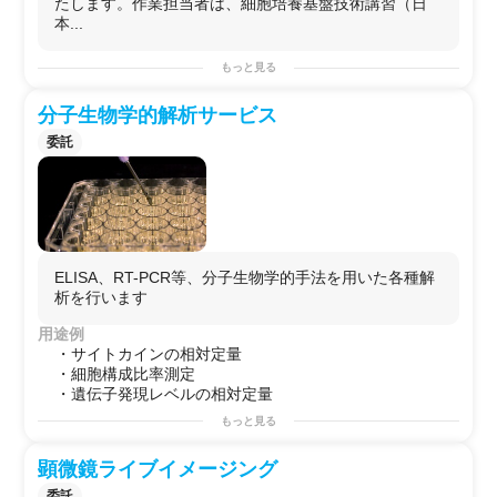
たします。作業担当者は、細胞培養基盤技術講習（日
本...
もっと見る
分子生物学的解析サービス
委託
ELISA、RT-PCR等、分子生物学的手法を用いた各種解
析を行います
用途例
・サイトカインの相対定量
・細胞構成比率測定
・遺伝子発現レベルの相対定量
もっと見る
顕微鏡ライブイメージング
委託