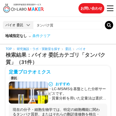
お問い合わせ
地域指定なし
条件クリア
TOP
研究施設・ラボ・実験室を探す
委託
バイオ
検索結果：バイオ 委託カテゴリ「タンパク
質」（31件）
定量プロテオミクス
委託
おすすめ
・LC-MS/MSを基盤とした分析サー
ビスです。
・質量分析を用いた定量法は選択反
応モニタリング (Selected reaction
monitoring, SRM/MRM) が定番です
現在の分子・細胞生物学では、特定の細胞機能に関わ
が、当分析サービスではイオンの分
るタンパク質群、またはそれらの翻訳後修飾を検出・