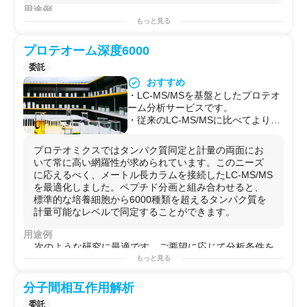
用途例
血漿/血清のプロテオミクスは、おもにバイオマーカータ
もっと見る
ンパク質の探索に用いられています。またマウスなどの
実験動物を用いた分析実験でも実績多数です。
プロテオーム深度6000
委託
おすすめ
・LC-MS/MSを基盤としたプロテオ
ーム分析サービスです。
・従来のLC-MS/MSに比べてより網
羅性の高いタンパク質同定計量情報
を取得することができます。
プロテオミクスではタンパク質同定と計量の両面にお
・分析計画の段階から専門家がご相
いて常に高い網羅性が求められています。このニーズ
談に応じます。
に応えるべく、メートル長カラムを接続したLC-MS/MS
・データ解析もサポートします。
を最適化しました。ペプチド分画と組み合わせると、
・ご提供試料の前処理からデータ解
標準的な培養細胞から6000種類を超えるタンパク質を
析まで国内で完結させます（一気通
計量可能なレベルで同定することができます。
貫）。
・臨床試料の分析も実績多数です。
用途例
・他社に依頼してうまくいかなかっ
次のような研究に最適です。ご要望に応じて分析条件を
た試料についてもぜひご相談くださ
変更することができます。
もっと見る
い。むずかしい分析は大歓迎です。
・従来のOne-shot測定では十分な同定網羅性が得られな
い場合
分子間相互作用解析
・リン酸化など各種翻訳後修飾の分析
委託