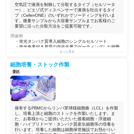
空気圧で液滴を制御して分取するタイプ（セルソータ
ー）、ピエゾ式ディスペンサーで液滴を吐出するタイ
プ（CellenONE）のいずれかでソーティングを行いま
す。微量サンプルから大容量サンプルまでお客様のご
要望に沿った分取方法をご提案可能です。
用途例
・蛍光タンパク質導入細胞のシングルセルソート
・蛍光色素付き基質の内在化量でゲーティングした細胞
集団の分取
もっと見る
・特定の組み合わせの細胞外マーカーをもつ細胞集団の
単離
細胞培養・ストック作製
委託
保有するPBMCからリンパ芽球様細胞株（LCL）を作製
し、培養上清と細胞のストックを作製いたします。ま
た、お客様からご提供いただいた接着細胞・浮遊細
胞・ハイブリドーマ・タンパク質産生細胞等の培養を
行います。培養した細胞は細胞保管施設でお預かりい