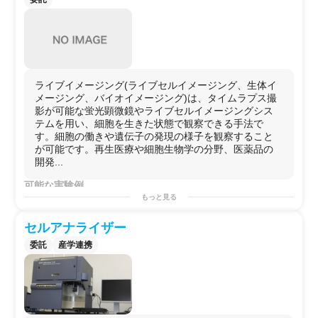
ライブイメージング(ライブセルイメージング、生体イ
メージング、バイオイメージング)は、タイムラプス撮
影が可能な蛍光顕微鏡やライブセルイメージングシス
テムを用い、細胞を生きた状態で観察できる手法で
す。細胞の働きや遺伝子の発現の様子を観察すること
が可能です。再生医療や細胞生物学の分野、医薬品の
開発...
可能な実験例
​培養観察や胚発生時の動きの観察、幹細胞の挙動観察、
もっと見る
細胞増殖やコンフルエンス、細胞移動、創傷治癒、細胞
死の分析、幹細胞の挙動観察、培養観察、スフェロイド
セルアナライザー
観察、生体内調査、トランフェクション効率の決定、下
委託
産学連携
等真核生物の観察、タンパク質発現のトラッキング、定
量化などの観察用途
用途例
・第2のラボとして！
・研究プロジェクトを始める前の予備実験などに！
・自社で行えないサイドプロジェクトを行う場としての