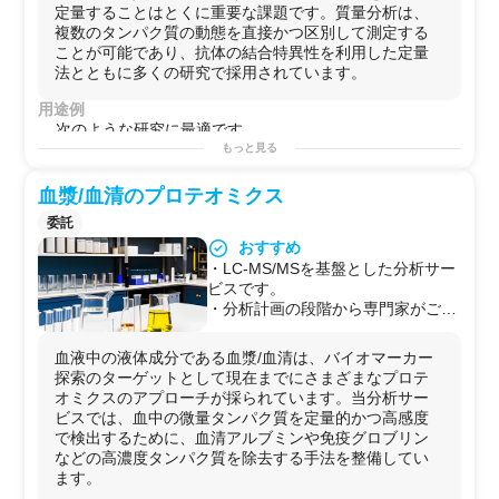
離性能がより高いParallel reaction
定量することはとくに重要な課題です。質量分析は、
monitoring (PRM) を採用していま
複数のタンパク質の動態を直接かつ区別して測定する
す。
ことが可能であり、抗体の結合特異性を利用した定量
・分析計画の段階から専門家がご相
法とともに多くの研究で採用されています。
談に応じます。
・ご提供試料の前処理からデータ解
用途例
析まで国内で完結させます（一気通
次のような研究に最適です。
貫）。
・タンパク質アイソフォームを区別して検出： アイソフ
もっと見る
・臨床試料の分析も実績多数です。
ォームを区別する抗体が用意できない場合などに有効で
・他社に依頼してうまくいかなかっ
す。各アイソフォームでユニークなペプチド断片を測定
血漿/血清のプロテオミクス
た試料についてもぜひご相談くださ
対象にします。
委託
い。むずかしい分析は大歓迎です。
・複数のタンパク質の同時定量： 100種類以上のタンパ
おすすめ
ク質を定量の対象とすることができます。
・LC-MS/MSを基盤とした分析サー
・バイオマーカー候補の検証： 血漿中の候補タンパク質
ビスです。
の定量測定系を構築します。
・分析計画の段階から専門家がご相
・翻訳後修飾の定量測定： 定量対象タンパク質の修飾ア
談に応じます。
ミノ酸残基が決まっている場合は、網羅的に分析するよ
・データ解析もサポートします。
りも正確かつ確実です。
血液中の液体成分である血漿/血清は、バイオマーカー
・ご提供試料の前処理からデータ解
探索のターゲットとして現在までにさまざまなプロテ
析まで国内で完結させます（一気通
オミクスのアプローチが採られています。当分析サー
貫）。
ビスでは、血中の微量タンパク質を定量的かつ高感度
・臨床試料の分析も実績多数です。
で検出するために、血清アルブミンや免疫グロブリン
・他社に依頼してうまくいかなかっ
などの高濃度タンパク質を除去する手法を整備してい
た試料についてもぜひご相談くださ
ます。
い。むずかしい分析は大歓迎です。