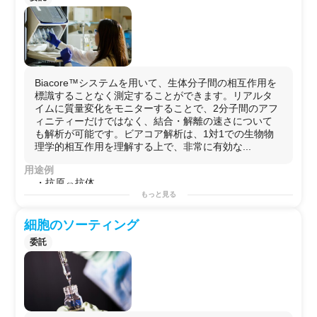
・血漿/血清のプロテオミクスにも
Biacore™システムを用いて、生体分子間の相互作用を
標識することなく測定することができます。リアルタ
イムに質量変化をモニターすることで、2分子間のアフ
ィニティーだけではなく、結合・解離の速さについて
も解析が可能です。ビアコア解析は、1対1での生物物
理学的相互作用を理解する上で、非常に有効な...
用途例
・抗原⇔抗体
・タンパク質⇔タンパク質
もっと見る
・タンパク質⇔ペプチド
・タンパク質⇔低分子化合物
細胞のソーティング
・タンパク質⇔ビオチン化試料
委託
・タンパク質⇔Hisタグ試料