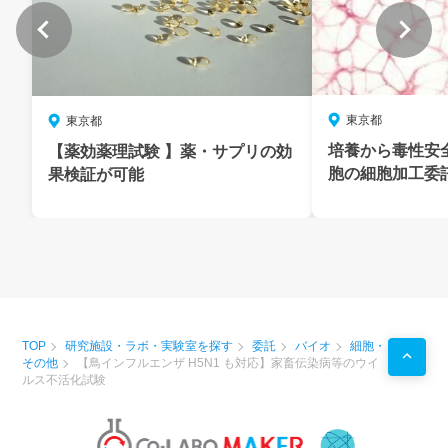
東京都
東京都
培養から毒性安
【薬効薬理試験 】薬・サプリの効
胞の細胞加工委
果検証が可能
TOP
研究施設・ラボ・実験室を探す
委託
バイオ
細胞・
その他
【鳥インフルエンザ H5N1 も対応】家畜伝染病等のウイ
ルス不活化試験