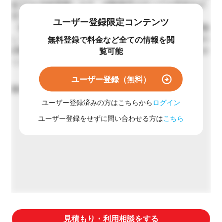
短で1か月程度要します。試験着手はすべての手続きが
完了してからとなりますのでご了承ください。
ユーザー登録限定コンテンツ
・国内大手受託試験機関では畜産分野の各種検査を実施
しております。ウイルス不活化試験以外にも畜産関連の
無料登録で料金など全ての情報を閲
試験等のご相談がございましたらお気軽にお問い合わせ
覧可能
ください。
ユーザー登録（無料）
最短90日
ユーザー登録済みの方はこちらから
ログイン
ユーザー登録をせずに問い合わせる方は
こちら
見積もり・利用相談をする