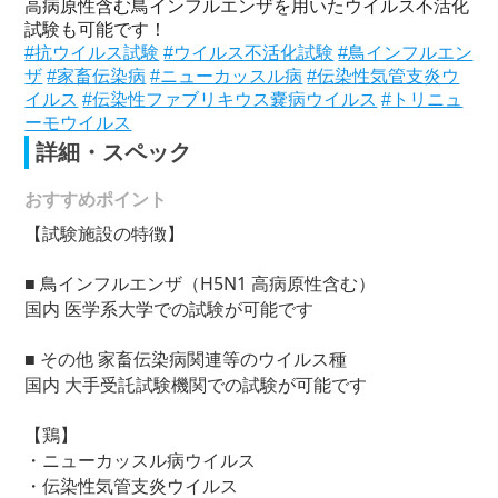
高病原性含む鳥インフルエンザを用いたウイルス不活化
試験も可能です！
#抗ウイルス試験
#ウイルス不活化試験
#鳥インフルエン
ザ
#家畜伝染病
#ニューカッスル病
#伝染性気管支炎ウ
イルス
#伝染性ファブリキウス嚢病ウイルス
#トリニュ
ーモウイルス
詳細・スペック
おすすめポイント
【試験施設の特徴】
■ 鳥インフルエンザ（H5N1 高病原性含む）
国内 医学系大学での試験が可能です
■ その他 家畜伝染病関連等のウイルス種
国内 大手受託試験機関での試験が可能です
【鶏】
・ニューカッスル病ウイルス
・伝染性気管支炎ウイルス