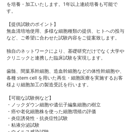
を培養・加工いたします。1年以上連続培養も可能で
す。
【提供試験のポイント】
無血清培地使用、多様な細胞種類の提供、ヒトへの投与
など、ご希望に合わせた試験内容をご提案致します。
独自のネットワークにより、基礎研究だけでなく大学や
クリニックと連携した臨床試験を実現します。
歯髄、間葉系幹細胞、造血幹細胞などの体性幹細胞や、
各種 stem cell を用いた再生・細胞医療を実施するお客
様より細胞加工の製造受託を行います。
【可能な試験例など】
・ノックダウン細胞や遺伝子編集細胞の樹立
・癌や老化細胞株を使った細胞増殖の評価
・炎症誘発性・抗炎症性試験
・粘液分泌試験
・ウイルス感染試験