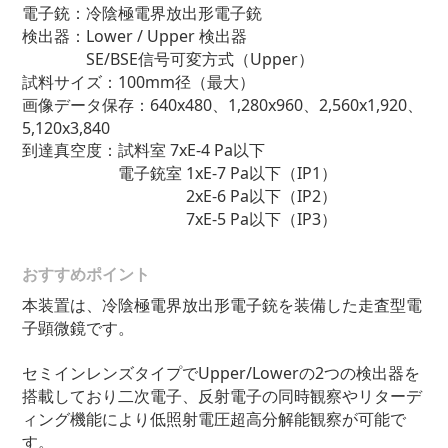
電子銃：冷陰極電界放出形電子銃
検出器：Lower / Upper 検出器
SE/BSE信号可変方式（Upper）
試料サイズ：100mm径（最大）
画像データ保存：640x480、1,280x960、2,560x1,920、
5,120x3,840
到達真空度：試料室 7xE-4 Pa以下
電子銃室 1xE-7 Pa以下（IP1）
2xE-6 Pa以下（IP2）
7xE-5 Pa以下（IP3）
おすすめポイント
本装置は、冷陰極電界放出形電子銃を装備した走査型電
子顕微鏡です。
セミインレンズタイプでUpper/Lowerの2つの検出器を
搭載しており二次電子、反射電子の同時観察やリターデ
ィング機能により低照射電圧超高分解能観察が可能で
す。