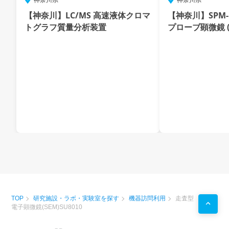
【神奈川】LC/MS 高速液体クロマ
【神奈川】SPM-E
トグラフ質量分析装置
プローブ顕微鏡 (
TOP
研究施設・ラボ・実験室を探す
機器訪問利用
走査型
電子顕微鏡(SEM)SU8010