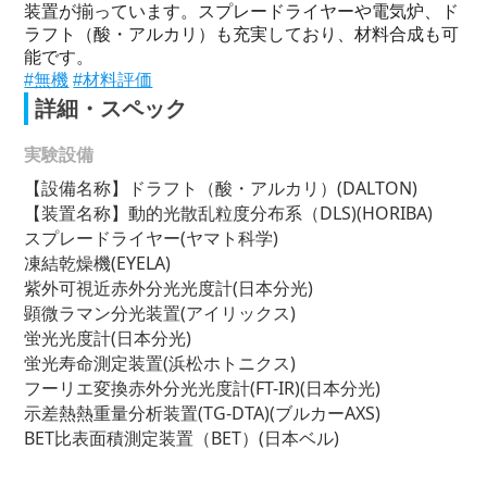
装置が揃っています。スプレードライヤーや電気炉、ド
ラフト（酸・アルカリ）も充実しており、材料合成も可
能です。
#無機
#材料評価
詳細・スペック
実験設備
【設備名称】ドラフト（酸・アルカリ）(DALTON)
【装置名称】動的光散乱粒度分布系（DLS)(HORIBA)
スプレードライヤー(ヤマト科学)
凍結乾燥機(EYELA)
紫外可視近赤外分光光度計(日本分光)
顕微ラマン分光装置(アイリックス)
蛍光光度計(日本分光)
蛍光寿命測定装置(浜松ホトニクス)
フーリエ変換赤外分光光度計(FT-IR)(日本分光)
示差熱熱重量分析装置(TG-DTA)(ブルカーAXS)
BET比表面積測定装置（BET）(日本ベル)