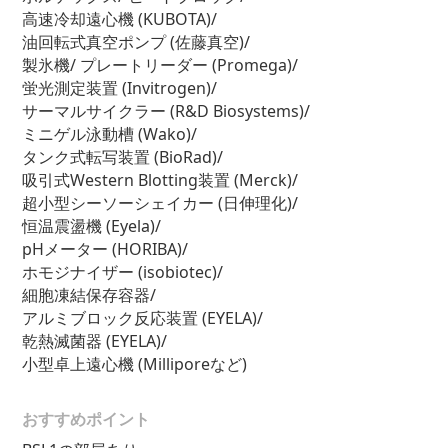
高速冷却遠心機 (KUBOTA)/
油回転式真空ポンプ (佐藤真空)/
製氷機/ プレートリーダー (Promega)/
蛍光測定装置 (Invitrogen)/
サーマルサイクラー (R&D Biosystems)/
ミニゲル泳動槽 (Wako)/
タンク式転写装置 (BioRad)/
吸引式Western Blotting装置 (Merck)/
超小型シーソーシェイカー (日伸理化)/
恒温震盪機 (Eyela)/
pHメーター (HORIBA)/
ホモジナイザー (isobiotec)/
細胞凍結保存容器/
アルミブロック反応装置 (EYELA)/
乾熱滅菌器 (EYELA)/
小型卓上遠心機 (Milliporeなど)
おすすめポイント