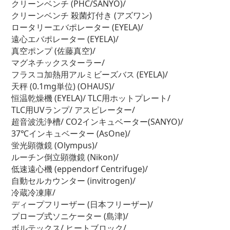
クリーンベンチ (PHC/SANYO)/
クリーンベンチ 殺菌灯付き (アズワン)
ロータリーエバポレーター (EYELA)/
遠心エバポレーター (EYELA)/
真空ポンプ (佐藤真空)/
マグネチックスターラー/
フラスコ加熱用アルミビーズバス (EYELA)/
天秤 (0.1mg単位) (OHAUS)/
恒温乾燥機 (EYELA)/ TLC用ホットプレート/
TLC用UVランプ/ アスピレーター/
超音波洗浄槽/ CO2インキュベーター(SANYO)/
37℃インキュベーター (AsOne)/
蛍光顕微鏡 (Olympus)/
ルーチン倒立顕微鏡 (Nikon)/
低速遠心機 (eppendorf Centrifuge)/
自動セルカウンター (invitrogen)/
冷蔵冷凍庫/
ディープフリーザー (日本フリーザー)/
プローブ式ソニケーター (島津)/
ボルテックス/ ヒートブロック/