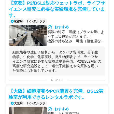
ケース。
【京都】P2/BSL2対応ウェットラボ、ライフサ
・新規プロジェクト立ち上げ時に自社ラボ設立を待て
イエンス研究に必要な実験環境を完備していま
ず、すぐに実験を開始したい
研究
担当者が、既存設備を
す。
活用してPoC検証を進めるケース。
京都府
レンタルラボ
おすすめ
廃液の対応 可能（プランや量によ
っては負担額が増えます。）
機器の持ち込み 可能（超低温など
200V電源を扱う場合は、+4万円/月
かかります。）
細胞培養や遺伝子解析から、タンパク質研究、分子生
臨床検体の取り扱い 要相談（委員
物学、生化学、化学実験、微生物実験まで、ライフサ
会が認定した実験に限り。）
イエンス研究に必要な実験環境を完備。P2/BSL2対応の
遺伝子組み換え実験 可能（委員会
高度な研究施設として、遺伝子組換えや病原体を用い
が認定した実験に限り。）
た実験にも対応しています。
外部者の居室 シェアあり
ラボのWi-Fi利用可能（無線のみ）
可能な実験例
もっと見る
再生医療
/
低分子
医薬/
抗体
・タンパク
製剤
/
分子生物学
・
遺
伝子工学
/
微生物
学・バイオセーフティ
研究
/
食品
テクノロ
【大阪】細胞培養やPCR装置を完備。BSL2実
ジー（培養肉等）/
サプリメント
開発/
分析化学
/
食品
安全性
験室が利用できるレンタルラボです。
試験
/
化粧品
開発・コスメティックバイオテクノロジー/再
生可能
エネルギー
関連の材料
研究
/サステナブル・化学プ
大阪府
レンタルラボ
ロセス開発/
有機合成
/
農業
テクノロジー（Agri-Tech）/ナ
おすすめ
ノテクノロジー・
材料科学
/
動物
代替試験（Alternative
時期により専有可能