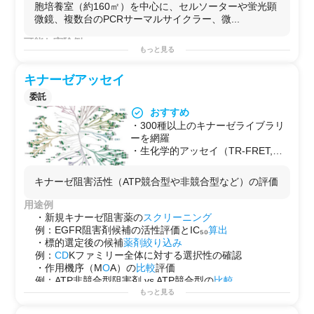
で実施できる環境が整っています。
学メーカーの
研究
者が、都内アクセスの良い場所で
ドラ
胞培養室（約160㎡）を中心に、セルソーターや蛍光顕
PCRサーマルサイクラーを4台（異
フト
完備のラボを求めている場合に。
微鏡、複数台のPCRサーマルサイクラー、微...
なるメーカー・型番）保有してお
・ケミカルバイオロジー分野の
研究
を立ち上げたいが、
り、複数サンプルの並行処理や機種
社内に
有機合成
とバイオを兼備したラボがなく、産学連
可能な実験例
の使い分けが可能です。
もっと見る
携で専門知見も得たいスタートアップに。
細胞培養実験
（
哺乳類細胞
・
微生物
）
吉祥寺駅から徒歩15分（バス利用
・
糖鎖
・グリコサイエンス分野のパイ
ロット
データを取
フローサイトメトリー
・細胞ソーティング
可）と都心からのアクセスが良好。
得したい
研究
者が、在籍する機関の設備では対応しきれ
キナーゼアッセイ
PCR
・q
PCR
・
遺伝子発現
解析
生化学・分子生物学・がん研究を専
ない
高精度
分析（
Orbitrap
MS）を実施したいケースに。
蛍光顕微鏡
観察・
蛍光
免疫染色
委託
門とする教授が直接窓口となるた
・委託ではなく自らハンズオンで実験を行い、ナレッジ
ウェスタンブロッティング
・
タンパク質
解析
おすすめ
め、実験内容の相談や技術的な連携
を社内に蓄積したい企業
研究
者が、
試薬
管理・
廃液
対応
核酸
（
DNA
・
RNA
）の
抽出
・定量（NanoDrop使用）
・300種以上のキナーゼライブラリ
もスムーズに進められます。
込みの環境を探している場合に。
パルスフィールド
電気泳動
（大型
DNA
断片解析）
ーを網羅
血球計数・
動物検体
解析
・生化学的アッセイ（TR-FRET,
微生物実験
（
BSL1
〜
BSL2
）
ELISA, ADP-Glo）＋細胞ベースア
用途例
ッセイの両対応
・自社に
バイオ実験
設備がなく、
細胞培養
と
フローサイ
キナーゼ阻害活性（ATP競合型や非競合型など）の評価
・活性阻害だけでなく、作用メカニ
トメトリー
を同一ラボで完結させたい
研究
開発部門が、
ズム（ATP競合性/非競合性）も解明
用途例
外部ラボとして短期利用するケース。
可能
・新規キナーゼ阻害薬の
スクリーニング
・
分析装置
の開発・評価フェーズにあり、培養系の実験
・ターゲット選定からスクリーニン
例：EGFR阻害剤候補の活性評価とIC₅₀
算出
環境を一時的に確保したいスタートアップ・ベンチャー
グ、IC₅₀算出までワンストップ対応
・標的選定後の候補
薬剤
絞り込み
企業が、プロジェクト期間中のみ利用するケース。
・KRAS/MEK/ERKなどのMAPK系キ
例：
CD
Kファミリー全体に対する選択性の確認
・
蛍光顕微鏡
や専用解析装置を保有していない企業が、
ナーゼも豊富
・作用機序（M
O
A）の
比較
評価
創薬
・
医療機器
評価に向けた
細胞観察
・画像取得のため
・試験方法の要望対応可能
例：ATP非競合型阻害剤 vs ATP競合型の
比較
に活用するケース。
・試験計画の立案可能
もっと見る
・
微生物
・組換え体を扱う実験が必要な企業が、
BSL2
対
応の安全な実験環境を一時的に確保するために利用する