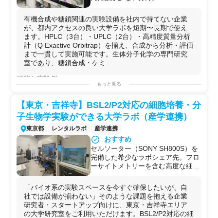
HPLC/UPLC/Q Exactive Orbitrap完
備で、糖鎖関連化合物の精密合成〜
有機合成や糖鎖関連の実験設備を社内で持てない企業
高分解能分析まで一環対応できる環
が、都内アクセスの良い大学ラボを短期〜長期で使え
境は希少性が高い。
ます。HPLC（3台）・UPLC（2台）・高精度質量分析
・有機合成＋バイオの両分野に対
計（Q Exactive Orbitrap）を揃え、合成から分析・評価
応：ドラフトチャンバー・各種遠心
まで一貫して実施可能です。生体分子化学の専門研究
機・リアルタイムPCR・マイクロプ
室であり、糖鎖合成・ケミ...
レートリーダーなど有機系・バイオ
系設備を同一ラボ内に完備。別施設
可能な実験例
に移らず複合実験が完結する。
もっと見る
・
有機合成
化学（
糖鎖
関連化合物の精密合成）
・産学連携に積極的な研究室：多数
・
糖鎖
分析（
HPLC
・UPLC・
高分解能
MS）
の企業様の利用の受け入れ実績があ
【東京・吉祥寺】BSL2/P2対応の細胞培養・分
・ケミカルバイオロジー実験
り、企業研究者とラボメンバーが共
・生物
有機化学実験
子生物学実験ができる大学ラボ（産学連携）
同作業を行う文化が根付いている。
・
生化学実験
（遠心・
PCR
・
プレートリーダー
等）
東京都
レンタルラボ
・2024年9月に新11号館へ移転済
産学連携
・糖
タンパク質
品質管理
評価
み、設備も一新：移転後の新棟でク
おすすめ
・グリコサイエンス関連
研究
リーンな環境で実験が可能。
セルソーター（SONY SH800S）を
・
リアルタイムPCR
解析
完備した希少なラボシェア先。フロ
・粒子サイズ・ゼータ電位測定（動的光散乱）
ーサイトメトリーを含む高度な細胞
・フリーズドライ（
凍結乾燥
）処理
解析が外部企業でも可能です。
用途例
微量分光光度計（NanoDrop
・
糖鎖
修飾
化合物の開発を進めたいが、自社にUPLCや
高
「バイオ系の実験スペースを今すぐ確保したいが、自
One）・化学発光蛍光撮影装置
分解能
MSがなく、社外のラボを探している
製薬
・バイオ
社では設備が揃わない」そのような課題を抱える企業
（iBright CL750）など核酸・タンパ
ベンチャーの
研究
担当者に。
研究者・スタートアップ向けに、東京・吉祥寺エリア
ク質定量から画像解析まで一気通貫
・
有機合成
の実験設備を単発〜数ヶ月単位で借りたい化
の大学研究室をご利用いただけます。BSL2/P2対応の細