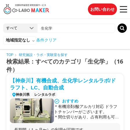
お問い合わせ
地域指定なし
条件クリア
TOP
研究施設・ラボ・実験室を探す
検索結果：すべてのカテゴリ「生化学」（16
件）
【神奈川】有機合成、生化学レンタルラボ/ド
ラフト、LC、自動合成
神奈川県
レンタルラボ
おすすめ
＊有機溶剤/酸アルカリ対応 ドラフ
トチャンバーがございます。
＊間仕切りがあり、占有利用も可能
です。
＊レンタルラボサポートスタッフの
長期間（１ヶ月〜）の利用が可能です。