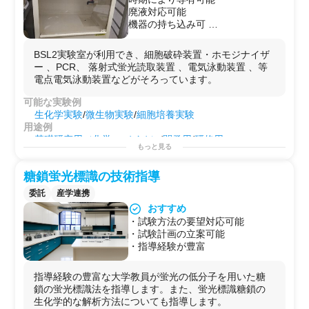
Testing）/
医療
デバイス試作・評価/環境科学/バイオイン
廃液対応可能
フォマティクス・
データ解析
機器の持ち込み可
用途例
遺伝子組み換え実験可能
基礎研究用（化学・バイオ）
/
開発用
/
GLP
試験用/
受託試験
外部者の居室 専有あり
用/
GMP
製造
用
BSL2実験室が利用でき、細胞破砕装置・ホモジナイザ
ラボのWi-Fi利用可能
ー 、PCR、 落射式蛍光読取装置 、電気泳動装置 、等
駐車場の有無 要相談
電点電気泳動装置などがそろっています。
可能な実験例
生化学実験
/
微生物実験
/
細胞培養実験
用途例
基礎研究用（化学・バイオ）
/
開発用
/
研修用
もっと見る
糖鎖蛍光標識の技術指導
委託
産学連携
おすすめ
・試験方法の要望対応可能
・試験計画の立案可能
・指導経験が豊富
指導経験の豊富な大学教員が蛍光の低分子を用いた糖
鎖の蛍光標識法を指導します。また、蛍光標識糖鎖の
生化学的な解析方法についても指導します。