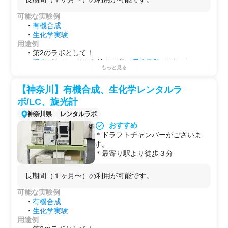
常駐があり、試薬のうけとり、備品
購入などお困りごとの支援が手厚い
可能な実験例
環境です。
・
有機合成
＊最寄り駅より徒歩３分
・
生化学実験
用途例
・第2のラボとして！
・
研究
プロジェクトを始める前の
予備実験
などに！
もっと見る
・自社で行えない
サイドプロジェクト
を行う場としての
使用
【神奈川】有機合成、生化学レンタルラ
ボ/LC、旋光計
神奈川県
レンタルラボ
おすすめ
＊ドラフトチャンバーがございま
す。
＊最寄り駅より徒歩３分
長期間（１ヶ月〜）の利用が可能です。
可能な実験例
・
有機合成
・
生化学実験
用途例