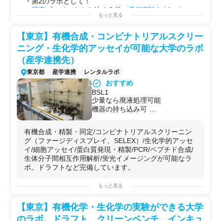
・第2のラボとして！
・
研究
プロジェクトを始める前の
予備実験
などに！
もっと見る
・自社で行えない
サイドプロジェクト
を行う場としての
使用
【東京】有機合成・コンビナトリアルスクリー
ニング・生化学的アッセイが可能な大学のラボ
（産学連携先）
東京都
産学連携
レンタルラボ
おすすめ
BSL1
少量なら廃液処理可能
機器の持ち込み可
遺伝子組み換え実験可 ※原則共同
研究の場合のみ（要相談）
有機合成・精製・同定/コンビナトリアルスクリーニン
居室 シェアあり
グ（ファージディスプレイ、SELEX）/生化学的アッセ
ラボのWi-Fi利用可能
イ/細胞アッセイ/蛋白質発現・精製/PCR/ペプチド合成/
生体分子間相互作用解析/蛍光イメージングが可能なラ
ボ。ドラフトなど完備しています。
可能な実験例
もっと見る
・
有機合成
・
精製
・同定
【東京】有機化学・生化学の実験ができる大学
・コンビナトリアル
スクリーニング
（
ファージ
ディスプ
のラボ。ドラフト、クリーンベンチ、インキュ
レイ、SELEX）