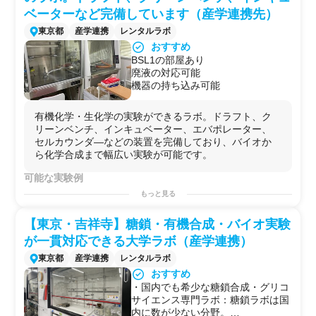
・
生化学
的
アッセイ
ベーターなど完備しています（産学連携先）
・
細胞アッセイ
東京都
産学連携
レンタルラボ
・
蛋白質発現
・
精製
おすすめ
・
PCR
BSL1の部屋あり
・
ペプチド合成
廃液の対応可能
・
生体分子間相互作用解析
機器の持ち込み可能
・
蛍光イメージング
用途例
基礎実験用
有機化学・生化学の実験ができるラボ。ドラフト、ク
リーンベンチ、インキュベーター、エバポレーター、
セルカウンダ―などの装置を完備しており、バイオか
ら化学合成まで幅広い実験が可能です。
可能な実験例
・
有機化学実験
もっと見る
・
生化学実験
【東京・吉祥寺】糖鎖・有機合成・バイオ実験
が一貫対応できる大学ラボ（産学連携）
東京都
産学連携
レンタルラボ
おすすめ
・国内でも希少な糖鎖合成・グリコ
サイエンス専門ラボ：糖鎖ラボは国
内に数が少ない分野。