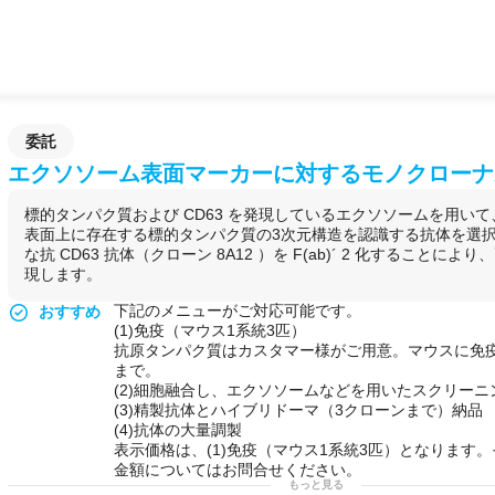
委託
エクソソーム表面マーカーに対するモノクローナ
標的タンパク質および CD63 を発現しているエクソソームを用い
表面上に存在する標的タンパク質の3次元構造を認識する抗体を選
な抗 CD63 抗体（クローン 8A12 ）を F(ab)´ 2 化することにより、
現します。
下記のメニューがご対応可能です。
おすすめ
(1)免疫（マウス1系統3匹）
抗原タンパク質はカスタマー様がご用意。マウスに免
まで。
(2)細胞融合し、エクソソームなどを用いたスクリーニ
(3)精製抗体とハイブリドーマ（3クローンまで）納品
(4)抗体の大量調製
表示価格は、(1)免疫（マウス1系統3匹）となります
金額についてはお問合せください。
もっと見る
用途例
エクソソーム
表面上に存在する
標的タンパク質
の
3次