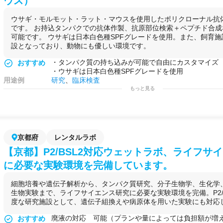
ウス）
ウサギ・モルモット・ラット・マウスを使用したポリクローナル抗
です。 お持込タンパクでの抗体作製、抗原部位検索＋ペプチド合
可能です。 ウサギは日本白色種SPFグレードを使用。また、飼育施
設となっており、動物にも優しい環境です。
・タンパク質の持ち込みが可能で自由にカスタマイズ
おすすめ
・ウサギは日本白色種SPFグレードを使用
用途例
研究
、
臨床検査
もっと見る
京都府
レンタルラボ
【京都】P2/BSL2対応ウェットラボ、ライフサ
に必要な実験環境を完備しています。
細胞培養や遺伝子解析から、タンパク質研究、分子生物学、生化学
生物実験まで、ライフサイエンス研究に必要な実験環境を完備。P2/
度な研究施設として、遺伝子組換えや病原体を用いた実験にも対応
廃液の対応 可能（プランや量によっては負担額が増
おすすめ