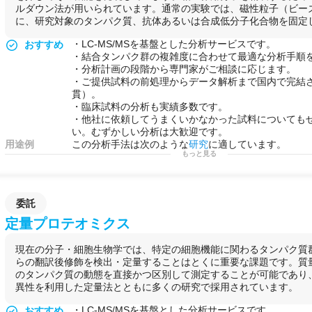
ルダウン法が用いられています。通常の実験では、磁性粒子（ビー
に、研究対象のタンパク質、抗体あるいは合成低分子化合物を固定して
・LC-MS/MSを基盤とした分析サービスです。
おすすめ
・結合タンパク群の複雑度に合わせて最適な分析手順
・分析計画の段階から専門家がご相談に応じます。
・ご提供試料の前処理からデータ解析まで国内で完結
貫）。
・臨床試料の分析も実績多数です。
・他社に依頼してうまくいかなかった試料についても
い。むずかしい分析は大歓迎です。
用途例
この分析手法は次のような
研究
に適しています。
もっと見る
・
タンパク質
複合体
の同定：
タンパク質
複合体
が
リガ
合でも、
複合体
を構成する各
タンパク質
を同定するこ
・
翻訳後修飾
に依存した
タンパク質
相互作用
の分析：
ン酸化体と非リン酸化体にそれぞれ
結合
するタンパク
委託
に依存した
結合
タンパク質
を
絞り込み
ます。
・競合化合物による
結合
阻害実験： 対象の
薬剤
を磁性
定量プロテオミクス
します。一定量の競合化合物を
添加
することによって
結合特異性
などを評価します。計量的な分析が必要な
現在の分子・細胞生物学では、特定の細胞機能に関わるタンパク質
データを
比較
する方法が適しています。
らの翻訳後修飾を検出・定量することはとくに重要な課題です。質
のタンパク質の動態を直接かつ区別して測定することが可能であり
異性を利用した定量法とともに多くの研究で採用されています。
・LC-MS/MSを基盤とした分析サービスです。
おすすめ