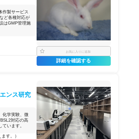
体作製サービス
成など各種対応が
設はGMP管理施
お気に入りに追加
詳細を確認する
イエンス研究
、化学実験、微
BSL2対応の高
しています。
えます。）