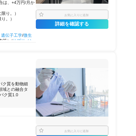
は、+4万円/月か
に限り。）
お気に入りに追加
限り。）
詳細を確認する
・
遺伝子工学
/
微生
肉等）/
サプリメン
ティックバイオテク
ナブル・化学プロセ
ナノテクノロジー・
材
イス試作・評価/環
試験
用/
GMP
製造
用
パク質を動物細
 領域との融合タ
ク質1.0
お気に入りに追加