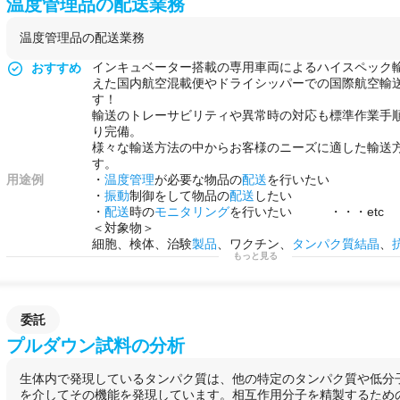
温度管理品の配送業務
温度管理品の配送業務
インキュベーター搭載の専用車両によるハイスペック
おすすめ
えた国内航空混載便やドライシッパーでの国際航空輸
す！
輸送のトレーサビリティや異常時の対応も標準作業手順
り完備。
様々な輸送方法の中からお客様のニーズに適した輸送
す。
用途例
・
温度管理
が必要な物品の
配送
を行いたい
・
振動
制御をして物品の
配送
したい
・
配送
時の
モニタリング
を行いたい ・・・etc
＜対象物＞
細胞、検体、治験
製品
、ワクチン、
タンパク質結晶
、
もっと見る
医薬品
、
バイオ医薬品
等
＜主なお客様＞
製薬
企業、
研究
機関、検査機関、大学、大学病院、
医
ク
）、
細胞加工
業者
委託
プルダウン試料の分析
生体内で発現しているタンパク質は、他の特定のタンパク質や低分
を介してその機能を発現しています。相互作用分子を精製するため