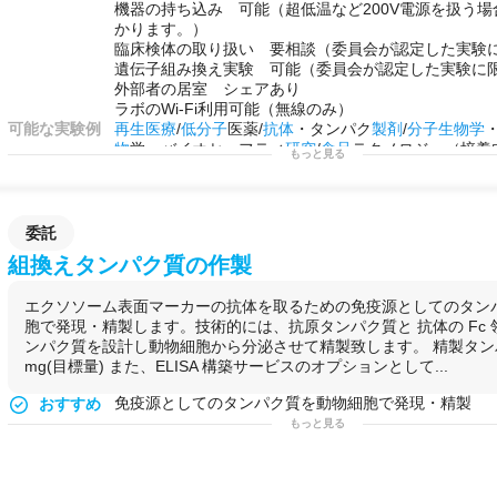
機器の持ち込み 可能（超低温など200V電源を扱う場合
かります。）
臨床検体の取り扱い 要相談（委員会が認定した実験
遺伝子組み換え実験 可能（委員会が認定した実験に
外部者の居室 シェアあり
ラボのWi-Fi利用可能（無線のみ）
可能な実験例
再生医療
/
低分子
医薬/
抗体
・タンパク
製剤
/
分子生物学
物
学・バイオセーフティ
研究
/
食品
テクノロジー（培養
もっと見る
ト
開発/
分析化学
/
食品
安全性試験
/
化粧品
開発・コスメ
ノロジー/再生可能
エネルギー
関連の材料
研究
/サステ
ス開発/
有機合成
/
農業
テクノロジー（Agri-Tech）/
料科学
/
動物
代替試験（Alternative Testing）/
医療
デバ
委託
境科学/バイオインフォマティクス・
データ解析
組換えタンパク質の作製
用途例
基礎研究用（化学・バイオ）
/
開発用
/
GLP
試験用/
受託
エクソソーム表面マーカーの抗体を取るための免疫源としてのタン
胞で発現・精製します。技術的には、抗原タンパク質と 抗体の Fc
ンパク質を設計し動物細胞から分泌させて精製致します。 精製タンパ
mg(目標量) また、ELISA 構築サービスのオプションとして...
免疫源としてのタンパク質を動物細胞で発現・精製
おすすめ
もっと見る