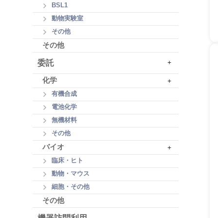
BSL1
動物実験室
その他
その他
委託
+
化学
+
有機合成
電池化学
無機材料
その他
バイオ
+
臨床・ヒト
動物・マウス
細胞・その他
その他