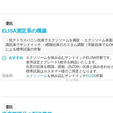
委託
ELISA測定系の構築
・抗テトラスパニン抗体でエクソソームを捕捉 ・エクソソーム表
識抗体でサンドイッチ ・標識抗体のカスタム調製（市販抗体でもOK
による標準試薬の作製
エクソソームを挟み込むサンドイッチELISA作製です
おすすめ
条件設定とプレート1枚分を納品いたします。
任意の抗体を標識、固相（抗CD9）抗体と組み合わせ
標準試薬はカスタマー様のご用意となります。
用途例
エクソソーム
を挟み込むサンドイッチ
ELISA
作製
もっと見る
委託