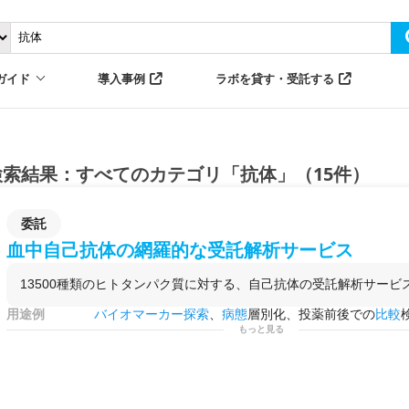
ガイド
導入事例
ラボを貸す・受託する
検索結果：すべてのカテゴリ「抗体」（15件）
委託
血中自己抗体の網羅的な受託解析サービス
13500種類のヒトタンパク質に対する、自己抗体の受託解析サービ
用途例
バイオマーカー探索
、
病態
層別化、投薬前後での
比較
もっと見る