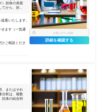
ズ）担体の表面
から、担...
を提案いたします。
させます（一気通
お気に入りに追加
詳細を確認する
ぜひご相談くださ
ンド
に
結合
した場
とができます。
同じ
タンパク質
のリ
群を
比較
して、
修飾
粒子
担体
に
固定化
薬剤
と
タンパク質
の
場合は、
LC-MS/MS
群、またはそれ
量分析は、複数
、抗体の結合特