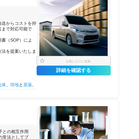
輸送からコストを抑
送まで対応可能で
書（SOP）によ
方法を提案いたしま
お気に入りに追加
詳細を確認する
抗体
、
培地
と
原薬
、
療機関
（
クリニッ
子との相互作用
の常法としてプ