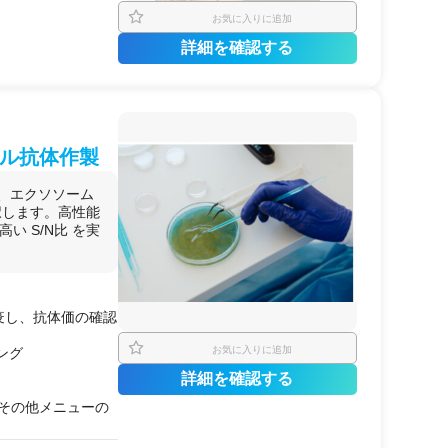
お気に入りに追加
詳細を確認する
ル抗体作製
て、エクソソーム
択します。高性能
高い S/N比 を実
疫し、抗体価の確認
お気に入りに追加
ング
詳細を確認する
。その他メニューの
元構造
を認識する
抗