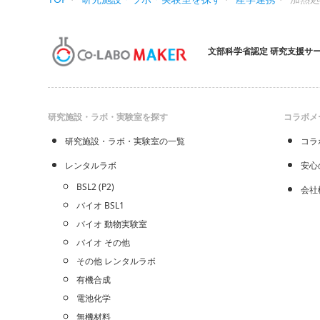
文部科学省認定 研究支援サ
研究施設・ラボ・実験室を探す
コラボメ
研究施設・ラボ・実験室の一覧
コラ
レンタルラボ
安心
BSL2 (P2)
会社
バイオ BSL1
バイオ 動物実験室
バイオ その他
その他 レンタルラボ
有機合成
電池化学
無機材料