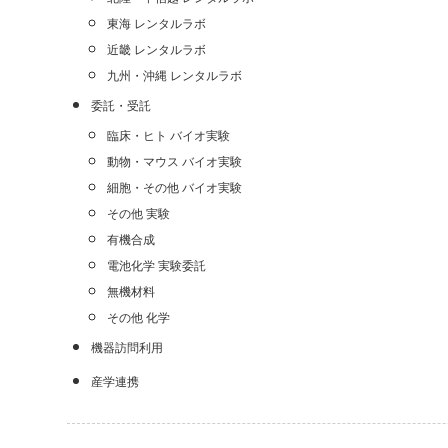
東海 レンタルラボ
近畿 レンタルラボ
九州・沖縄 レンタルラボ
委託・受託
臨床・ヒト バイオ実験
動物・マウス バイオ実験
細胞・その他 バイオ実験
その他 実験
有機合成
電池化学 実験委託
無機材料
その他 化学
機器訪問利用
産学連携