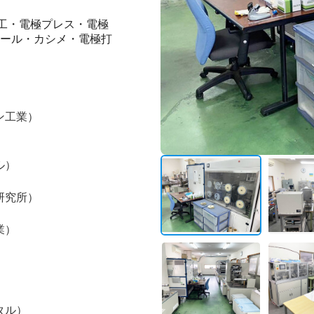
塗工・電極プレス・電極
シール・カシメ・電極打
ン工業）
ル）
）
研究所）
業）
）
）
タル）