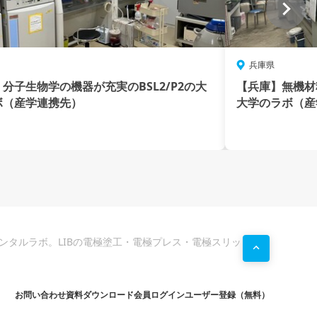
兵庫県
分子生物学の機器が充実のBSL2/P2の大
【兵庫】無機材
ボ（産学連携先）
大学のラボ（産
ンタルラボ。LIBの電極塗工・電極プレス・電極スリッ
お問い合わせ
資料ダウンロード
会員ログイン
ユーザー登録（無料）