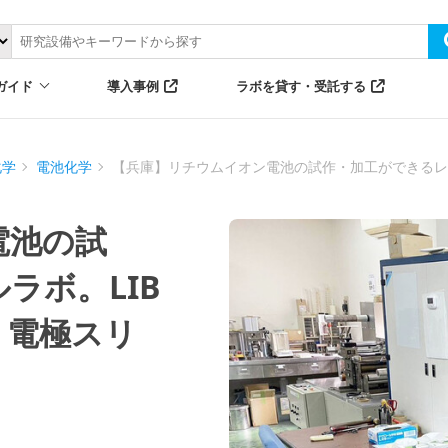
ガイド
導入事例
ラボを貸す・受託する
化学
電池化学
【兵庫】リチウムイオン電池の試作・加工ができるレ
電池の試
ラボ。LIB
・電極スリ