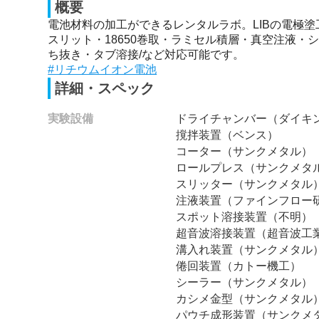
概要
電池材料の加工ができるレンタルラボ。LIBの電極
スリット・18650巻取・ラミセル積層・真空注液・
ち抜き・タブ溶接/など対応可能です。
#リチウムイオン電池
詳細・スペック
実験設備
ドライチャンバー（ダイキ
撹拌装置（ベンス）
コーター（サンクメタル）
ロールプレス（サンクメタ
スリッター（サンクメタル
注液装置（ファインフロー
スポット溶接装置（不明）
超音波溶接装置（超音波工
溝入れ装置（サンクメタル
倦回装置（カトー機工）
シーラー（サンクメタル）
カシメ金型（サンクメタル
パウチ成形装置（サンクメ