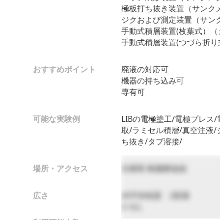
極板打ち抜き装置（サンク
ジクおよび測定装置（サン
手動式積層装置(枚葉式）（
手動式積層装置(つづら折
おすすめポイント
廃液の対応可
機器の持ち込み可
専有可
可能な実験例
LIBの電極塗工/電極プレス/
取/ラミセル積層/真空注液/
ち抜き/タブ溶接/
場所・アクセス
兵庫県 東播磨地域
広さ
45平米程度 2部屋
2~4人