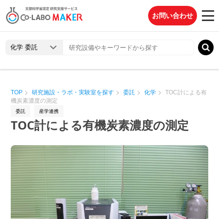
お問い合わせ
TOP
研究施設・ラボ・実験室を探す
委託
化学
TOC計による有
機炭素濃度の測定
委託
産学連携
TOC計による有機炭素濃度の測定