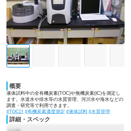
概要
液体試料中の全有機炭素(TOC)や無機炭素(IC)を測定し
ます。水道水や排水等の水質管理、河川水や海水などの
調査・研究等で利用できます。
#TOC計
#有機炭素濃度測定
#液体試料
#水質管理
詳細・スペック