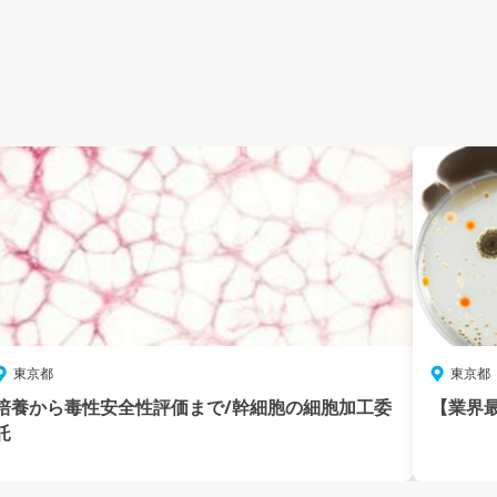
東京都
東京都
培養から毒性安全性評価まで/幹細胞の細胞加工委
【業界最
託