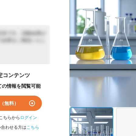
目安です。試験結果が
て結果をご報告いたし
定コンテンツ
す
ての情報を閲覧可能
全性試験
U法)
（無料）
こちらから
ログイン
い合わせる方は
こちら