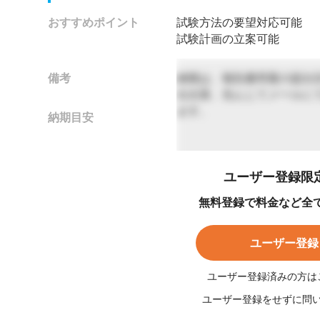
おすすめポイント
試験方法の要望対応可能
試験計画の立案可能
備考
納期は、報告書草案の提出
出次第、先んじてメールに
ます。
納期目安
ユーザー登録限
他にも以下の実施が可能で
無料登録で料金など全
溶血性試験
SIAAマーク認証のための安
局所リンパ節試験(LLNA-Brd
ユーザー登録
ユーザー登録済みの方は
最短45日
ユーザー登録をせずに問