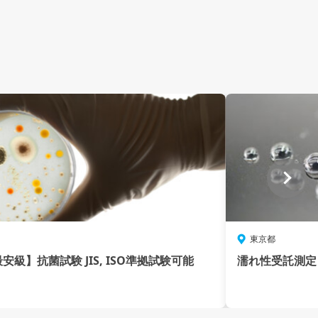
東京都
安級】抗菌試験 JIS, ISO準拠試験可能
濡れ性受託測定