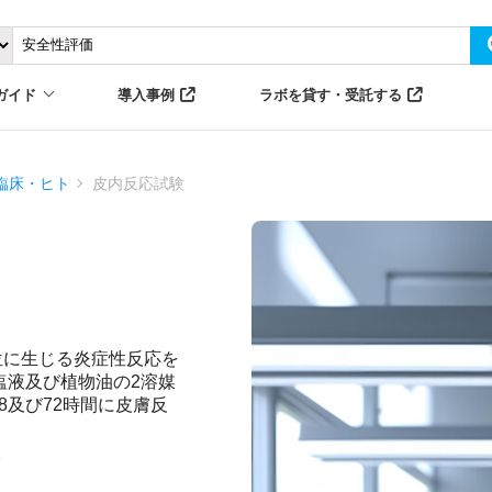
ガイド
導入事例
ラボを貸す・受託する
臨床・ヒト
皮内反応試験
位に生じる炎症性反応を
塩液及び植物油の2溶媒
8及び72時間に皮膚反
価