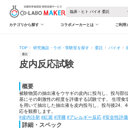
カテゴリから探す
コラボメーカーとは
ご利用
TOP
研究施設・ラボ・実験室を探す
委託
バイオ
委託
皮内反応試験
概要
被験物質の抽出液をウサギの皮内に投与し、投与部
基にその刺激性の程度を評価する試験です。 生理食
を用いて抽出した抽出液を皮内投与し、投与後24、4
応を観察します。
#皮内注射
#紅斑
#浮腫
#アレルギー反応
#安全性評
詳細・スペック