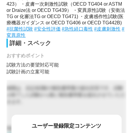
423） ・皮膚一次刺激性試験（OECD TG404 or ASTM
or Draize法 or OECD TG439） ・変異原性試験（安衛法
TG or 化審法TG or OECD TG471) ・皮膚感作性試験(医
療機器ガイダンス or OECD TG406 or OECD TG442B)
#抗菌性試験
#安全性評価
#急性経口毒性
#皮膚刺激性
#
変異原性
詳細・スペック
おすすめポイント
試験方法の要望対応可能
試験計画の立案可能
納期は、左記4試験の報告書草案の提出目安です。試験
が終了した試験から順に報告書草案を提出させていただ
きます。
ユーザー登録限定コンテンツ
他にも以下の実施が可能です