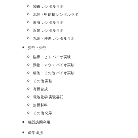
関東 レンタルラボ
北陸・甲信越 レンタルラボ
東海 レンタルラボ
近畿 レンタルラボ
九州・沖縄 レンタルラボ
委託・受託
臨床・ヒト バイオ実験
動物・マウス バイオ実験
細胞・その他 バイオ実験
その他 実験
有機合成
電池化学 実験委託
無機材料
その他 化学
機器訪問利用
産学連携