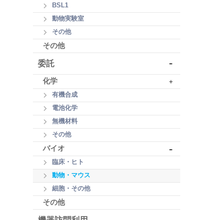
BSL1
動物実験室
その他
その他
-
委託
化学
+
有機合成
電池化学
無機材料
その他
-
バイオ
臨床・ヒト
動物・マウス
細胞・その他
その他