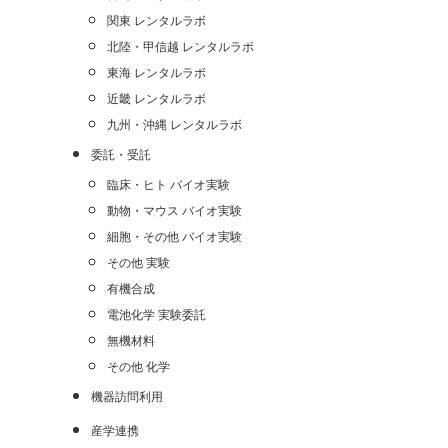
関東 レンタルラボ
北陸・甲信越 レンタルラボ
東海 レンタルラボ
近畿 レンタルラボ
九州・沖縄 レンタルラボ
委託・受託
臨床・ヒト バイオ実験
動物・マウス バイオ実験
細胞・その他 バイオ実験
その他 実験
有機合成
電池化学 実験委託
無機材料
その他 化学
機器訪問利用
産学連携