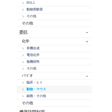
BSL1
動物実験室
その他
その他
-
委託
化学
+
有機合成
電池化学
無機材料
その他
-
バイオ
臨床・ヒト
動物・マウス
細胞・その他
その他