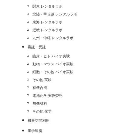
関東 レンタルラボ
北陸・甲信越 レンタルラボ
東海 レンタルラボ
近畿 レンタルラボ
九州・沖縄 レンタルラボ
委託・受託
臨床・ヒト バイオ実験
動物・マウス バイオ実験
細胞・その他 バイオ実験
その他 実験
有機合成
電池化学 実験委託
無機材料
その他 化学
機器訪問利用
産学連携