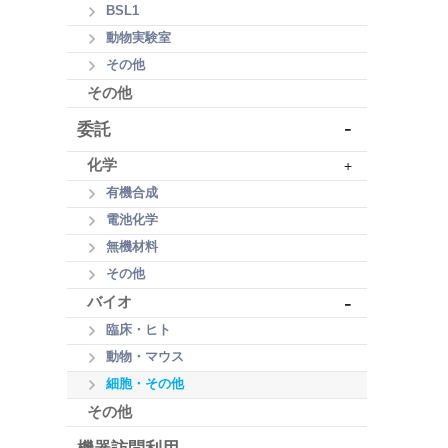
BSL1
動物実験室
その他
その他
-
委託
化学
+
有機合成
電池化学
無機材料
その他
-
バイオ
臨床・ヒト
動物・マウス
細胞・その他
その他