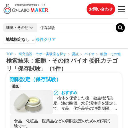
お問い合わせ
地域指定なし
条件クリア
TOP
研究施設・ラボ・実験室を探す
委託
バイオ
細胞・その他
検索結果：細胞・その他 バイオ 委託カテゴ
リ「保存試験」（1件）
期限設定（保存試験）
委託
おすすめ
・検体を保管した後、微生物汚染
度、油の酸価、水分活性等を測定し
て、食品、化粧品等の消費期限、使
用期限を検査します。
・加速試験（温度を上げて理論的な
食品、化粧品、医薬品などの期限設定のための保存試
保存日数を早める方法）も行えま
験です。