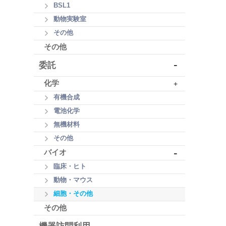
BSL1
動物実験室
その他
その他
-
委託
化学
+
有機合成
電池化学
無機材料
その他
-
バイオ
臨床・ヒト
動物・マウス
細胞・その他
その他