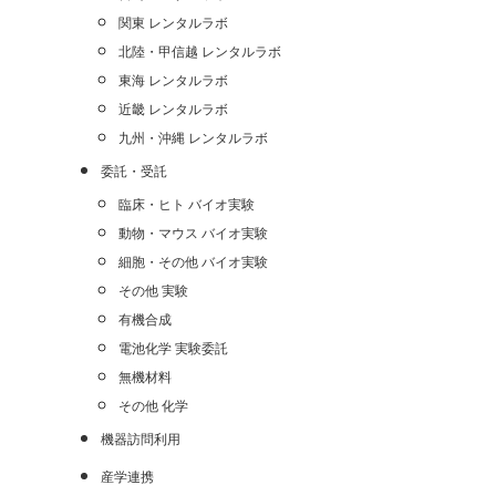
関東 レンタルラボ
北陸・甲信越 レンタルラボ
東海 レンタルラボ
近畿 レンタルラボ
九州・沖縄 レンタルラボ
委託・受託
臨床・ヒト バイオ実験
動物・マウス バイオ実験
細胞・その他 バイオ実験
その他 実験
有機合成
電池化学 実験委託
無機材料
その他 化学
機器訪問利用
産学連携