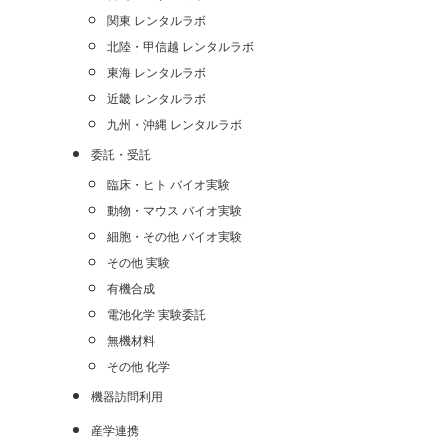
関東 レンタルラボ
北陸・甲信越 レンタルラボ
東海 レンタルラボ
近畿 レンタルラボ
九州・沖縄 レンタルラボ
委託・受託
臨床・ヒト バイオ実験
動物・マウス バイオ実験
細胞・その他 バイオ実験
その他 実験
有機合成
電池化学 実験委託
無機材料
その他 化学
機器訪問利用
産学連携