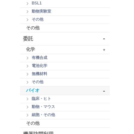
BSL1
動物実験室
その他
その他
-
委託
化学
+
有機合成
電池化学
無機材料
その他
-
バイオ
臨床・ヒト
動物・マウス
細胞・その他
その他