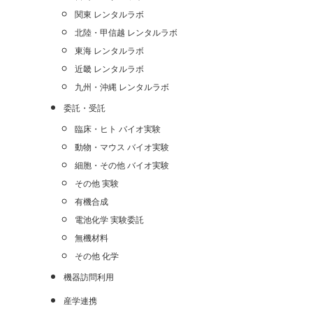
関東 レンタルラボ
北陸・甲信越 レンタルラボ
東海 レンタルラボ
近畿 レンタルラボ
九州・沖縄 レンタルラボ
委託・受託
臨床・ヒト バイオ実験
動物・マウス バイオ実験
細胞・その他 バイオ実験
その他 実験
有機合成
電池化学 実験委託
無機材料
その他 化学
機器訪問利用
産学連携