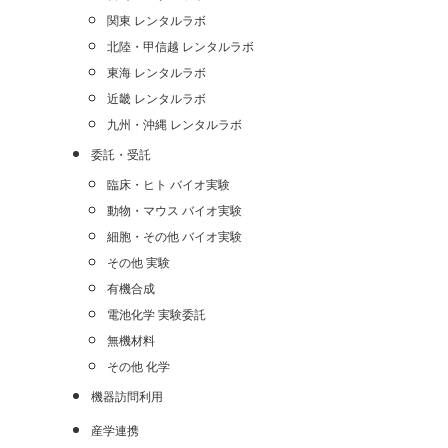
関東 レンタルラボ
北陸・甲信越 レンタルラボ
東海 レンタルラボ
近畿 レンタルラボ
九州・沖縄 レンタルラボ
委託・受託
臨床・ヒト バイオ実験
動物・マウス バイオ実験
細胞・その他 バイオ実験
その他 実験
有機合成
電池化学 実験委託
無機材料
その他 化学
機器訪問利用
産学連携