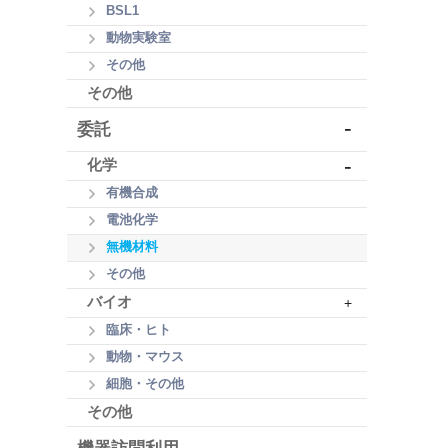
BSL1
動物実験室
その他
その他
-
委託
-
化学
有機合成
電池化学
無機材料
その他
バイオ
+
臨床・ヒト
動物・マウス
細胞・その他
その他