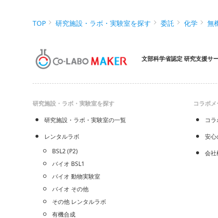
TOP
研究施設・ラボ・実験室を探す
委託
化学
無
文部科学省認定 研究支援サ
研究施設・ラボ・実験室を探す
コラボメ
研究施設・ラボ・実験室の一覧
コラ
レンタルラボ
安心
BSL2 (P2)
会社
バイオ BSL1
バイオ 動物実験室
バイオ その他
その他 レンタルラボ
有機合成