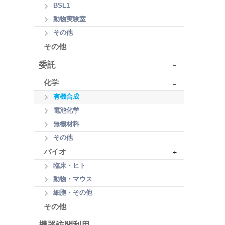
BSL1
動物実験室
その他
その他
-
委託
-
化学
有機合成
電池化学
無機材料
その他
バイオ
+
臨床・ヒト
動物・マウス
細胞・その他
その他