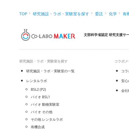
TOP
研究施設・ラボ・実験室を探す
委託
化学
有
文部科学省認定 研究支援サ
研究施設・ラボ・実験室を探す
コラボメ
研究施設・ラボ・実験室の一覧
コラ
レンタルラボ
安心
BSL2 (P2)
会社
バイオ BSL1
バイオ 動物実験室
バイオ その他
その他 レンタルラボ
有機合成