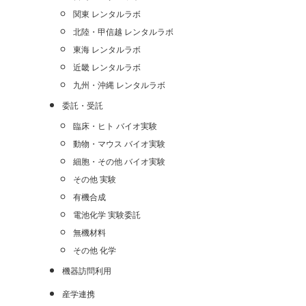
関東 レンタルラボ
北陸・甲信越 レンタルラボ
東海 レンタルラボ
近畿 レンタルラボ
九州・沖縄 レンタルラボ
委託・受託
臨床・ヒト バイオ実験
動物・マウス バイオ実験
細胞・その他 バイオ実験
その他 実験
有機合成
電池化学 実験委託
無機材料
その他 化学
機器訪問利用
産学連携