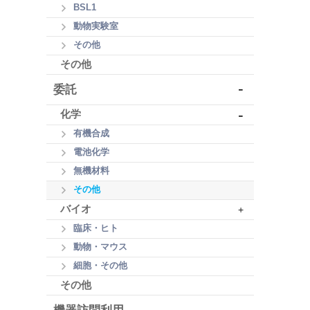
BSL1
動物実験室
その他
その他
-
委託
-
化学
有機合成
電池化学
無機材料
その他
バイオ
+
臨床・ヒト
動物・マウス
細胞・その他
その他