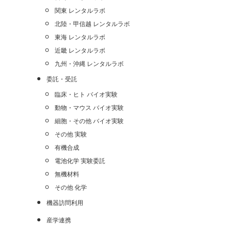
関東 レンタルラボ
北陸・甲信越 レンタルラボ
東海 レンタルラボ
近畿 レンタルラボ
九州・沖縄 レンタルラボ
委託・受託
臨床・ヒト バイオ実験
動物・マウス バイオ実験
細胞・その他 バイオ実験
その他 実験
有機合成
電池化学 実験委託
無機材料
その他 化学
機器訪問利用
産学連携