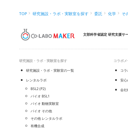
TOP
研究施設・ラボ・実験室を探す
委託
化学
そ
文部科学省認定 研究支援サ
研究施設・ラボ・実験室を探す
コラボメ
研究施設・ラボ・実験室の一覧
コラ
レンタルラボ
安心
BSL2 (P2)
会社
バイオ BSL1
バイオ 動物実験室
バイオ その他
その他 レンタルラボ
有機合成